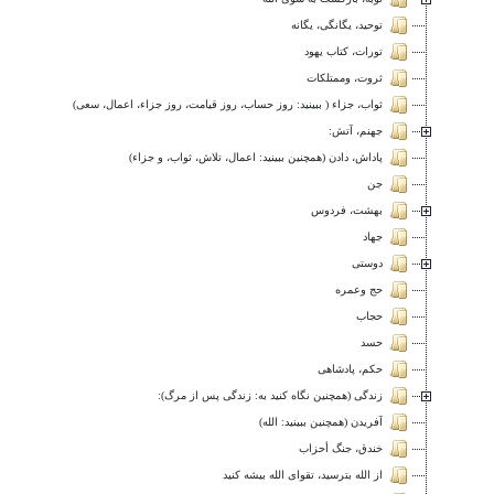
توحيد، يگانگى، يگانه
تورات، كتاب يهود
ثروت، وممتلكات
ثواب، جزاء ( ببينيد: روز حساب، روز قيامت، روز جزاء، اعمال، سعى)
جهنم، آتش:
پاداش، دادن (همچنین ببينيد: اعمال، تلاش، ثواب، و جزاء)
جن
بهشت، فردوس
جهاد
دوستى
حج وعمره
حجاب
حسد
حكم، پادشاهى
زندگی (همچنین نگاه کنید به: زندگی پس از مرگ):
آفريدن (همچنین ببينيد: الله)
خندق، جنگ أحزاب
از الله بترسید، تقواى الله بيشه كنيد