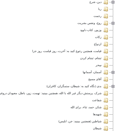
دين، شرع
ربا
رحمت
روح، ونفس بشريت
وزبور، كتاب داوود
زكات
ازدواج
قیامت، همچنین رجوع کنید به: آخرت، روز قیامت، روز جزا
ثبتنام، ثبتنام كردن
سِحر
آسمان، آسمانها
آقاى مسيح
بدى (نگاه کنید به: شیطان، ستمگران، کافران):
شرک، پرستش دیگر غير الله با الله، همچنین ببينيد: تهمت، زور، باطل، معبودان دروغى.
شفاعت
شکر، حمد، ثناء، برای الله
شهيدها
شیاطین (همچنین ببينيد: جن، ابلیس)
شيطان