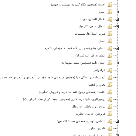
آخرت (همچنین نگاه کنید به، بهشت و جهنم)
زمين
اعمال الصالح، خوب:
اعمال، سعى، كار نيك
ضرب المثل ها، تشبیهات
انجيل
انسان، بشر (همچنین نگاه کنید به: مؤمنان، كافرها
ايمان به غير الله (شرك)
ایمان، تأیید (همچنین ببينيد: مؤمنان):
فراخوانی
آزمایشات در زندگی دنیا (همچنین دیده می شود: مؤمنان، آزمایش و آزمایش خداوند برای آنها)
تجاوز و فحشا
اقتصاد (همچنین رجوع کنید به: خرید و فروش، تجارت)
پرهیزگاری، تقوا، درستکاری (همچنین ببينيد: کردار نیک، کردار نیک)
دروغ، زور، باطل، آله باطل
فروختن، خريدن، تجارت
التماس، توسل، همچنین ببينيد: التماس:
قلدری، تجاوز
توبه، باركشت به سوى الله