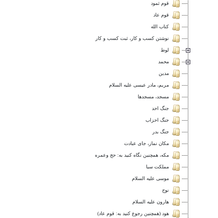
قوم ثمود
قوم عاد
كتاب الله
نوشتن کسب و کار، ثبت کسب و کار
لوط
محمد
مدين
مريم، مادر عيسى عليه السلام
مسجد، مسجدها
جنگ احد
جنگ احزاب
جنگ بدر
مكان نماز، جاى عبادت
مكه، همچنین نگاه کنید به: حج وعمره
مملكت سبا
موسى عليه السلام
نوح
هارون عليه السلام
هود (همچنین رجوع کنید به: قوم عاد)