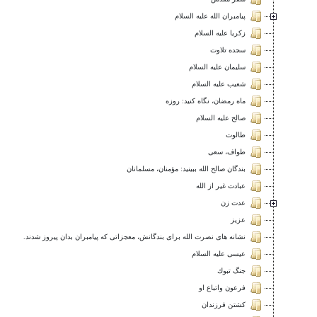
پيامبران الله عليه السلام
زكريا عليه السلام
سجده تلاوت
سليمان عليه السلام
شعيب عليه السلام
ماه رمضان، نگاه كنيد: روزه
صالح عليه السلام
طالوت
طواف، سعى
بندگان صالح الله ببينيد: مؤمنان، مسلمانان
عبادت غير از الله
عدت زن
عزيز
نشانه های نصرت الله برای بندگانش، معجزاتی که پیامبران بدان پیروز شدند.
عيسى عليه السلام
جنگ تبوك
فرعون واتباع او
كشتن فرزندان