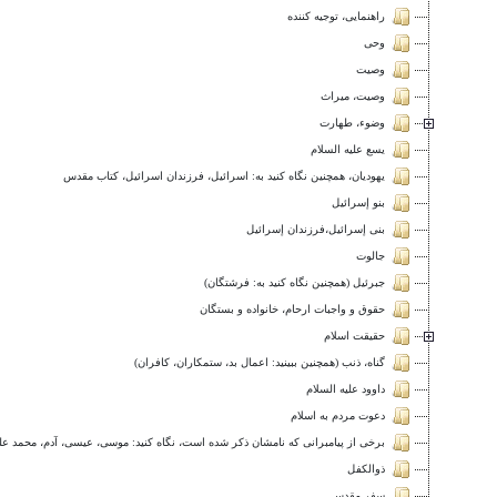
راهنمایی، توجيه كننده
وحى
وصيت
وصيت، ميراث
وضوء، طهارت
يسع عليه السلام
یهودیان، همچنین نگاه کنید به: اسرائیل، فرزندان اسرائیل، کتاب مقدس
بنو إسرائيل
بنى إسرائيل،فرزندان إسرائيل
جالوت
جبرئیل (همچنین نگاه کنید به: فرشتگان)
حقوق و واجبات ارحام، خانواده و بستگان
حقيقت اسلام
گناه، ذنب (همچنین ببينيد: اعمال بد، ستمکاران، کافران)
داوود عليه السلام
دعوت مردم به اسلام
برخی از پیامبرانی که نامشان ذکر شده است، نگاه کنيد: موسی، عیسی، آدم، محمد علیه السلام.
ذوالكفل
سفر مقدس