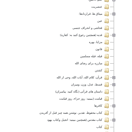
عنصريت
میثاق ها، قراردادها:
عين
فحاشی و انحراف جنسی
فدیه (همچنین رجوع کنید به: کفاره):
مزایا، بهره
قانون
قبله، قبله مسلمين
مبارزه برای رضای الله
كشتن
قرآن، كلام الله، آيات الله، وحى از الله
قسط، عدل، وزن، وميزان
داستان های قرآنی (نگاه کنید: پیامبران)
قيامت (ببينيد: روز جزاء، روز قيامت
كافرها
کتاب محفوظ، تقدیر، نوشتن همه چیز قبل از آفريدن
كتاب مقدس (همچنین ببينيد: انجيل وكتاب يهود
كتاب