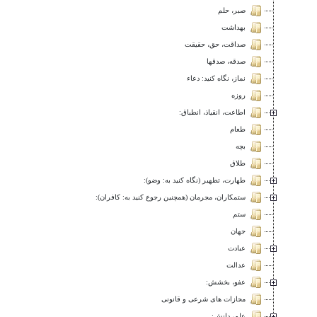
صبر، حلم
بهداشت
صداقت، حق، حقیقت
صدقه، صدقها
نماز، نگاه کنيد: دعاء
روزه
اطاعت، انقياذ، انطباق:
طعام
بچه
طلاق
طهارت، تطهیر (نگاه کنید به: وضو):
ستمکاران، مجرمان (همچنین رجوع کنید به: کافران):
ستم
جهان
عبادت
عدالت
عفو، بخشش:
مجازات های شرعى و قانونی
علم، دانش: