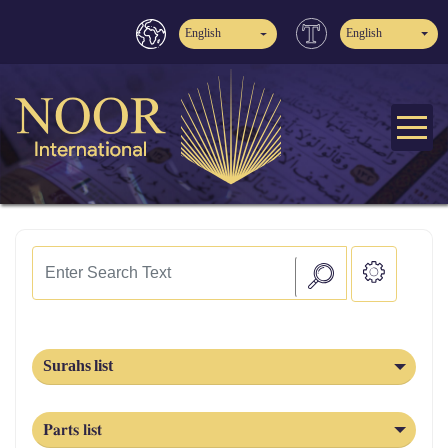
English
English
Surahs list
Parts list