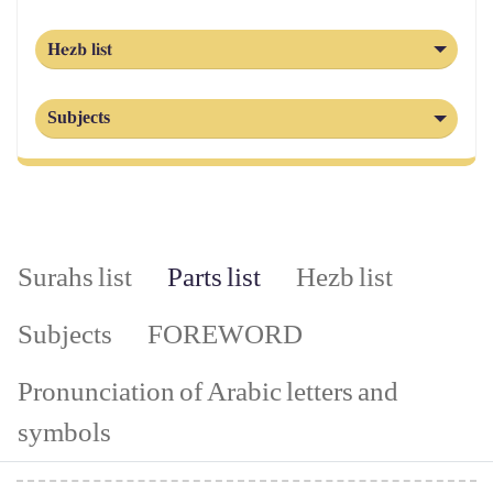
Hezb list
Subjects
Surahs list
Parts list
Hezb list
Subjects
FOREWORD
Pronunciation of Arabic letters and
symbols