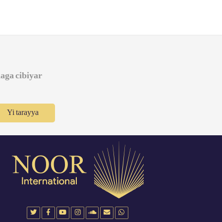
daga cibiyar
Yi tarayya