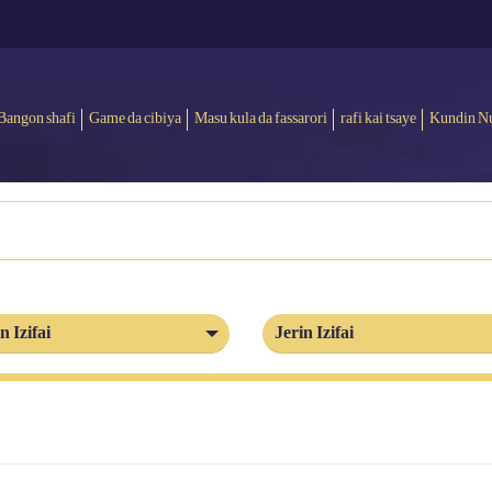
Bangon shafi
Game da cibiya
Masu kula da fassarori
rafi kai tsaye
Kundin N
n Izifai
Jerin Izifai