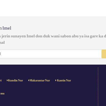
in Imel
a jerin sunayen Imel don duk wani sabon abu ya isa gare ka 
nal
ri
Kundin Nur
Makarantar Nur
Kantin Nur
e mu