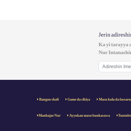
Jerin adiresh
Ka yi tarayya 
Nur Intanashi
Bangon shafi
Game da cibiya
Masu kula da fassaro
Manhajar Nur
Ayyukan masu bunkasawa
Tuntub