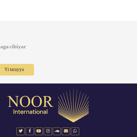
daga cibiyar
Yi tarayya