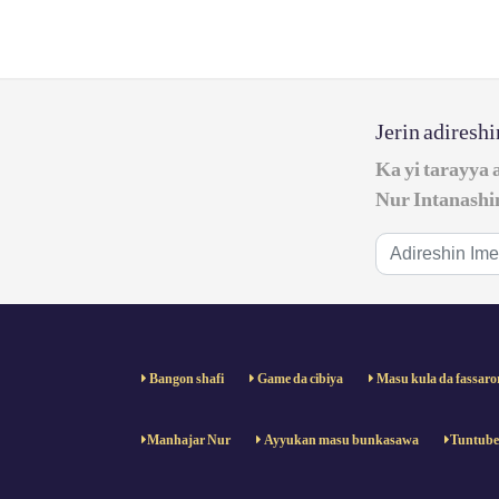
Jerin adiresh
Ka yi tarayya 
Nur Intanashi
Bangon shafi
Game da cibiya
Masu kula da fassaro
Manhajar Nur
Ayyukan masu bunkasawa
Tuntub