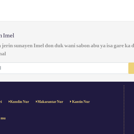
in Imel
a jerin sunayen Imel don duk wani sabon abu ya isa gare ka 
nal
ri
Kundin Nur
Makarantar Nur
Kantin Nur
e mu