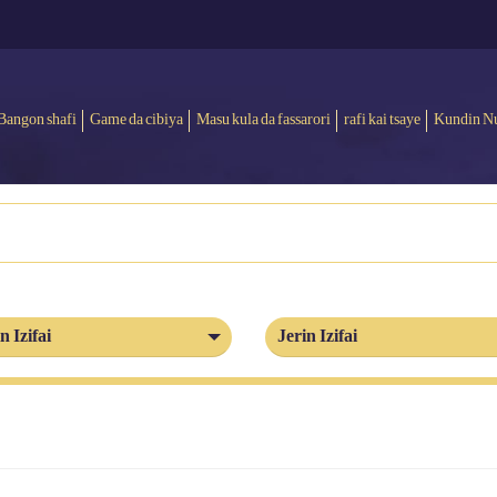
Bangon shafi
Game da cibiya
Masu kula da fassarori
rafi kai tsaye
Kundin N
n Izifai
Jerin Izifai