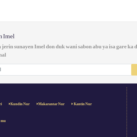
in Imel
a jerin sunayen Imel don duk wani sabon abu ya isa gare ka 
nal
ri
Kundin Nur
Makarantar Nur
Kantin Nur
e mu