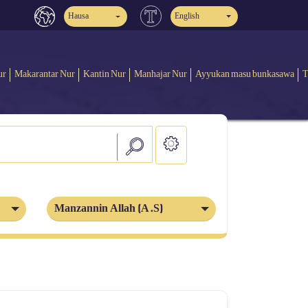
Hausa
English
ur
Makarantar Nur
Kantin Nur
Manhajar Nur
Ayyukan masu bunkasawa
T
Manzannin Allah (A.S)