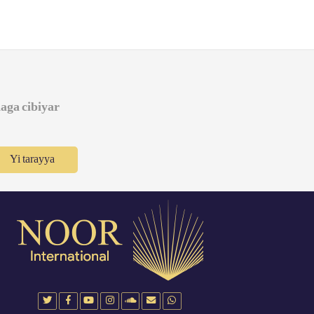
daga cibiyar
Yi tarayya