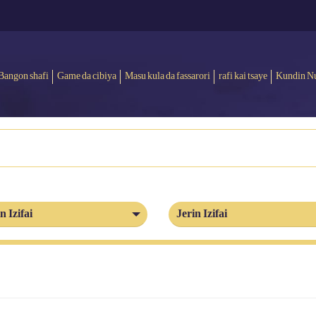
Bangon shafi
Game da cibiya
Masu kula da fassarori
rafi kai tsaye
Kundin N
n Izifai
Jerin Izifai