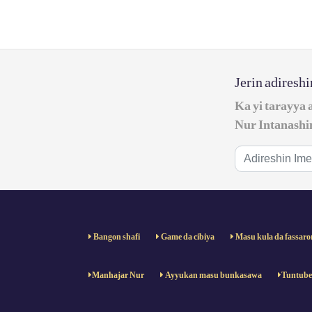
Jerin adiresh
Ka yi tarayya 
Nur Intanashi
Bangon shafi
Game da cibiya
Masu kula da fassaro
Manhajar Nur
Ayyukan masu bunkasawa
Tuntub