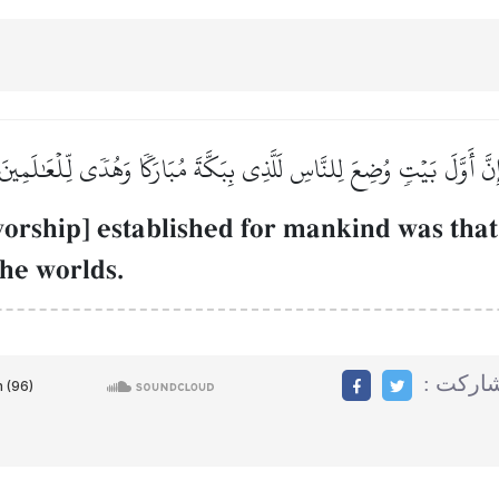
ِنَّ أَوَّلَ بَيۡتٖ وُضِعَ لِلنَّاسِ لَلَّذِي بِبَكَّةَ مُبَارَكٗا وَهُدٗى لِّلۡعَٰلَمِينَ
 worship] established for mankind was tha
the worlds.
مشاركت