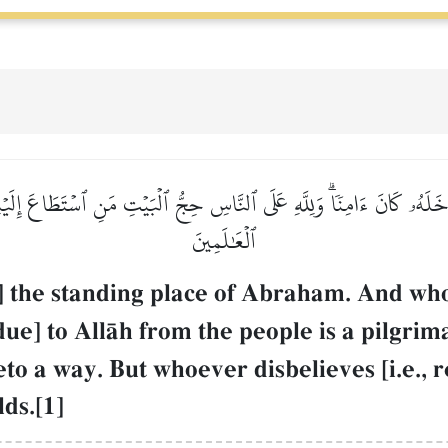
دَخَلَهُۥ كَانَ ءَامِنٗاۗ وَلِلَّهِ عَلَى ٱلنَّاسِ حِجُّ ٱلۡبَيۡتِ مَنِ ٱسۡتَطَاعَ إِلَي
ٱلۡعَٰلَمِينَ
s] the standing place of Abraham. And whoe
due] to AllŒh from the people is a pilgri
eto a way. But whoever disbelieves [i.e., 
lds.[1]