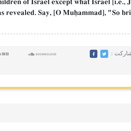
hildren of Israel except what Israel [i.e.
s revealed. Say, [O Muúammad], "So brin
مشاركت