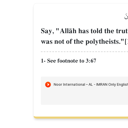
نَ
Say, "AllŒh has told the tru
was not of the polytheists."[
1- See footnote to 3:67