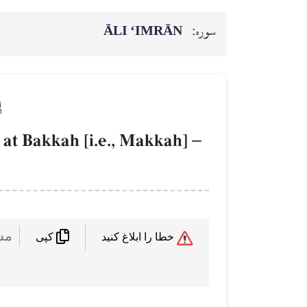
ĀLI ‘IMRĀN
سوره:
إ
t at Bakkah [i.e., Makkah]
–
 :
خطا را ابلاغ کنید
کپی