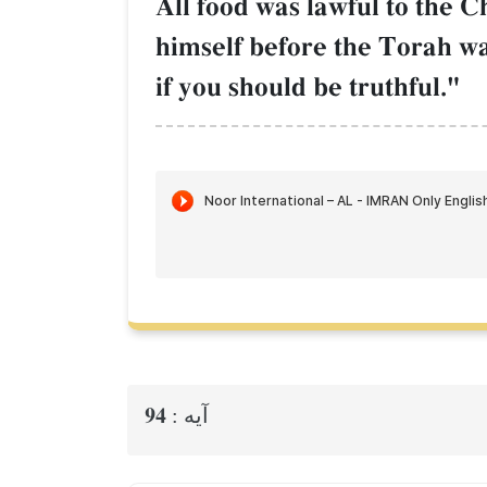
All food was lawful to the C
himself before the Torah wa
if you should be truthful."
94
آيه :