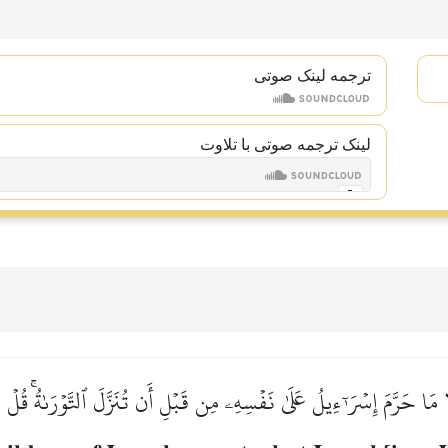
ترجمه لینک صوتى
لینک ترجمه صوتی با تلاوت
 مَا حَرَّمَ إِسۡرَـٰٓءِيلُ عَلَىٰ نَفۡسِهِۦ مِن قَبۡلِ أَن تُنَزَّلَ ٱلتَّوۡرَىٰةُۚ قُلۡ فَ