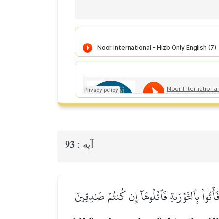
93
آيه :
۞أۡتُواْ بِٱلتَّوۡرَىٰةِ فَٱتۡلُوهَآ إِن كُنتُمۡ صَٰدِقِينَ