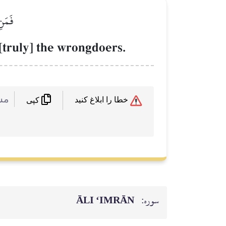
فَمَنِ
[truly] the wrongdoers.
 :
خطا را ابلاغ کنید
کپی
ĀLI ‘IMRĀN
سوره: