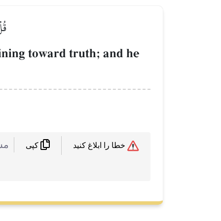
قُل
lining toward truth; and he
 :
خطا را ابلاغ کنید
کپی