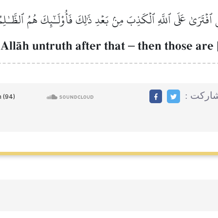
 ٱفۡتَرَىٰ عَلَى ٱللَّهِ ٱلۡكَذِبَ مِنۢ بَعۡدِ ذَٰلِكَ فَأُوْلَـٰٓئِكَ هُمُ ٱلظَّـٰلِ
AllŒh untruth after that
–
then those are 
مشاركت