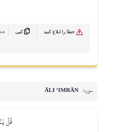
 :
خطا را ابلاغ کنید
کپی
ĀLI ‘IMRĀN
سوره:
قُلۡ يَـٰ