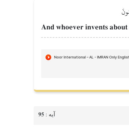
مُونَ
And whoever invents about 
95
آيه :