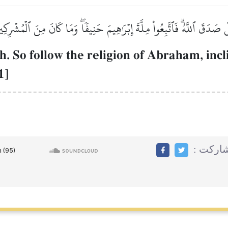
ۡ صَدَقَ ٱللَّهُۗ فَٱتَّبِعُواْ مِلَّةَ إِبۡرَٰهِيمَ حَنِيفٗاۖ وَمَا كَانَ مِنَ ٱلۡمُشۡرِكِي
th. So follow the religion of Abraham, inc
1]
مشاركت