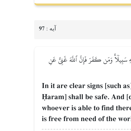
97
آيه :
ۡهِ سَبِيلٗاۚ وَمَن كَفَرَ فَإِنَّ ٱللَّهَ غَنِيٌّ عَنِ
In it are clear signs [such a
îaram] shall be safe. And [
whoever is able to find ther
is free from need of the wor