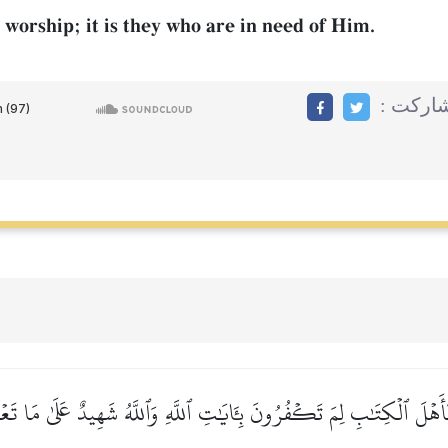
 worship; it is they who are in need of Him.
مشاركت
ٓأَهۡلَ ٱلۡكِتَٰبِ لِمَ تَكۡفُرُونَ بِـَٔايَٰتِ ٱللَّهِ وَٱللَّهُ شَهِيدٌ عَلَىٰ مَا تَع