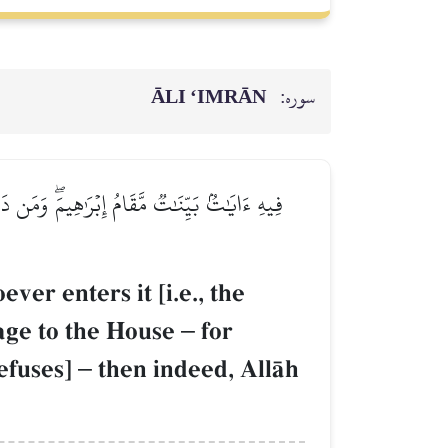
ĀLI ‘IMRĀN
سوره:
فِيهِ ءَايَٰتُۢ بَيِّنَٰتٞ مَّقَامُ إِبۡرَٰهِيمَۖ وَمَن 
ver enters it [i.e., the
mage to the House
–
for
refuses]
–
then indeed, AllŒh