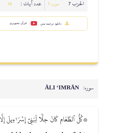
الحزب 7
عدد آيات :
78
حزب 7
قرآن تصویری
دانلود ترجمه متن
ĀLI ‘IMRĀN
سوره:
كُلُّ ٱلطَّعَامِ كَانَ حِلّٗا لِّبَنِيٓ إِسۡرَـٰٓءِيلَ إِلَّا