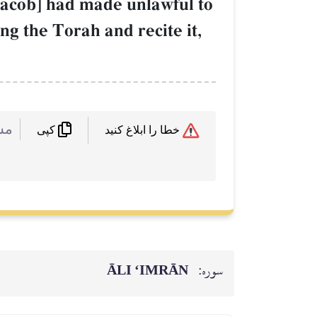
, Jacob] had made unlawful to
g the Torah and recite it,
 :
خطا را ابلاغ کنید
کپی
ĀLI ‘IMRĀN
سوره: