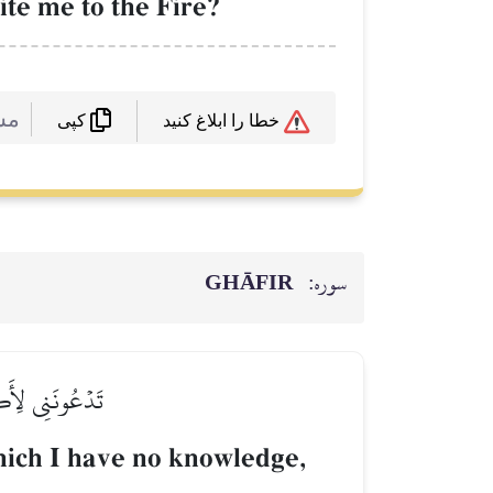
ite me to the Fire?
 :
خطا را ابلاغ کنید
کپی
GHĀFIR
سوره:
تَدۡعُونَنِي لِأَكۡف
which I have no knowledge,