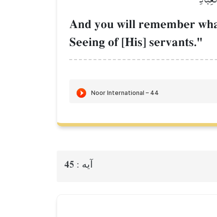
And you will remember what I
Seeing of [His] servants."
45
آيه :