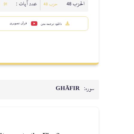
الحزب 48
عدد آيات :
91
حزب 48
قرآن تصویری
دانلود ترجمه متن
GHĀFIR
سوره: