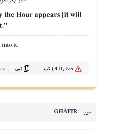
 the Hour appears [it will
t."
into it.
 :
خطا را ابلاغ کنید
کپی
GHĀFIR
سوره: