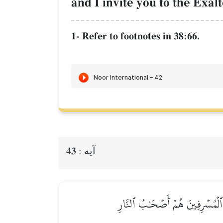
and I invite you to the Exal
1- Refer to footnotes in 38:66.
43
آيه :
أَنَّ ٱلۡمُسۡرِفِينَ هُمۡ أَصۡحَٰبُ ٱلنَّارِ