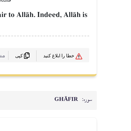
r to AllŒh. Indeed, AllŒh is
 :
خطا را ابلاغ کنید
کپی
GHĀFIR
سوره: