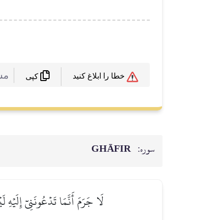
 :
خطا را ابلاغ کنید
کپی
GHĀFIR
سوره:
لَا جَرَمَ أَنَّمَا تَدۡعُونَنِيٓ إِلَيۡهِ لَ