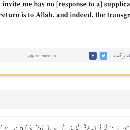
 invite me has no [response to a] supplicat
return is to AllŒh, and indeed, the transg
مشاركت
كُرُونَ مَآ أَقُولُ لَكُمۡۚ وَأُفَوِّضُ أَمۡرِيٓ إِلَى ٱللَّهِۚ إِنَّ ٱللَّهَ بَصِيرُۢ بِٱلۡ