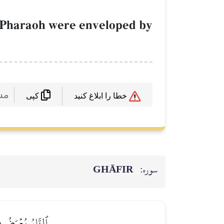
of Pharaoh were enveloped by
 :
خطا را ابلاغ کنید
کپی
GHĀFIR
سوره:
ٱلنَّارُ يُعۡرَضُونَ