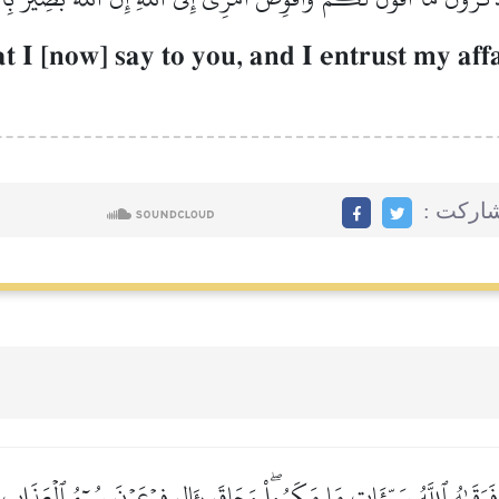
 [now] say to you, and I entrust my affai
مشاركت
فَوَقَىٰهُ ٱللَّهُ سَيِّـَٔاتِ مَا مَكَرُواْۖ وَحَاقَ بِـَٔالِ فِرۡعَوۡنَ سُوٓءُ ٱلۡعَذَابِ