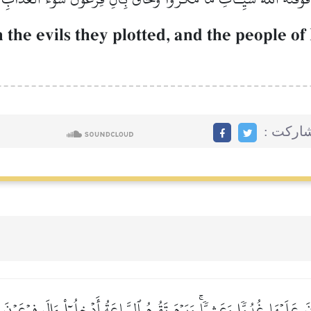
 the evils they plotted, and the people 
مشاركت
 عَلَيۡهَا غُدُوّٗا وَعَشِيّٗاۚ وَيَوۡمَ تَقُومُ ٱلسَّاعَةُ أَدۡخِلُوٓاْ ءَالَ فِرۡعَوۡنَ