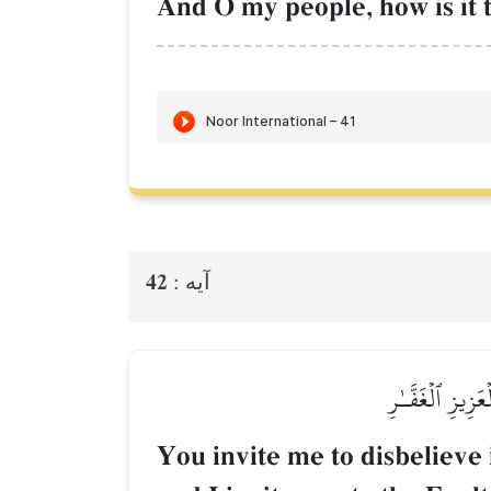
And O my people, how is it t
42
آيه :
َزِيزِ ٱلۡغَفَّـٰرِ
You invite me to disbelieve