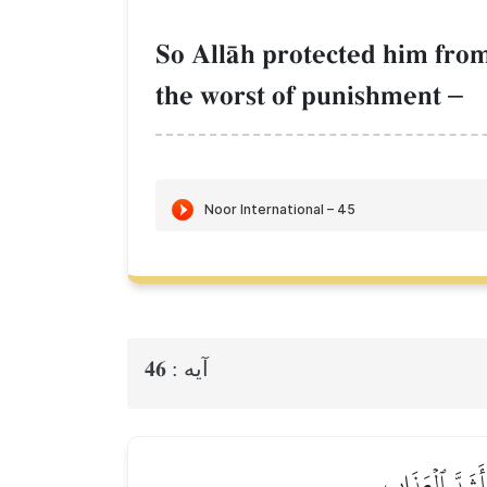
So AllŒh protected him from
the worst of punishment
–
46
آيه :
 أَشَدَّ ٱلۡعَذَابِ