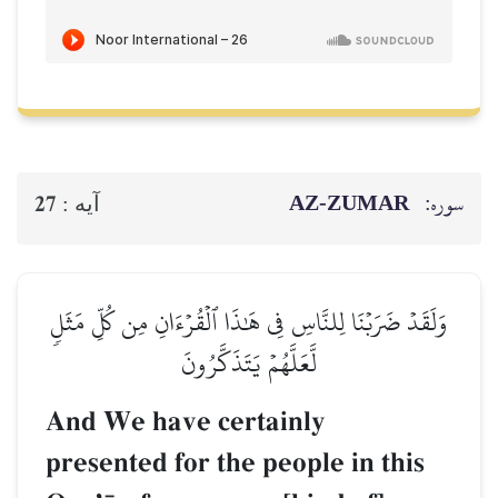
سوره:
AZ-ZUMAR
27
آيه :
وَلَقَدۡ ضَرَبۡنَا لِلنَّاسِ فِي هَٰذَا ٱلۡقُرۡءَانِ مِن كُلِّ مَثَلٖ
لَّعَلَّهُمۡ يَتَذَكَّرُونَ
And We have certainly
presented for the people in this