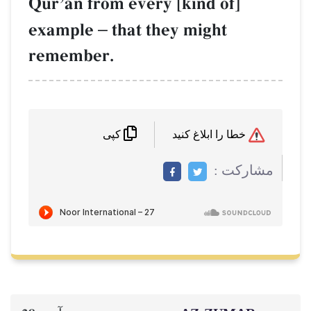
QurÕŒn from every [kind of]
example
–
that they might
remember.
خطا را ابلاغ کنید
کپی
مشاركت :