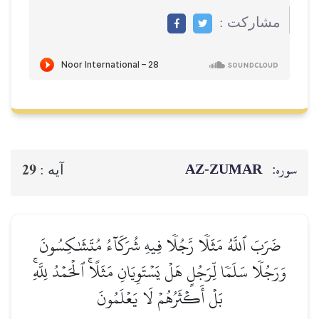
مشاركت :
سوره:
AZ-ZUMAR
29
آيه :
ضَرَبَ ٱللَّهُ مَثَلٗا رَّجُلٗا فِيهِ شُرَكَآءُ مُتَشَٰكِسُونَ
وَرَجُلٗا سَلَمٗا لِّرَجُلٍ هَلۡ يَسۡتَوِيَانِ مَثَلًاۚ ٱلۡحَمۡدُ لِلَّهِۚ
بَلۡ أَكۡثَرُهُمۡ لَا يَعۡلَمُونَ