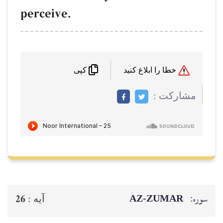
perceive.
خطا را ابلاغ کنید
کپی
مشاركت :
سوره:
AZ-ZUMAR
26
آيه :