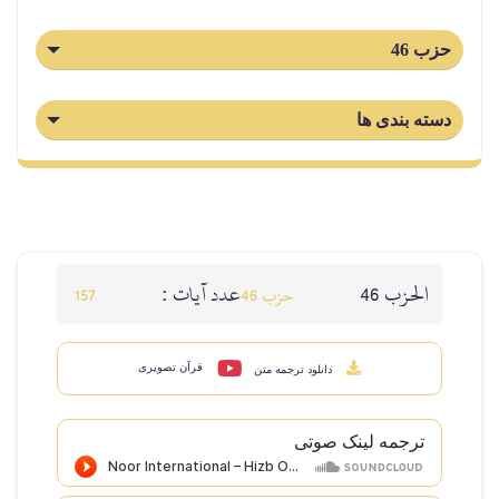
حزب 46
دسته بندی ها
الحزب 46
عدد آيات :
حزب 46
157
قرآن تصویری
دانلود ترجمه متن
ترجمه لینک صوتى