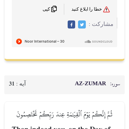
خطا را ابلاغ کنید
کپی
مشاركت :
سوره:
AZ-ZUMAR
31
آيه :
ثُمَّ إِنَّكُمۡ يَوۡمَ ٱلۡقِيَٰمَةِ عِندَ رَبِّكُمۡ تَخۡتَصِمُونَ