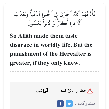
فَأَذَاقَهُمُ ٱللَّهُ ٱلۡخِزۡيَ فِي ٱلۡحَيَوٰةِ ٱلدُّنۡيَاۖ وَلَعَذَابُ
ٱلۡأٓخِرَةِ أَكۡبَرُۚ لَوۡ كَانُواْ يَعۡلَمُونَ
So AllŒh made them taste
disgrace in worldly life. But the
punishment of the Hereafter is
greater, if they only knew.
خطا را ابلاغ کنید
کپی
مشاركت :