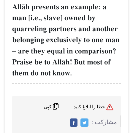
AllŒh presents an example: a
man [i.e., slave] owned by
quarreling partners and another
belonging exclusively to one man
–
are they equal in comparison?
Praise be to AllŒh! But most of
them do not know.
خطا را ابلاغ کنید
کپی
مشاركت :