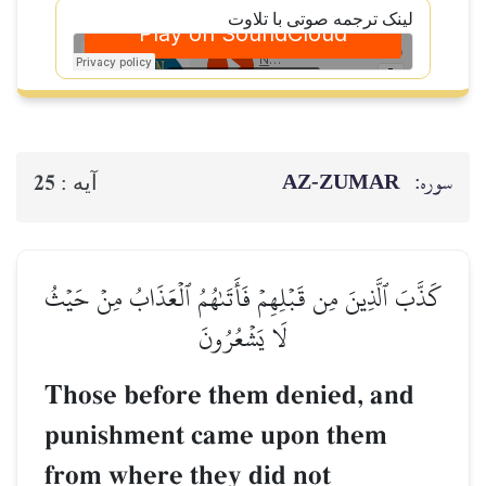
لینک ترجمه صوتی با تلاوت
سوره:
AZ-ZUMAR
25
آيه :
كَذَّبَ ٱلَّذِينَ مِن قَبۡلِهِمۡ فَأَتَىٰهُمُ ٱلۡعَذَابُ مِنۡ حَيۡثُ
لَا يَشۡعُرُونَ
Those before them denied, and
punishment came upon them
from where they did not