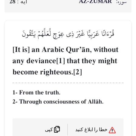
سوره:
AZ-ZUMAR
28
آيه :
قُرۡءَانًا عَرَبِيًّا غَيۡرَ ذِي عِوَجٖ لَّعَلَّهُمۡ يَتَّقُونَ
[It is] an Arabic QurÕŒn, without
any deviance[1] that they might
become righteous.[2]
1- From the truth.
2- Through consciousness of AllŒh.
خطا را ابلاغ کنید
کپی