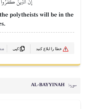
إِنَّ ٱلَّذِينَ كَفَرُواْ م
e polytheists will be in the
es.
مش
خطا را ابلاغ کنید
کپی
سوره:
AL‑BAYYINAH