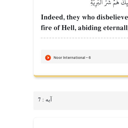
كَ هُمۡ شَرُّ ٱلۡبَرِيَّةِ
Indeed, they who disbelieved
fire of Hell, abiding eternal
7
آيه :