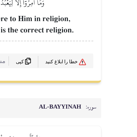
وَمَآ أُمِرُوٓاْ إِلَّا لِيَعۡب
e to Him in religion,
is the correct religion.
مش
خطا را ابلاغ کنید
کپی
سوره:
AL‑BAYYINAH