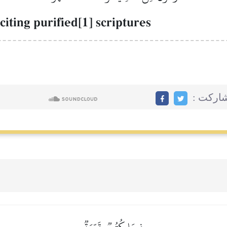
iting purified[1] scriptures
اركت :