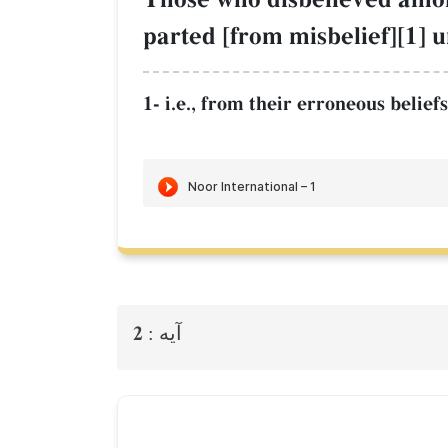
parted [from misbelief][1] 
1- i.e., from their erroneous belief
2
آيه :