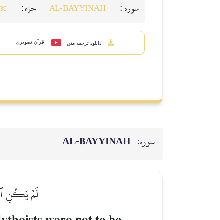
سوره :
جزء:
30
AL‑BAYYINAH
قرآن تصویری
دانلود ترجمه متن
سوره:
AL‑BAYYINAH
لَمۡ يَكُنِ ٱلَّ
ytheists were not to be