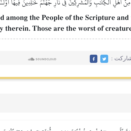
ِنۡ أَهۡلِ ٱلۡكِتَٰبِ وَٱلۡمُشۡرِكِينَ فِي نَارِ جَهَنَّمَ خَٰلِدِينَ فِيهَآۚ أُوْلَـٰٓئِ
 among the People of the Scripture and th
ly therein. Those are the worst of creatur
اركت :