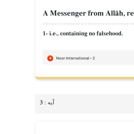
A Messenger from AllŒh, rec
1- i.e., containing no falsehood.
3
آيه :