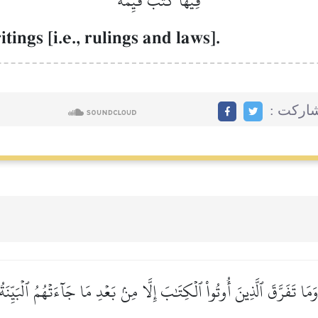
فِيهَا كُتُبٞ قَيِّمَةٞ
ings [i.e., rulings and laws].
اركت :
َمَا تَفَرَّقَ ٱلَّذِينَ أُوتُواْ ٱلۡكِتَٰبَ إِلَّا مِنۢ بَعۡدِ مَا جَآءَتۡهُمُ ٱلۡبَيِّنَةُ