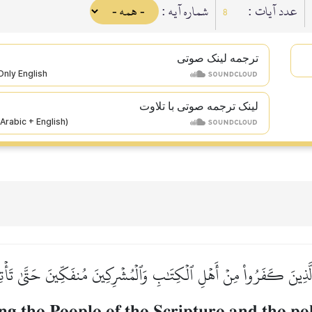
عدد آيات :
شماره آيه :
8
ترجمه لینک صوتى
لینک ترجمه صوتی با تلاوت
ذِينَ كَفَرُواْ مِنۡ أَهۡلِ ٱلۡكِتَٰبِ وَٱلۡمُشۡرِكِينَ مُنفَكِّينَ حَتَّىٰ تَأۡتِيَهُ
 the People of the Scripture and the pol