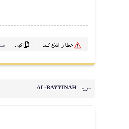
مش
خطا را ابلاغ کنید
کپی
سوره:
AL‑BAYYINAH
و