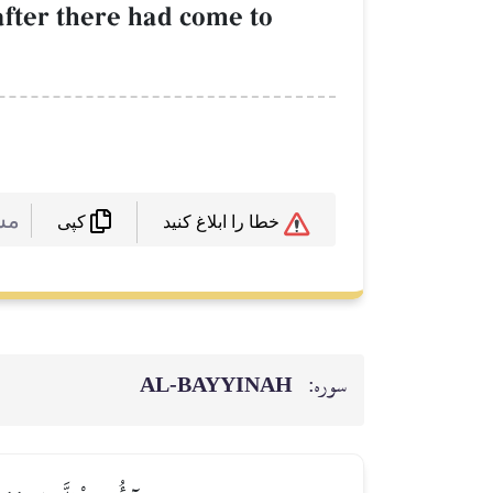
after there had come to
مش
خطا را ابلاغ کنید
کپی
سوره:
AL‑BAYYINAH