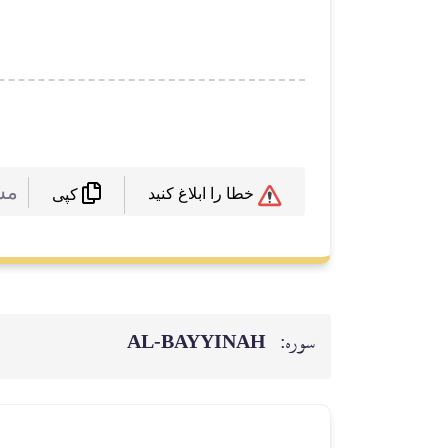
مش
خطا را ابلاغ کنید
کپی
سوره:
AL‑BAYYINAH