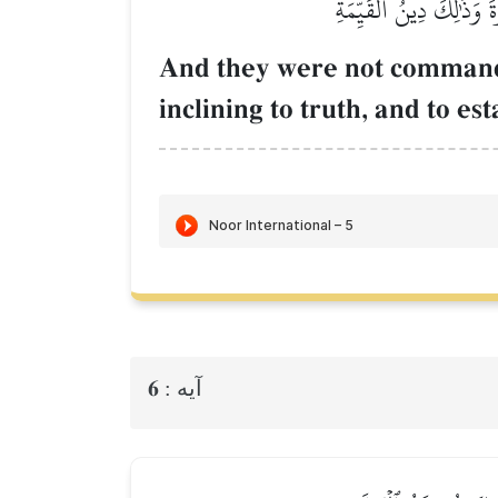
َۚ وَذَٰلِكَ دِينُ ٱلۡقَيِّمَةِ
And they were not commanded
inclining to truth, and to es
6
آيه :