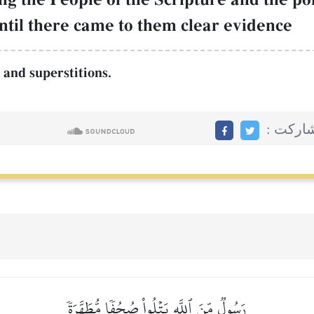
until there came to them clear evidence
s and superstitions.
اركت :
رَسُولٞ مِّنَ ٱللَّهِ يَتۡلُواْ صُحُفٗا مُّطَهَّرَةٗ