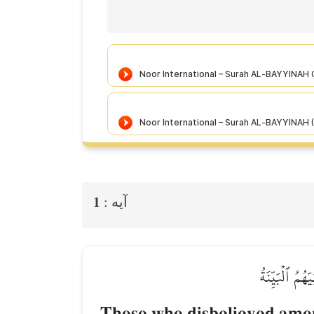
1
آيه :
مُ ٱلۡبَيِّنَةُ
Those who disbelieved among