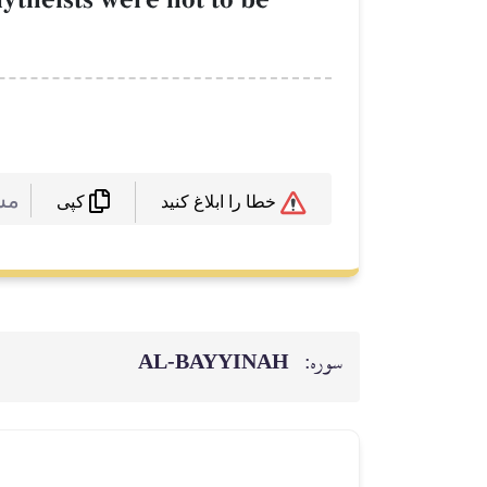
مش
خطا را ابلاغ کنید
کپی
سوره:
AL‑BAYYINAH