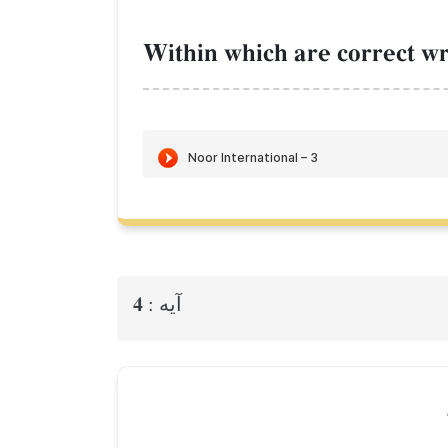
Within which are correct writ
4
آيه :