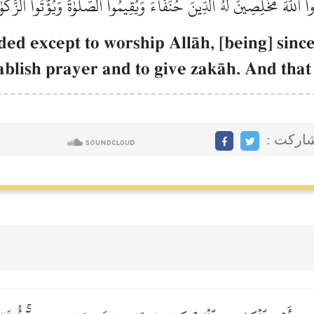
ُدُواْ ٱللَّهَ مُخۡلِصِينَ لَهُ ٱلدِّينَ حُنَفَآءَ وَيُقِيمُواْ ٱلصَّلَوٰةَ وَيُؤۡتُواْ ٱلزَّكَوٰة
 except to worship AllŒh, [being] sincer
tablish prayer and to give zakŒh. And that 
اركت :