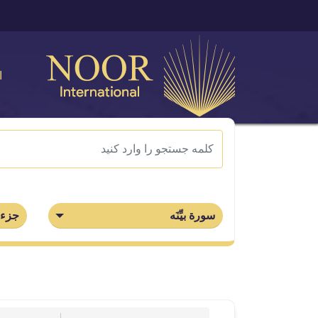
ا
سورة بيِّنَه
جزء 30