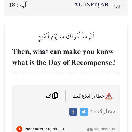
سوره:
AL‑INFIṬĀR
18
آيه :
ثُمَّ مَآ أَدۡرَىٰكَ مَا يَوۡمُ ٱلدِّينِ
Then, what can make you know
what is the Day of Recompense?
خطا را ابلاغ کنید
کپی
مشاركت :