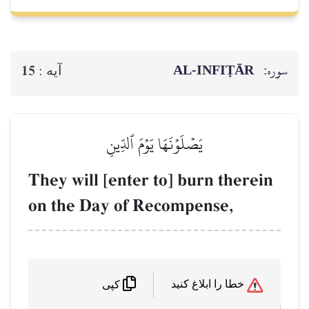
سوره:
AL‑INFIṬĀR
15
آيه :
يَصۡلَوۡنَهَا يَوۡمَ ٱلدِّينِ
They will [enter to] burn therein
on the Day of Recompense,
خطا را ابلاغ کنید
کپی