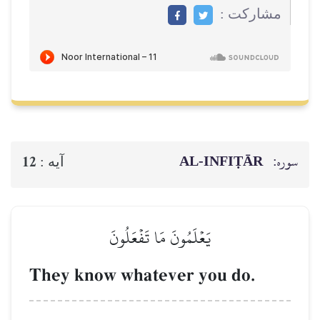
مشاركت :
سوره:
AL‑INFIṬĀR
12
آيه :
يَعۡلَمُونَ مَا تَفۡعَلُونَ
They know whatever you do.