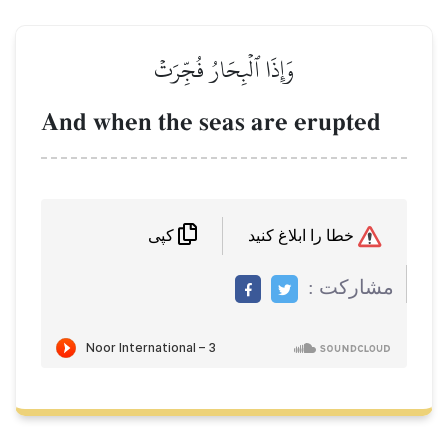
وَإِذَا ٱلۡبِحَارُ فُجِّرَتۡ
And when the seas are erupted
خطا را ابلاغ کنید
کپی
مشاركت :