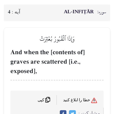
سوره:
AL‑INFIṬĀR
4
آيه :
وَإِذَا ٱلۡقُبُورُ بُعۡثِرَتۡ
And when the [contents of]
graves are scattered [i.e.,
exposed],
خطا را ابلاغ کنید
کپی
مشاركت :