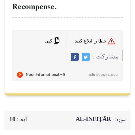
Recompense.
خطا را ابلاغ کنید
کپی
مشاركت :
سوره:
AL‑INFIṬĀR
10
آيه :