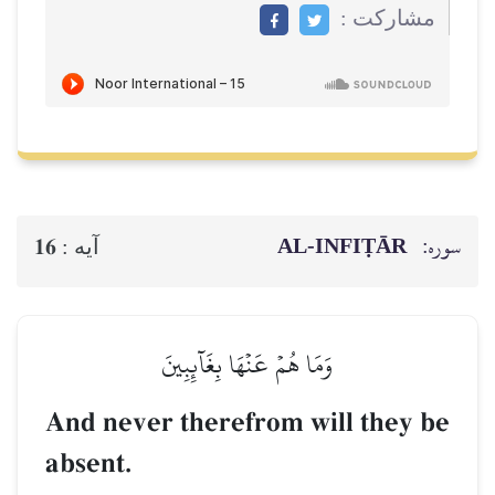
مشاركت :
سوره:
AL‑INFIṬĀR
16
آيه :
وَمَا هُمۡ عَنۡهَا بِغَآئِبِينَ
And never therefrom will they be
absent.