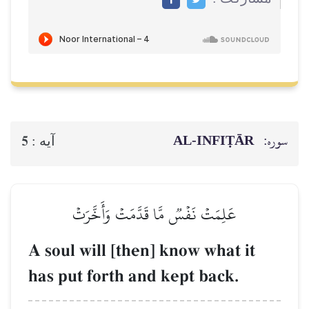
سوره:
AL‑INFIṬĀR
5
آيه :
عَلِمَتۡ نَفۡسٞ مَّا قَدَّمَتۡ وَأَخَّرَتۡ
A soul will [then] know what it
has put forth and kept back.