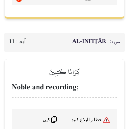
سوره:
AL‑INFIṬĀR
11
آيه :
كِرَامٗا كَٰتِبِينَ
Noble and recording;
خطا را ابلاغ کنید
کپی