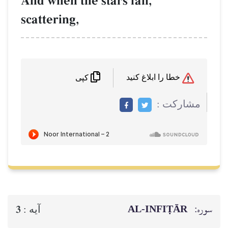
And when the stars fall,
scattering,
خطا را ابلاغ کنید
کپی
مشاركت :
سوره:
AL‑INFIṬĀR
3
آيه :