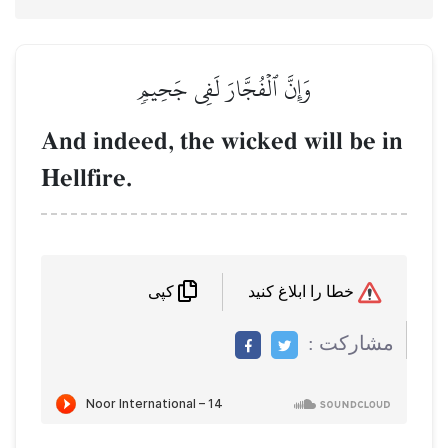
وَإِنَّ ٱلۡفُجَّارَ لَفِي جَحِيمٖ
And indeed, the wicked will be in
Hellfire.
خطا را ابلاغ کنید
کپی
مشاركت :