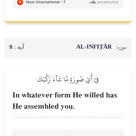
سوره:
AL‑INFIṬĀR
8
آيه :
فِيٓ أَيِّ صُورَةٖ مَّا شَآءَ رَكَّبَكَ
In whatever form He willed has
He assembled you.