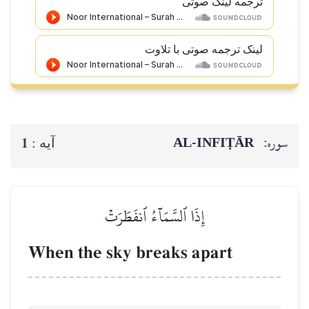
ترجمه لینک صوتى
لینک ترجمه صوتی با تلاوت
سوره:
AL‑INFIṬĀR
1
آيه :
إِذَا ٱلسَّمَآءُ ٱنفَطَرَتۡ
When the sky breaks apart