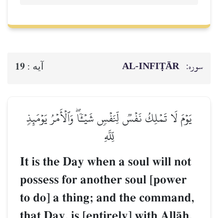
سوره:
AL‑INFIṬĀR
19
آيه :
يَوۡمَ لَا تَمۡلِكُ نَفۡسٞ لِّنَفۡسٖ شَيۡـٔٗاۖ وَٱلۡأَمۡرُ يَوۡمَئِذٖ
لِّلَّهِ
It is the Day when a soul will not
possess for another soul [power
to do] a thing; and the command,
that Day, is [entirely] with AllŒh.