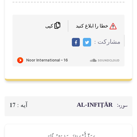
خطا را ابلاغ کنید
کپی
مشاركت :
سوره:
AL‑INFIṬĀR
17
آيه :