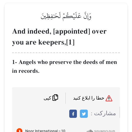
وَإِنَّ عَلَيۡكُمۡ لَحَٰفِظِينَ
And indeed, [appointed] over
you are keepers,[1]
1- Angels who preserve the deeds of men
in records.
خطا را ابلاغ کنید
کپی
مشاركت :