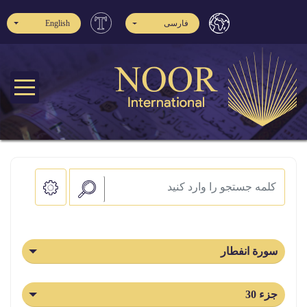
فارسی
English
سورة انفطار
جزء 30