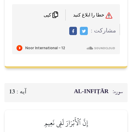
خطا را ابلاغ کنید
کپی
مشاركت :
سوره:
AL‑INFIṬĀR
13
آيه :
إِنَّ ٱلۡأَبۡرَارَ لَفِي نَعِيمٖ