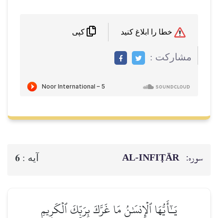
خطا را ابلاغ کنید
کپی
مشاركت :
سوره:
AL‑INFIṬĀR
6
آيه :
يَـٰٓأَيُّهَا ٱلۡإِنسَٰنُ مَا غَرَّكَ بِرَبِّكَ ٱلۡكَرِيمِ