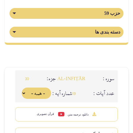
حزب 59
دسته بندی ها
سوره :
جزء:
30
AL‑INFIṬĀR
عدد آيات :
شماره آيه :
19
قرآن تصویری
دانلود ترجمه متن