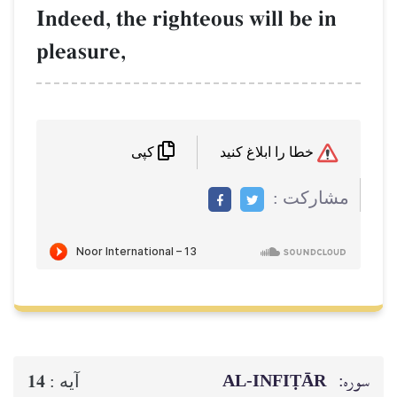
Indeed, the righteous will be in
pleasure,
خطا را ابلاغ کنید
کپی
مشاركت :
سوره:
AL‑INFIṬĀR
14
آيه :