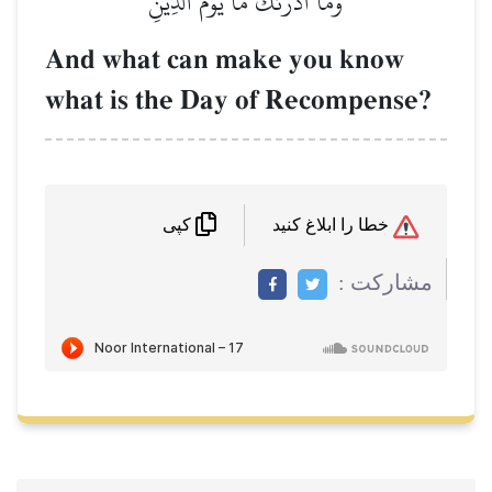
وَمَآ أَدۡرَىٰكَ مَا يَوۡمُ ٱلدِّينِ
And what can make you know
what is the Day of Recompense?
خطا را ابلاغ کنید
کپی
مشاركت :