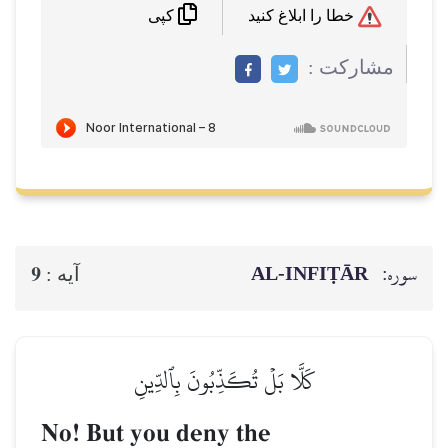
خطا را ابلاغ کنید
کپی
مشاركت :
سوره:
AL‑INFIṬĀR
9
آيه :
كَلَّا بَلۡ تُكَذِّبُونَ بِٱلدِّينِ
No! But you deny the