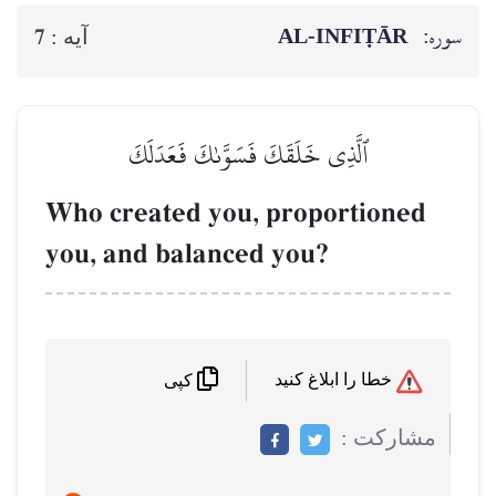
سوره:
AL‑INFIṬĀR
7
آيه :
ٱلَّذِي خَلَقَكَ فَسَوَّىٰكَ فَعَدَلَكَ
Who created you, proportioned
you, and balanced you?
خطا را ابلاغ کنید
کپی
مشاركت :