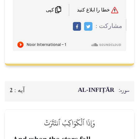
خطا را ابلاغ کنید
کپی
مشاركت :
سوره:
AL‑INFIṬĀR
2
آيه :
وَإِذَا ٱلۡكَوَاكِبُ ٱنتَثَرَتۡ