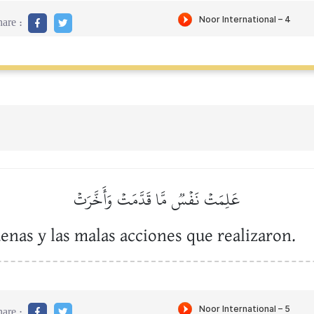
are :
عَلِمَتۡ نَفۡسٞ مَّا قَدَّمَتۡ وَأَخَّرَتۡ
enas y las malas acciones que realizaron.
are :