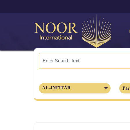
Par
AL‑INFIṬĀR