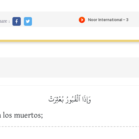
are :
وَإِذَا ٱلۡقُبُورُ بُعۡثِرَتۡ
 los muertos;