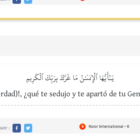
يَـٰٓأَيُّهَا ٱلۡإِنسَٰنُ مَا غَرَّكَ بِرَبِّكَ ٱلۡكَرِيمِ
rdad)!, ¿qué te sedujo y te apartó de tu Ge
are :