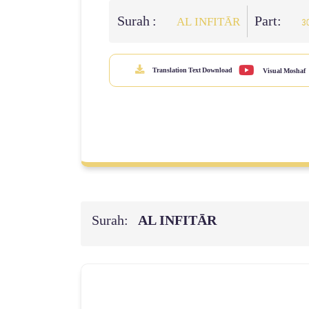
Surah :
Part:
AL INFITĀR
3
Translation Text Download
Visual Moshaf
Surah:
AL INFITĀR