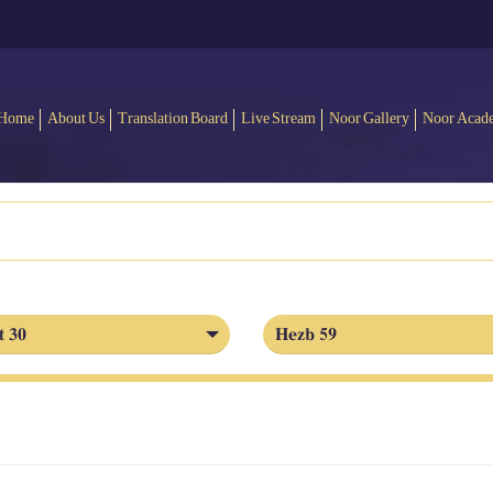
Home
About Us
Translation Board
Live Stream
Noor Gallery
Noor Acad
t 30
Hezb 59