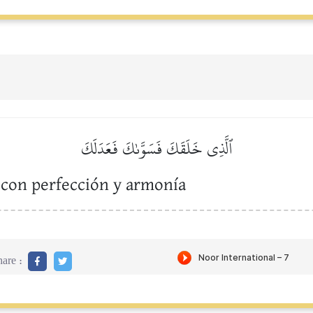
ٱلَّذِي خَلَقَكَ فَسَوَّىٰكَ فَعَدَلَكَ
 con perfección y armonía
are :