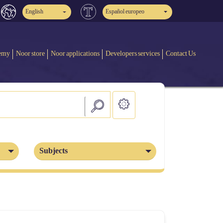
English
Español europeo
emy
Noor store
Noor applications
Developers services
Contact Us
Subjects