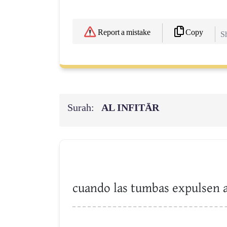
Copy
Report a mistake
Sh
Surah:
AL INFITĀR
cuando las tumbas expulsen a