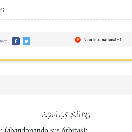
e;
are :
وَإِذَا ٱلۡكَوَاكِبُ ٱنتَثَرَتۡ
en (abandonando sus órbitas);