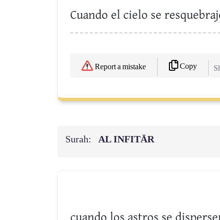
Cuando el cielo se resquebraj
Copy
Report a mistake
Sh
Surah:
AL INFITĀR
cuando los astros se dispers