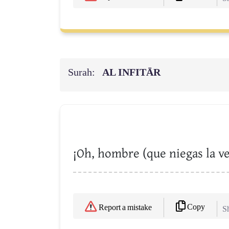
Surah:
AL INFITĀR
¡Oh, hombre (que niegas la ve
Copy
Report a mistake
Sh