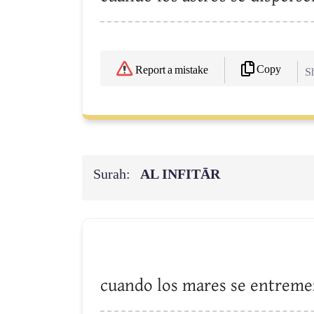
Copy
Report a mistake
Sh
Surah:
AL INFITĀR
cuando los mares se entreme