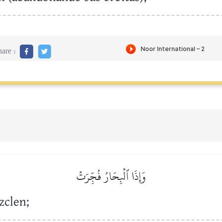
are :
وَإِذَا ٱلۡبِحَارُ فُجِّرَتۡ
zclen;