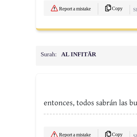
Copy
Report a mistake
Sh
Surah:
AL INFITĀR
entonces, todos sabrán las bu
Copy
Report a mistake
Sh