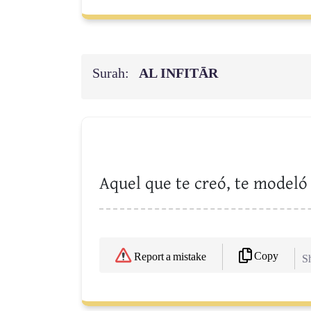
Surah:
AL INFITĀR
Aquel que te creó, te modeló
Copy
Report a mistake
Sh