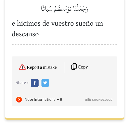
وَجَعَلۡنَا نَوۡمَكُمۡ سُبَاتٗا
e hicimos de vuestro sueño un
descanso
Copy
Report a mistake
Share :