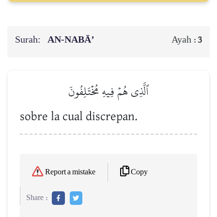
Surah:
AN-NABĀ’
Ayah :
3
ٱلَّذِي هُمۡ فِيهِ مُخۡتَلِفُونَ
sobre la cual discrepan.
Copy
Report a mistake
Share :