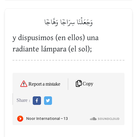
وَجَعَلۡنَا سِرَاجٗا وَهَّاجٗا
y dispusimos (en ellos) una
radiante lámpara (el sol);
Copy
Report a mistake
Share :