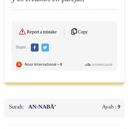
Copy
Report a mistake
Share :
Surah:
AN-NABĀ’
Ayah :
9