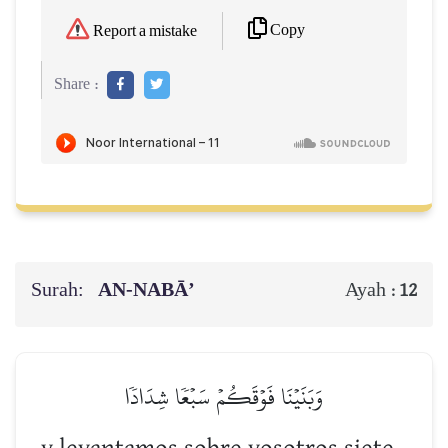
Copy
Report a mistake
Share :
Surah:
AN-NABĀ’
Ayah :
12
وَبَنَيۡنَا فَوۡقَكُمۡ سَبۡعٗا شِدَادٗا