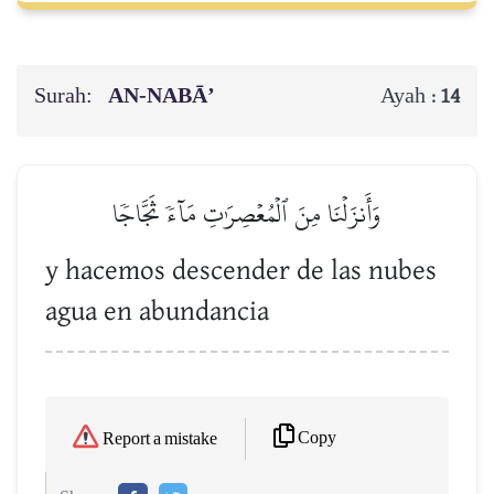
Surah:
AN-NABĀ’
Ayah :
14
وَأَنزَلۡنَا مِنَ ٱلۡمُعۡصِرَٰتِ مَآءٗ ثَجَّاجٗا
y hacemos descender de las nubes
agua en abundancia
Copy
Report a mistake