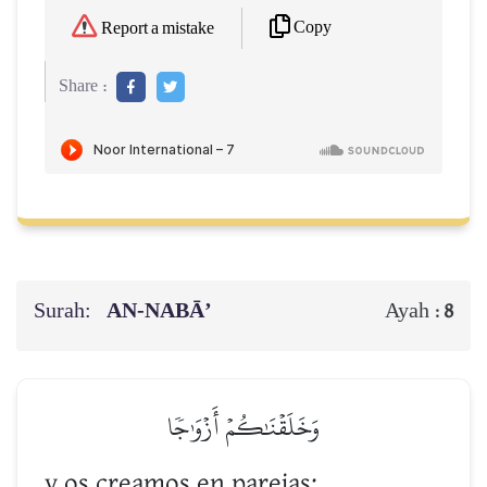
Copy
Report a mistake
Share :
Surah:
AN-NABĀ’
Ayah :
8
وَخَلَقۡنَٰكُمۡ أَزۡوَٰجٗا
y os creamos en parejas;