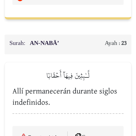
Surah:
AN-NABĀ’
Ayah :
23
لَّـٰبِثِينَ فِيهَآ أَحۡقَابٗا
Allí permanecerán durante siglos
indefinidos.