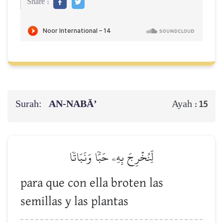
Share :
Surah:
AN-NABĀ’
Ayah :
15
لِّنُخۡرِجَ بِهِۦ حَبّٗا وَنَبَاتٗا
para que con ella broten las
semillas y las plantas