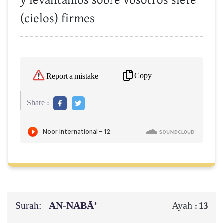
y levantamos sobre vosotros siete
(cielos) firmes
Copy
Report a mistake
Share :
Surah:
AN-NABĀ’
Ayah :
13