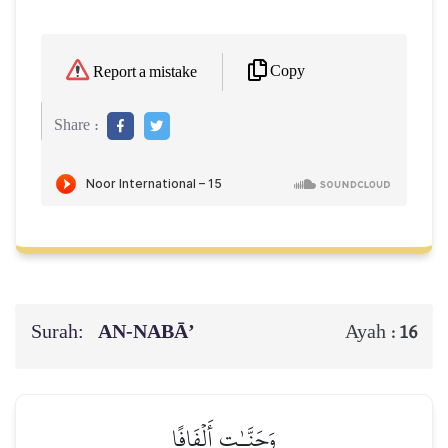
Copy
Report a mistake
Share :
Surah:
AN-NABĀ’
Ayah :
16
وَجَنَّـٰتٍ أَلۡفَافًا