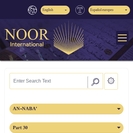
English
Español europeo
AN-NABA’
Part 30