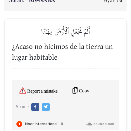
Surah:
AN-NABĀ’
Ayah :
6
أَلَمۡ نَجۡعَلِ ٱلۡأَرۡضَ مِهَٰدٗا
¿Acaso no hicimos de la tierra un
lugar habitable
Copy
Report a mistake
Share :