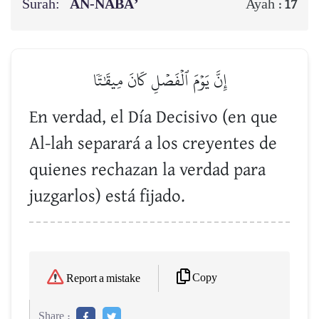
Surah:
AN-NABĀ’
Ayah :
17
إِنَّ يَوۡمَ ٱلۡفَصۡلِ كَانَ مِيقَٰتٗا
En verdad, el Día Decisivo (en que
Al-lah separará a los creyentes de
quienes rechazan la verdad para
juzgarlos) está fijado.
Copy
Report a mistake
Share :