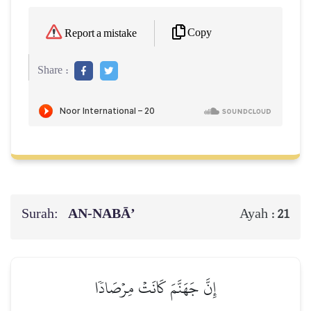
Copy
Report a mistake
Share :
Surah:
AN-NABĀ’
Ayah :
21
إِنَّ جَهَنَّمَ كَانَتۡ مِرۡصَادٗا