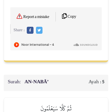
Copy
Report a mistake
Share :
Surah:
AN-NABĀ’
Ayah :
5
ثُمَّ كَلَّا سَيَعۡلَمُونَ