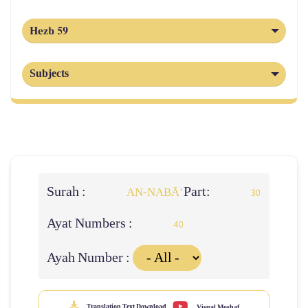
Hezb 59
Subjects
Surah :
Part:
AN-NABĀ’
30
Ayat Numbers :
40
Ayah Number :
Translation Text Download
Visual Moshaf