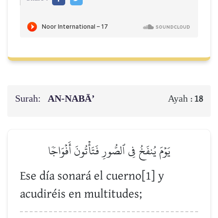
Surah:
AN-NABĀ’
Ayah :
18
يَوۡمَ يُنفَخُ فِي ٱلصُّورِ فَتَأۡتُونَ أَفۡوَاجٗا
Ese día sonará el cuerno[1] y
acudiréis en multitudes;