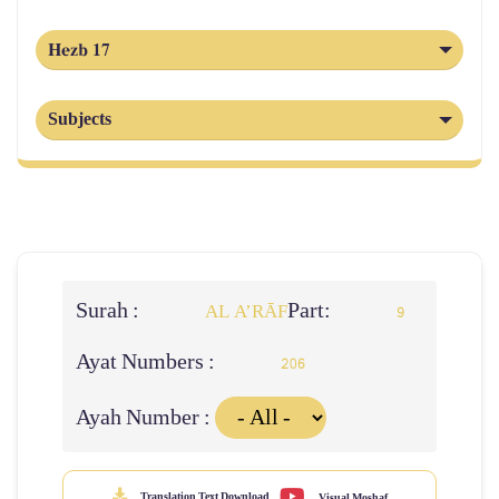
Hezb 17
Subjects
Surah :
Part:
AL A’RĀF
9
Ayat Numbers :
206
Ayah Number :
Translation Text Download
Visual Moshaf