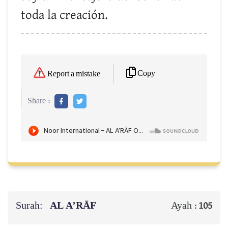
toda la creación.
Copy
Report a mistake
Share :
Surah:
AL A’RĀF
Ayah :
105