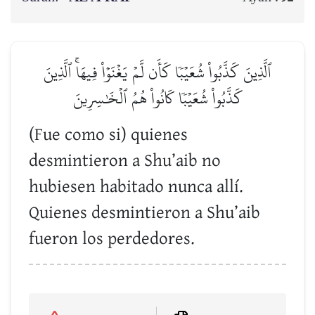
ٱلَّذِينَ كَذَّبُواْ شُعَيۡبٗا كَأَن لَّمۡ يَغۡنَوۡاْ فِيهَاۚ ٱلَّذِينَ
كَذَّبُواْ شُعَيۡبٗا كَانُواْ هُمُ ٱلۡخَٰسِرِينَ
(Fue como si) quienes
desmintieron a Shu’aib no
hubiesen habitado nunca allí.
Quienes desmintieron a Shu’aib
fueron los perdedores.