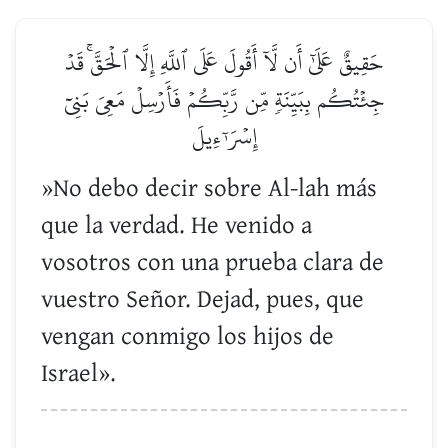
حَقِيقٌ عَلَىٰٓ أَن لَّآ أَقُولَ عَلَى ٱللَّهِ إِلَّا ٱلۡحَقَّۚ قَدۡ
جِئۡتُكُم بِبَيِّنَةٖ مِّن رَّبِّكُمۡ فَأَرۡسِلۡ مَعِيَ بَنِيٓ
إِسۡرَـٰٓءِيلَ
»No debo decir sobre Al-lah más
que la verdad. He venido a
vosotros con una prueba clara de
vuestro Señor. Dejad, pues, que
vengan conmigo los hijos de
Israel».