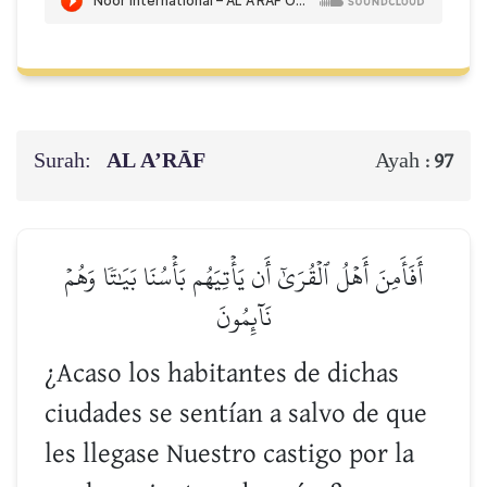
Surah:
AL A’RĀF
Ayah :
97
أَفَأَمِنَ أَهۡلُ ٱلۡقُرَىٰٓ أَن يَأۡتِيَهُم بَأۡسُنَا بَيَٰتٗا وَهُمۡ
نَآئِمُونَ
¿Acaso los habitantes de dichas
ciudades se sentían a salvo de que
les llegase Nuestro castigo por la