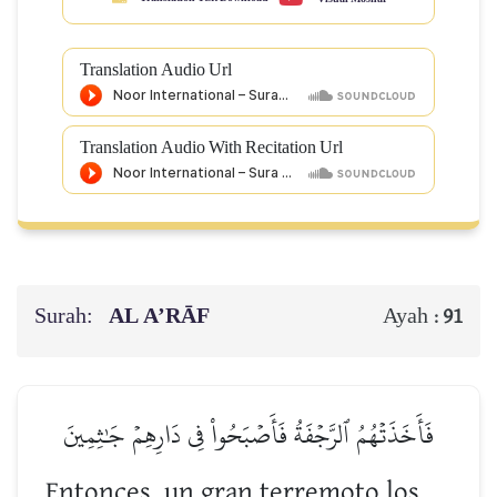
Translation Audio Url
Translation Audio With Recitation Url
Surah:
AL A’RĀF
Ayah :
91
فَأَخَذَتۡهُمُ ٱلرَّجۡفَةُ فَأَصۡبَحُواْ فِي دَارِهِمۡ جَٰثِمِينَ
Entonces, un gran terremoto los