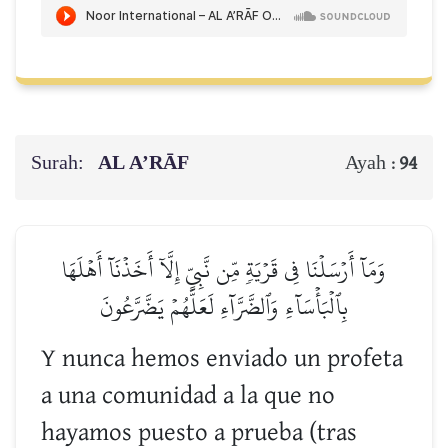
Surah:
AL A’RĀF
Ayah :
94
وَمَآ أَرۡسَلۡنَا فِي قَرۡيَةٖ مِّن نَّبِيٍّ إِلَّآ أَخَذۡنَآ أَهۡلَهَا
بِٱلۡبَأۡسَآءِ وَٱلضَّرَّآءِ لَعَلَّهُمۡ يَضَّرَّعُونَ
Y nunca hemos enviado un profeta
a una comunidad a la que no
hayamos puesto a prueba (tras