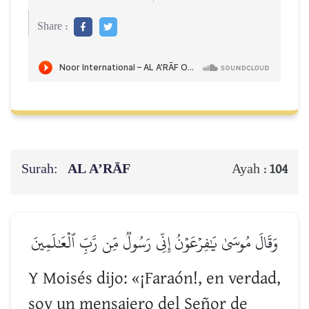
Share :
Surah:
AL A’RĀF
Ayah :
104
وَقَالَ مُوسَىٰ يَٰفِرۡعَوۡنُ إِنِّي رَسُولٞ مِّن رَّبِّ ٱلۡعَٰلَمِينَ
Y Moisés dijo: «¡Faraón!, en verdad,
soy un mensajero del Señor de