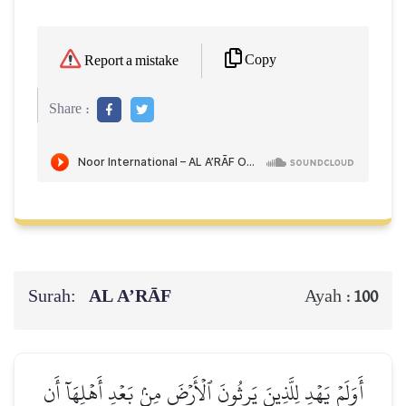
Copy
Report a mistake
Share :
Surah:
AL A’RĀF
Ayah :
100
أَوَلَمۡ يَهۡدِ لِلَّذِينَ يَرِثُونَ ٱلۡأَرۡضَ مِنۢ بَعۡدِ أَهۡلِهَآ أَن