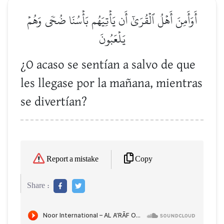
أَوَأَمِنَ أَهۡلُ ٱلۡقُرَىٰٓ أَن يَأۡتِيَهُم بَأۡسُنَا ضُحٗى وَهُمۡ
يَلۡعَبُونَ
¿O acaso se sentían a salvo de que
les llegase por la mañana, mientras
se divertían?
Copy
Report a mistake
Share :