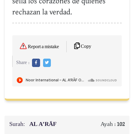
sella los corazones de quienes
rechazan la verdad.
Copy
Report a mistake
Share :
Surah:
AL A’RĀF
Ayah :
102