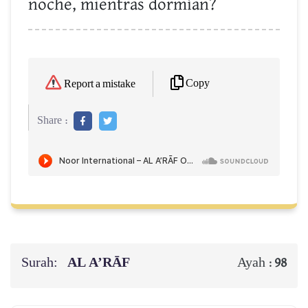
noche, mientras dormían?
Copy
Report a mistake
Share :
Surah:
AL A’RĀF
Ayah :
98