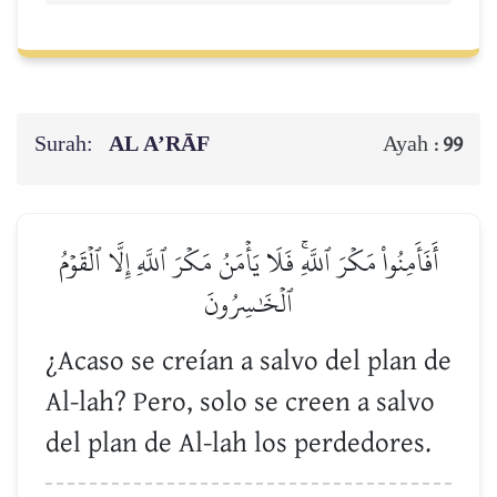
Surah:
AL A’RĀF
Ayah :
99
أَفَأَمِنُواْ مَكۡرَ ٱللَّهِۚ فَلَا يَأۡمَنُ مَكۡرَ ٱللَّهِ إِلَّا ٱلۡقَوۡمُ
ٱلۡخَٰسِرُونَ
¿Acaso se creían a salvo del plan de
Al-lah? Pero, solo se creen a salvo
del plan de Al-lah los perdedores.