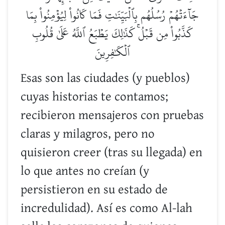
جَآءَتۡهُمۡ رُسُلُهُم بِٱلۡبَيِّنَٰتِ فَمَا كَانُواْ لِيُؤۡمِنُواْ بِمَا
كَذَّبُواْ مِن قَبۡلُۚ كَذَٰلِكَ يَطۡبَعُ ٱللَّهُ عَلَىٰ قُلُوبِ
ٱلۡكَٰفِرِينَ
Esas son las ciudades (y pueblos)
cuyas historias te contamos;
recibieron mensajeros con pruebas
claras y milagros, pero no
quisieron creer (tras su llegada) en
lo que antes no creían (y
persistieron en su estado de
incredulidad). Así es como Al-lah