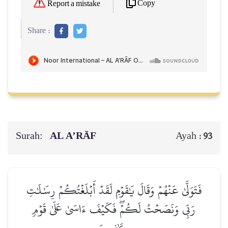
Copy
Report a mistake
Share :
Surah:
AL A’RĀF
Ayah :
93
فَتَوَلَّىٰ عَنۡهُمۡ وَقَالَ يَٰقَوۡمِ لَقَدۡ أَبۡلَغۡتُكُمۡ رِسَٰلَٰتِ
رَبِّي وَنَصَحۡتُ لَكُمۡۖ فَكَيۡفَ ءَاسَىٰ عَلَىٰ قَوۡمٖ
كَٰفِرِينَ