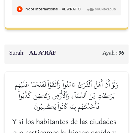
Surah:
AL A’RĀF
Ayah :
96
وَلَوۡ أَنَّ أَهۡلَ ٱلۡقُرَىٰٓ ءَامَنُواْ وَٱتَّقَوۡاْ لَفَتَحۡنَا عَلَيۡهِم
بَرَكَٰتٖ مِّنَ ٱلسَّمَآءِ وَٱلۡأَرۡضِ وَلَٰكِن كَذَّبُواْ
فَأَخَذۡنَٰهُم بِمَا كَانُواْ يَكۡسِبُونَ
Y si los habitantes de las ciudades
que castigamos hubiesen creído y