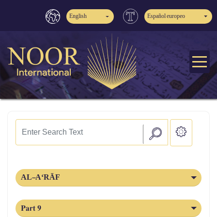
English
Español europeo
AL‑A‘RĀF
Part 9