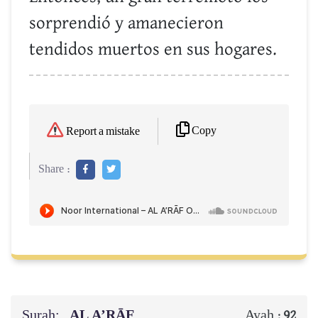
sorprendió y amanecieron
tendidos muertos en sus hogares.
Copy
Report a mistake
Share :
Surah:
AL A’RĀF
Ayah :
92