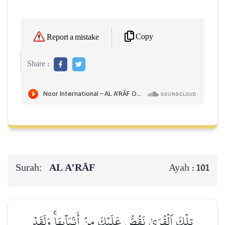
Copy
Report a mistake
Share :
Surah:
AL A’RĀF
Ayah :
101
تِلۡكَ ٱلۡقُرَىٰ نَقُصُّ عَلَيۡكَ مِنۡ أَنۢبَآئِهَاۚ وَلَقَدۡ