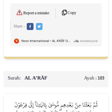
Copy
Report a mistake
Share :
Surah:
AL A’RĀF
Ayah :
103
ثُمَّ بَعَثۡنَا مِنۢ بَعۡدِهِم مُّوسَىٰ بِـَٔايَٰتِنَآ إِلَىٰ فِرۡعَوۡنَ