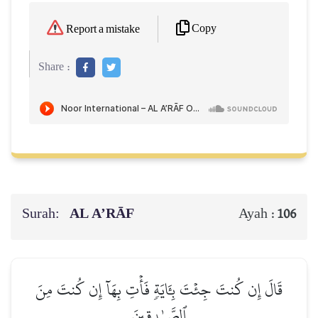
Copy
Report a mistake
Share :
Surah:
AL A’RĀF
Ayah :
106
قَالَ إِن كُنتَ جِئۡتَ بِـَٔايَةٖ فَأۡتِ بِهَآ إِن كُنتَ مِنَ
ٱلصَّـٰدِقِينَ