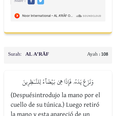
Share :
Surah:
AL A’RĀF
Ayah :
108
وَنَزَعَ يَدَهُۥ فَإِذَا هِيَ بَيۡضَآءُ لِلنَّـٰظِرِينَ
(Despuésintrodujo la mano por el
cuello de su túnica.) Luego retiró
la mano y esta apareció de un