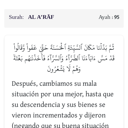
Surah:
AL A’RĀF
Ayah :
95
ثُمَّ بَدَّلۡنَا مَكَانَ ٱلسَّيِّئَةِ ٱلۡحَسَنَةَ حَتَّىٰ عَفَواْ وَّقَالُواْ
قَدۡ مَسَّ ءَابَآءَنَا ٱلضَّرَّآءُ وَٱلسَّرَّآءُ فَأَخَذۡنَٰهُم بَغۡتَةٗ
وَهُمۡ لَا يَشۡعُرُونَ
Después, cambiamos su mala
situación por una mejor, hasta que
su descendencia y sus bienes se
vieron incrementados y dijeron
(negando que su buena situación