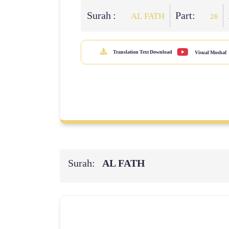
Surah :
Part:
AL FATH
26
Translation Text Download
Visual Moshaf
Surah:
AL FATH