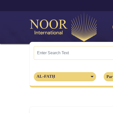
Par
AL‑FATḤ