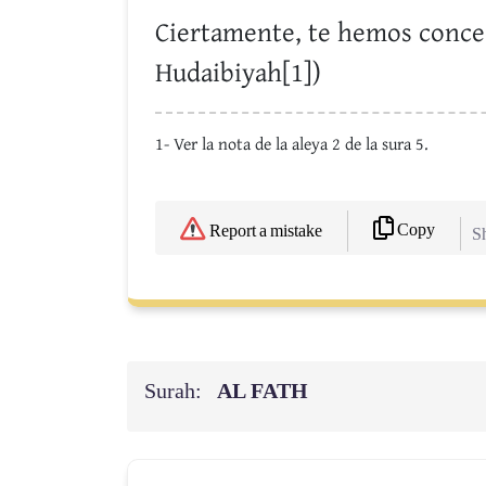
Ciertamente, te hemos conced
Hudaibiyah[1])
1- Ver la nota de la aleya 2 de la sura 5.
Copy
Report a mistake
Sh
Surah:
AL FATH