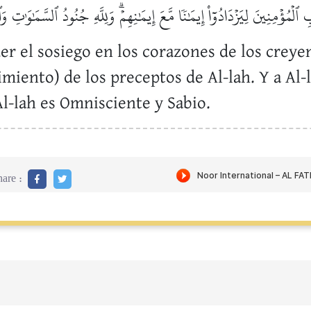
لۡمُؤۡمِنِينَ لِيَزۡدَادُوٓاْ إِيمَٰنٗا مَّعَ إِيمَٰنِهِمۡۗ وَلِلَّهِ جُنُودُ ٱلسَّمَٰوَٰتِ
er el sosiego en los corazones de los creye
imiento) de los preceptos de Al-lah. Y a Al-
 Al-lah es Omnisciente y Sabio.
are :