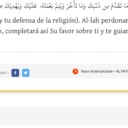
هُ مَا تَقَدَّمَ مِن ذَنۢبِكَ وَمَا تَأَخَّرَ وَيُتِمَّ نِعۡمَتَهُۥ عَلَيۡكَ وَيَهۡدِيَكَ ص
tu defensa de la religión). Al-lah perdonará
, completará así Su favor sobre ti y te guia
are :