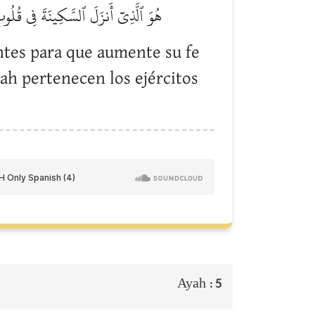
هُوَ ٱلَّذِيٓ أَنزَلَ ٱلسَّكِينَةَ فِي قُلُوبِ ٱ
ntes para que aumente su fe
lah pertenecen los ejércitos
Ayah :
5