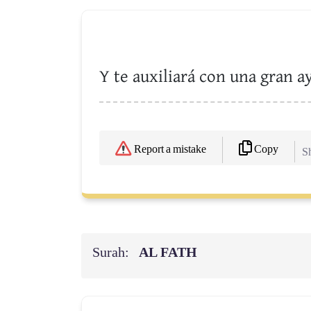
Y te auxiliará con una gran a
Copy
Report a mistake
Sh
Surah:
AL FATH