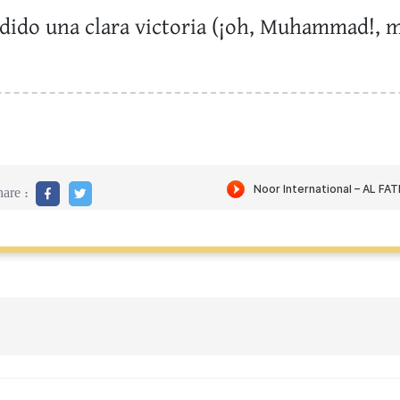
ido una clara victoria (¡oh, Muhammad!, m
are :