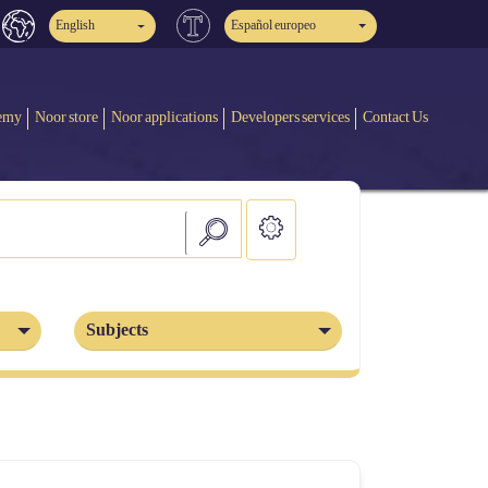
English
Español europeo
emy
Noor store
Noor applications
Developers services
Contact Us
Subjects