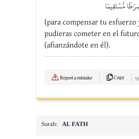
ِرَٰطٗا مُّسۡتَقِيمٗا
(para compensar tu esfuerzo y 
pudieras cometer en el futuro
(afianzándote en él).
Copy
Report a mistake
Sh
Surah:
AL FATH