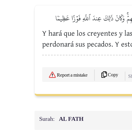
ِمۡۚ وَكَانَ ذَٰلِكَ عِندَ ٱللَّهِ فَوۡزًا عَظِيمٗا
Y hará que los creyentes y l
perdonará sus pecados. Y esto
Copy
Report a mistake
Sh
Surah:
AL FATH