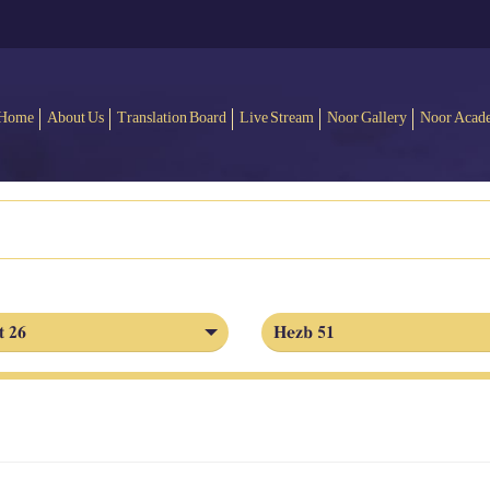
Home
About Us
Translation Board
Live Stream
Noor Gallery
Noor Acad
t 26
Hezb 51