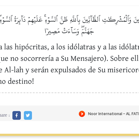
نَ وَٱلۡمُشۡرِكَٰتِ ٱلظَّآنِّينَ بِٱللَّهِ ظَنَّ ٱلسَّوۡءِۚ عَلَيۡهِمۡ دَآئِرَةُ ٱلسَّوۡءِ
جَهَنَّمَۖ وَسَآءَتۡ مَصِيرٗا
a las hipócritas, a los idólatras y a las idól
que no socorrería a Su Mensajero). Sobre el
de Al-lah y serán expulsados de Su misericor
mo destino!
are :