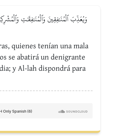
وَيُعَذِّبَ ٱلۡمُنَٰفِقِينَ وَٱلۡمُنَٰفِقَٰتِ وَٱلۡمُشۡرِكِي
atras, quienes tenían una mala
los se abatirá un denigrante
dia; y Al-lah dispondrá para