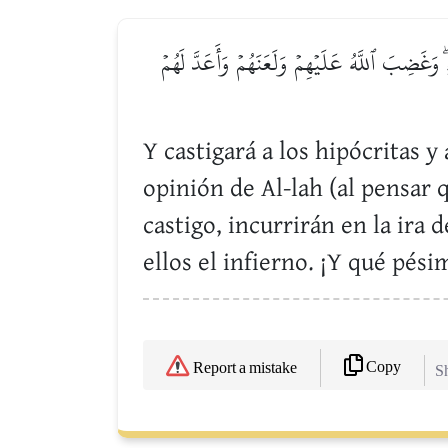
ۖ وَغَضِبَ ٱللَّهُ عَلَيۡهِمۡ وَلَعَنَهُمۡ وَأَعَدَّ لَهُمۡ
Y castigará a los hipócritas y 
opinión de Al-lah (al pensar 
castigo, incurrirán en la ira 
ellos el infierno. ¡Y qué pési
Copy
Report a mistake
Sh