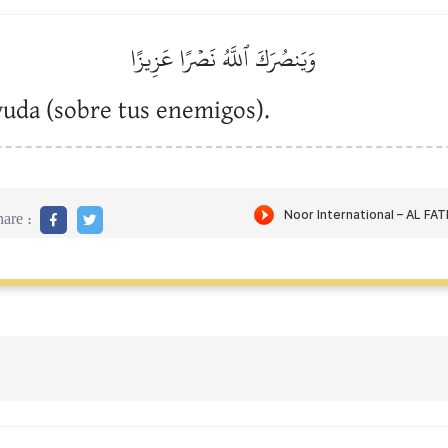
وَيَنصُرَكَ ٱللَّهُ نَصۡرًا عَزِيزًا
yuda (sobre tus enemigos).
are :