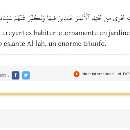
ٖ تَجۡرِي مِن تَحۡتِهَا ٱلۡأَنۡهَٰرُ خَٰلِدِينَ فِيهَا وَيُكَفِّرَ عَنۡهُمۡ سَيِّـَٔاتِه
as creyentes habiten eternamente en jardine
 es,ante Al-lah, un enorme triunfo.
are :