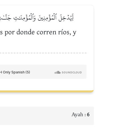
لِّيُدۡخِلَ ٱلۡمُؤۡمِنِينَ وَٱلۡمُؤۡمِنَٰتِ جَنَّـٰت
s por donde corren ríos, y
Ayah :
6