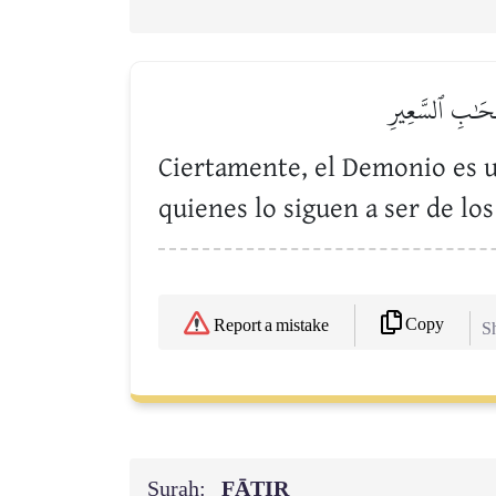
صۡحَٰبِ ٱلسَّعِيرِ
Ciertamente, el Demonio es u
quienes lo siguen a ser de lo
Copy
Report a mistake
Sh
Surah:
FĀTIR