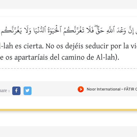
سُ إِنَّ وَعۡدَ ٱللَّهِ حَقّٞۖ فَلَا تَغُرَّنَّكُمُ ٱلۡحَيَوٰةُ ٱلدُّنۡيَا وَلَا يَغُرَّنَّكُم ب
-lah es cierta. No os dejéis seducir por la 
 os apartaríais del camino de Al-lah).
are :