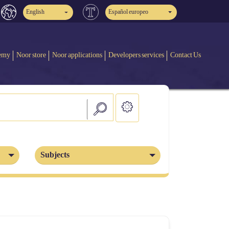
English
Español europeo
emy
Noor store
Noor applications
Developers services
Contact Us
Subjects