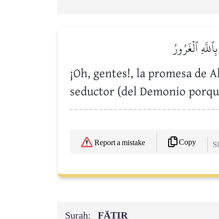
ِٱللَّهِ ٱلۡغَرُورُ
¡Oh, gentes!, la promesa de Al
seductor (del Demonio porque
Copy
Report a mistake
Sh
Surah:
FĀTIR