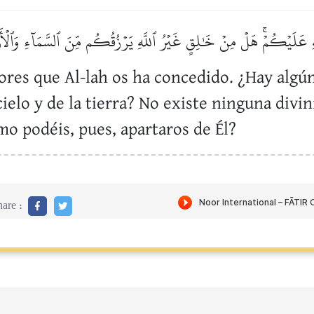
هِ عَلَيۡكُمۡۚ هَلۡ مِنۡ خَٰلِقٍ غَيۡرُ ٱللَّهِ يَرۡزُقُكُم مِّنَ ٱلسَّمَآءِ وَٱلۡأَرۡضِۚ 
vores que Al-lah os ha concedido. ¿Hay algú
ielo y de la tierra? No existe ninguna divi
mo podéis, pues, apartaros de Él?
are :