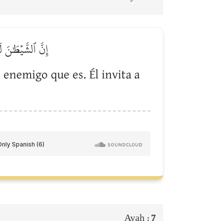
إِنَّ ٱلشَّيۡطَٰنَ 
enemigo que es. Él invita a
Ayah :
7