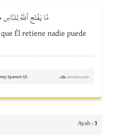
مَّا يَفۡتَحِ ٱللَّهُ لِلنَّاسِ
 que Él retiene nadie puede
Ayah :
3