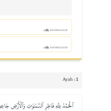
Ayah :
1
ٱلۡحَمۡدُ لِلَّهِ فَاطِرِ ٱلسَّمَٰوَٰتِ وَٱلۡأَرۡضِ جَاعِلِ ٱ