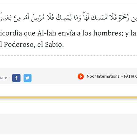
 مِن رَّحۡمَةٖ فَلَا مُمۡسِكَ لَهَاۖ وَمَا يُمۡسِكۡ فَلَا مُرۡسِلَ لَهُۥ مِنۢ بَعۡدِهِۦ
cordia que Al-lah envía a los hombres; y la
l Poderoso, el Sabio.
are :