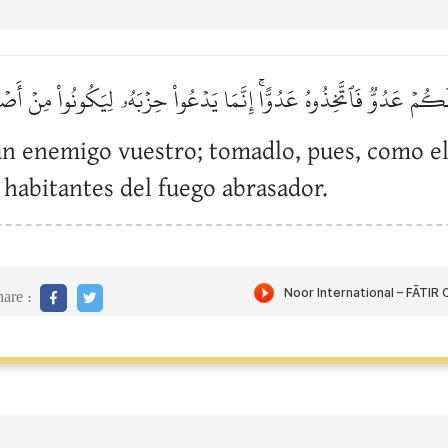
لَكُمۡ عَدُوّٞ فَٱتَّخِذُوهُ عَدُوًّاۚ إِنَّمَا يَدۡعُواْ حِزۡبَهُۥ لِيَكُونُواْ مِنۡ أَ
n enemigo vuestro; tomadlo, pues, como el 
s habitantes del fuego abrasador.
are :