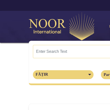
Par
FĀṬIR