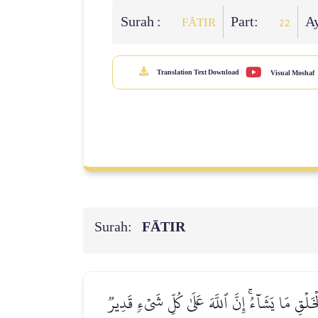
Surah :
Part:
A
FĀTIR
22
Translation Text Download
Visual Moshaf
Surah:
FĀTIR
لۡقِ مَا يَشَآءُۚ إِنَّ ٱللَّهَ عَلَىٰ كُلِّ شَيۡءٖ قَدِيرٞ