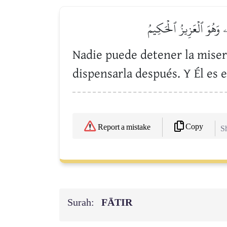
ۚ وَهُوَ ٱلۡعَزِيزُ ٱلۡحَكِيمُ
Nadie puede detener la miseri
dispensarla después. Y Él es e
Copy
Report a mistake
Sh
Surah:
FĀTIR