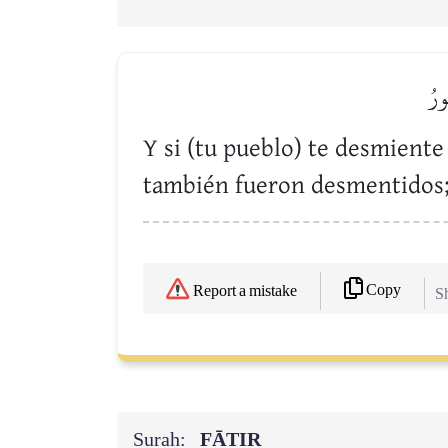
ورُ
Y si (tu pueblo) te desmient
también fueron desmentidos; y
Copy
Report a mistake
Sh
Surah:
FĀTIR