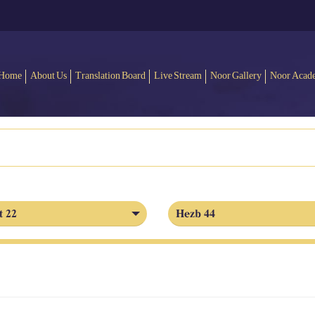
Home
About Us
Translation Board
Live Stream
Noor Gallery
Noor Acad
t 22
Hezb 44