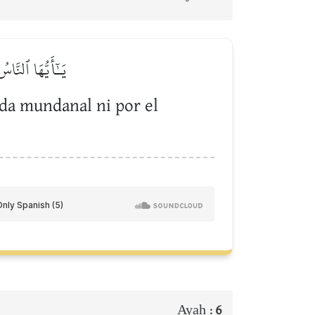
يَـٰٓأَيُّهَا ٱلنَّا
vida mundanal ni por el
Ayah :
6