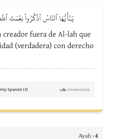
يَـٰٓأَيُّهَا ٱلنَّاسُ ٱذۡكُرُواْ نِعۡمَتَ ٱللَّ
n creador fuera de Al-lah que
nidad (verdadera) con derecho
Ayah :
4