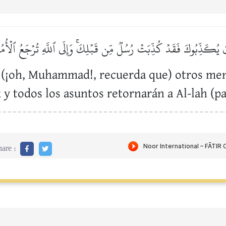
ن يُكَذِّبُوكَ فَقَدۡ كُذِّبَتۡ رُسُلٞ مِّن قَبۡلِكَۚ وَإِلَى ٱللَّهِ تُرۡجَعُ ٱلۡأُمُ
e (¡oh, Muhammad!, recuerda que) otros mens
 todos los asuntos retornarán a Al-lah (pa
are :