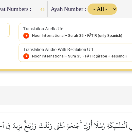
yat Numbers :
Ayah Number :
45
Translation Audio Url
Translation Audio With Recitation Url
لۡمَلَـٰٓئِكَةِ رُسُلًا أُوْلِيٓ أَجۡنِحَةٖ مَّثۡنَىٰ وَثُلَٰثَ وَرُبَٰعَۚ يَزِيدُ فِي ٱلۡخَ