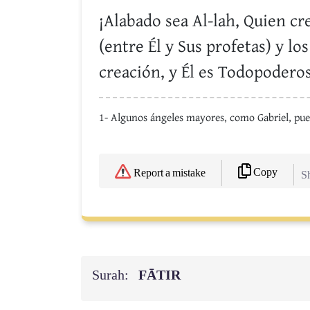
¡Alabado sea Al-lah, Quien cre
(entre Él y Sus profetas) y lo
creación, y Él es Todopodero
1- Algunos ángeles mayores, como Gabriel, pued
Copy
Report a mistake
Sh
Surah:
FĀTIR