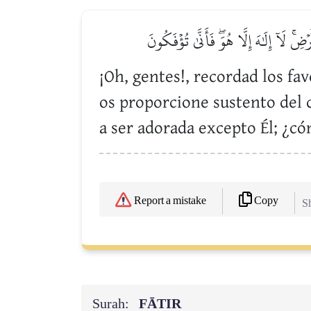
لَآ إِلَٰهَ إِلَّا هُوَۖ فَأَنَّىٰ تُؤۡفَكُونَ
¡Oh, gentes!, recordad los fa
os proporcione sustento del c
a ser adorada excepto Él; ¿có
Copy
Report a mistake
Sh
Surah:
FĀTIR