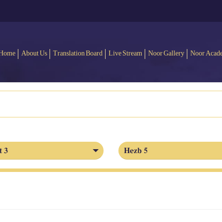
Home
About Us
Translation Board
Live Stream
Noor Gallery
Noor Acad
t 3
Hezb 5