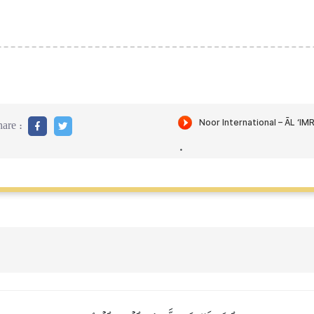
are :
.