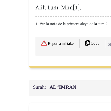
Alif. Lam. Mim[1].
1- Ver la nota de la primera aleya de la sura 2.
Copy
Report a mistake
Sh
Surah:
ĀL ‘IMRĀN