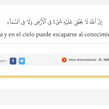
إِنَّ ٱللَّهَ لَا يَخۡفَىٰ عَلَيۡهِ شَيۡءٞ فِي ٱلۡأَرۡضِ وَلَا فِي ٱلسَّمَآءِ
ra y en el cielo puede escaparse al conocimi
are :