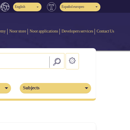
English
Español europeo
emy
Noor store
Noor applications
Developers services
Contact Us
Subjects