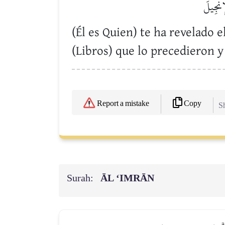
إِنجِيلَ
(Él es Quien) te ha revelado 
(Libros) que lo precedieron y
Copy
Report a mistake
Sh
Surah:
ĀL ‘IMRĀN