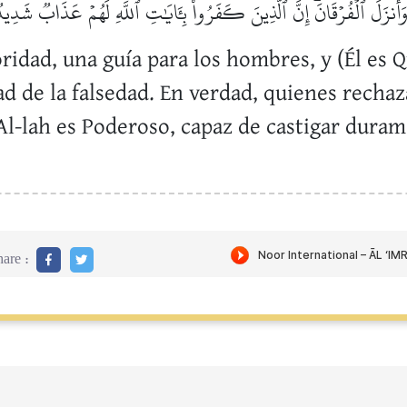
زَلَ ٱلۡفُرۡقَانَۗ إِنَّ ٱلَّذِينَ كَفَرُواْ بِـَٔايَٰتِ ٱللَّهِ لَهُمۡ عَذَابٞ شَدِيدٞۗ
oridad, una guía para los hombres, y (Él es 
ad de la falsedad. En verdad, quienes rechaz
Al-lah es Poderoso, capaz de castigar duram
are :