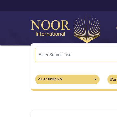
Par
ĀLI ‘IMRĀN