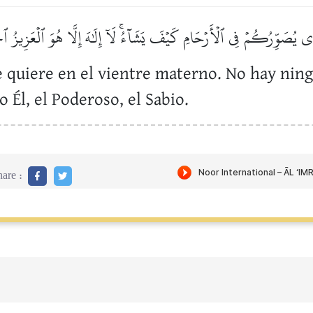
ِي يُصَوِّرُكُمۡ فِي ٱلۡأَرۡحَامِ كَيۡفَ يَشَآءُۚ لَآ إِلَٰهَ إِلَّا هُوَ ٱلۡعَزِيزُ ٱ
ue quiere en el vientre materno. No hay nin
 Él, el Poderoso, el Sabio.
are :