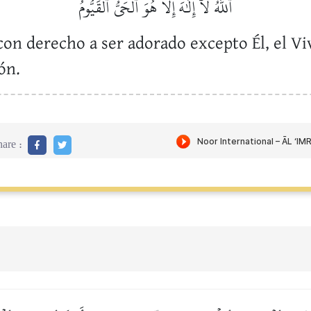
ٱللَّهُ لَآ إِلَٰهَ إِلَّا هُوَ ٱلۡحَيُّ ٱلۡقَيُّومُ
con derecho a ser adorado excepto Él, el V
ón.
are :