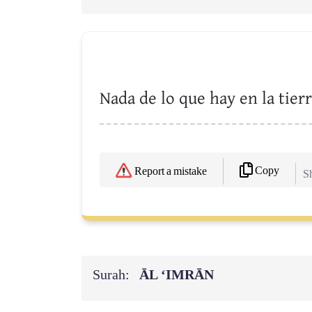
Nada de lo que hay en la tier
Copy
Report a mistake
Sh
Surah:
ĀL ‘IMRĀN