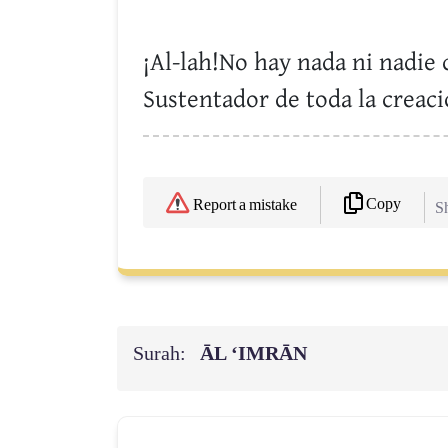
¡Al-lah!No hay nada ni nadie 
Sustentador de toda la creaci
Copy
Report a mistake
Sh
Surah:
ĀL ‘IMRĀN