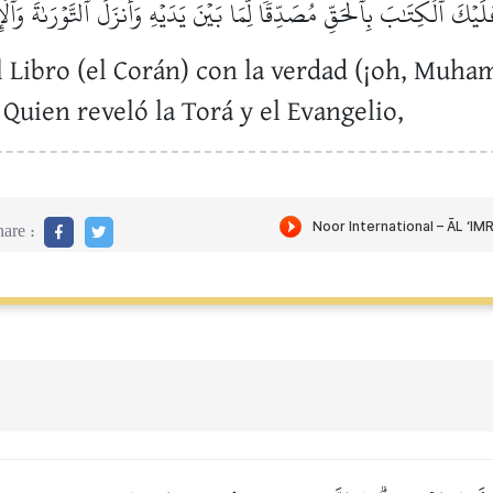
َلَيۡكَ ٱلۡكِتَٰبَ بِٱلۡحَقِّ مُصَدِّقٗا لِّمَا بَيۡنَ يَدَيۡهِ وَأَنزَلَ ٱلتَّوۡرَىٰةَ وَٱلۡ
el Libro (el Corán) con la verdad (¡oh, Mu
 Quien reveló la Torá y el Evangelio,
are :