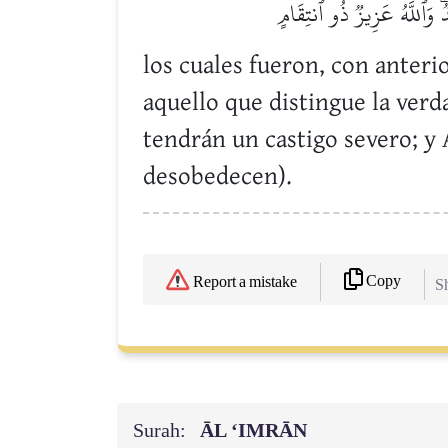
 وَٱللَّهُ عَزِيزٞ ذُو ٱنتِقَامٍ
los cuales fueron, con anteri
aquello que distingue la verd
tendrán un castigo severo; y 
desobedecen).
Copy
Report a mistake
Sh
Surah:
ĀL ‘IMRĀN