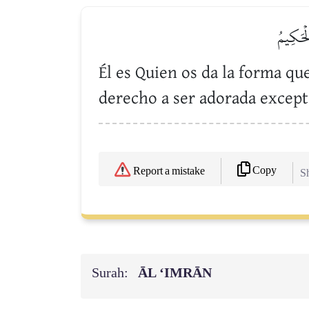
لۡحَكِيمُ
Él es Quien os da la forma q
derecho a ser adorada excepto
Copy
Report a mistake
Sh
Surah:
ĀL ‘IMRĀN