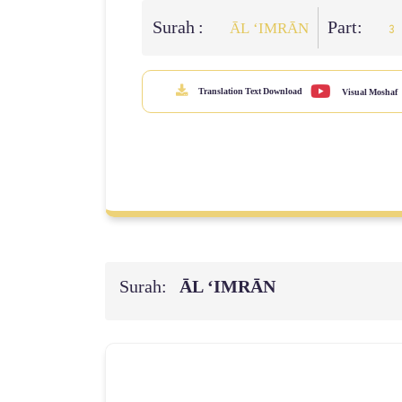
Surah :
Part:
ĀL ‘IMRĀN
3
Translation Text Download
Visual Moshaf
Surah:
ĀL ‘IMRĀN