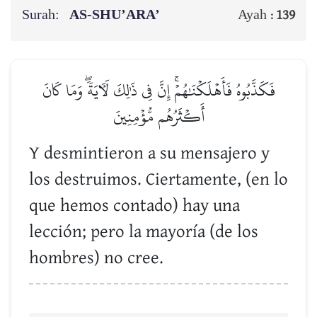
Surah:
AS-SHU’ARA’
Ayah :
139
فَكَذَّبُوهُ فَأَهۡلَكۡنَٰهُمۡۚ إِنَّ فِي ذَٰلِكَ لَأٓيَةٗۖ وَمَا كَانَ
أَكۡثَرُهُم مُّؤۡمِنِينَ
Y desmintieron a su mensajero y
los destruimos. Ciertamente, (en lo
que hemos contado) hay una
lección; pero la mayoría (de los
hombres) no cree.