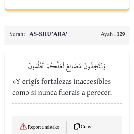
Surah:
AS-SHU’ARA’
Ayah :
129
وَتَتَّخِذُونَ مَصَانِعَ لَعَلَّكُمۡ تَخۡلُدُونَ
»Y erigís fortalezas inaccesibles
como si nunca fuerais a perecer.
Copy
Report a mistake