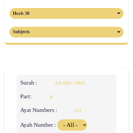
Hezb 38
Subjects
Surah :
AS-SHU’ARA’
Part:
19
Ayat Numbers :
227
Ayah Number :