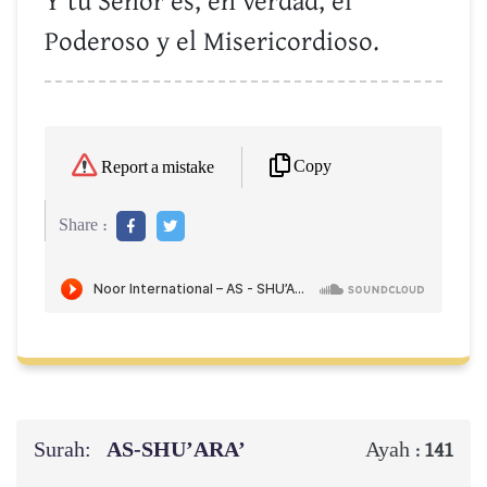
Y tu Señor es, en verdad, el
Poderoso y el Misericordioso.
Copy
Report a mistake
Share :
Surah:
AS-SHU’ARA’
Ayah :
141