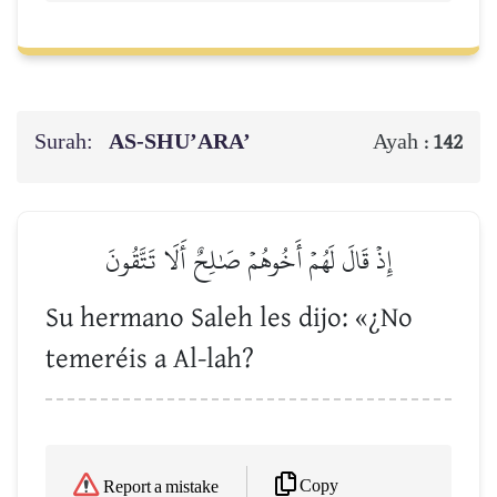
Surah:
AS-SHU’ARA’
Ayah :
142
إِذۡ قَالَ لَهُمۡ أَخُوهُمۡ صَٰلِحٌ أَلَا تَتَّقُونَ
Su hermano Saleh les dijo: «¿No
temeréis a Al-lah?
Copy
Report a mistake