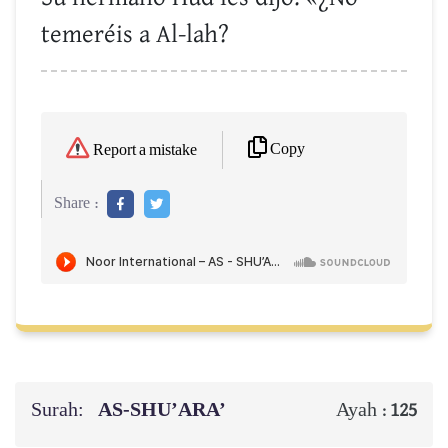
temeréis a Al-lah?
Copy
Report a mistake
Share :
Surah:
AS-SHU’ARA’
Ayah :
125