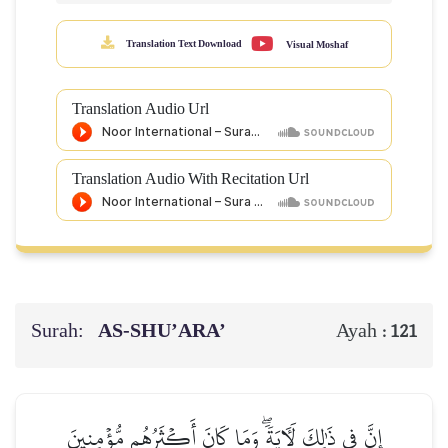
Translation Text Download
Visual Moshaf
Translation Audio Url
Translation Audio With Recitation Url
Surah:
AS-SHU’ARA’
Ayah :
121
إِنَّ فِي ذَٰلِكَ لَأٓيَةٗۖ وَمَا كَانَ أَكۡثَرُهُم مُّؤۡمِنِينَ