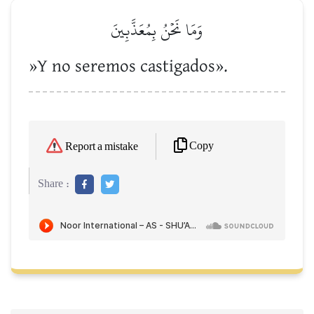
وَمَا نَحۡنُ بِمُعَذَّبِينَ
»Y no seremos castigados».
Copy
Report a mistake
Share :