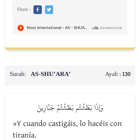
Share :
Surah:
AS-SHU’ARA’
Ayah :
130
وَإِذَا بَطَشۡتُم بَطَشۡتُمۡ جَبَّارِينَ
»Y cuando castigáis, lo hacéis con
tiranía.