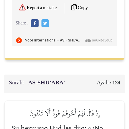
Copy
Report a mistake
Share :
Surah:
AS-SHU’ARA’
Ayah :
124
إِذۡ قَالَ لَهُمۡ أَخُوهُمۡ هُودٌ أَلَا تَتَّقُونَ
Su hermano Hud les dijo: «¿No