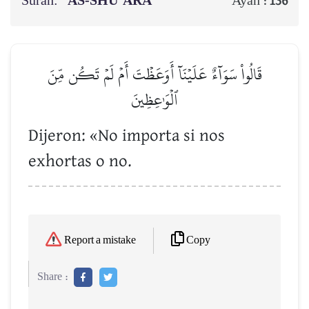
Surah:
AS-SHU’ARA’
Ayah :
136
قَالُواْ سَوَآءٌ عَلَيۡنَآ أَوَعَظۡتَ أَمۡ لَمۡ تَكُن مِّنَ
ٱلۡوَٰعِظِينَ
Dijeron: «No importa si nos
exhortas o no.
Copy
Report a mistake
Share :