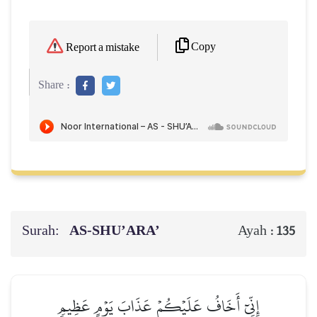
Copy
Report a mistake
Share :
Surah:
AS-SHU’ARA’
Ayah :
135
إِنِّيٓ أَخَافُ عَلَيۡكُمۡ عَذَابَ يَوۡمٍ عَظِيمٖ