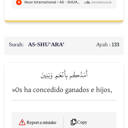
Surah:
AS-SHU’ARA’
Ayah :
133
أَمَدَّكُم بِأَنۡعَٰمٖ وَبَنِينَ
»Os ha concedido ganados e hijos,
Copy
Report a mistake