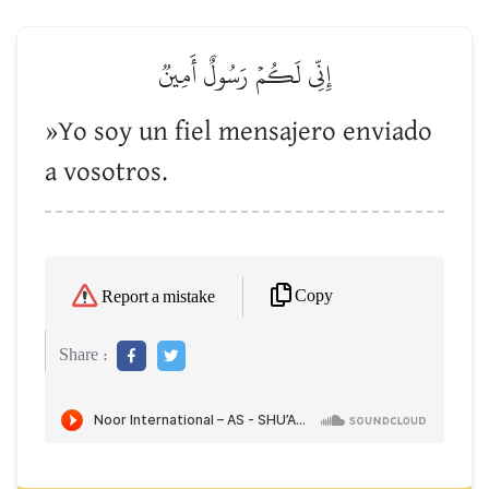
إِنِّي لَكُمۡ رَسُولٌ أَمِينٞ
»Yo soy un fiel mensajero enviado
a vosotros.
Copy
Report a mistake
Share :