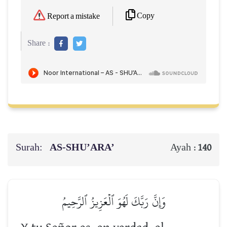
Copy
Report a mistake
Share :
Surah:
AS-SHU’ARA’
Ayah :
140
وَإِنَّ رَبَّكَ لَهُوَ ٱلۡعَزِيزُ ٱلرَّحِيمُ