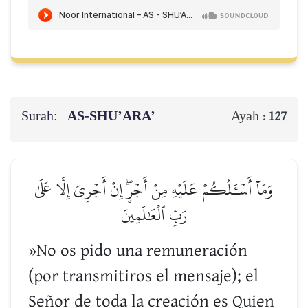
Surah:
AS-SHU’ARA’
Ayah :
127
وَمَآ أَسۡـَٔلُكُمۡ عَلَيۡهِ مِنۡ أَجۡرٍۖ إِنۡ أَجۡرِيَ إِلَّا عَلَىٰ
رَبِّ ٱلۡعَٰلَمِينَ
»No os pido una remuneración
(por transmitiros el mensaje); el
Señor de toda la creación es Quien