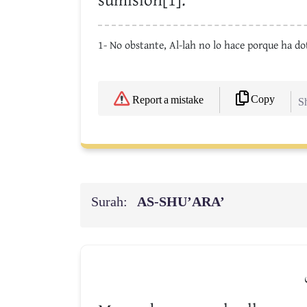
sumisión[1].
1- No obstante, Al-lah no lo hace porque ha do
Copy
Report a mistake
Sh
Surah:
AS-SHU’ARA’