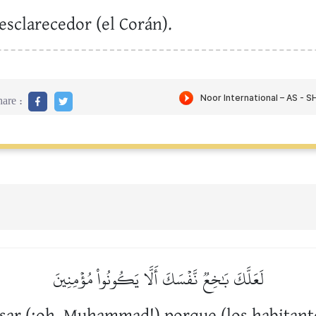
 esclarecedor (el Corán).
are :
لَعَلَّكَ بَٰخِعٞ نَّفۡسَكَ أَلَّا يَكُونُواْ مُؤۡمِنِينَ
sar (¡oh, Muhammad!) porque (los habitante