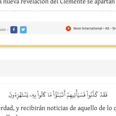
a nueva revelación del Clemente se apartan 
are :
فَقَدۡ كَذَّبُواْ فَسَيَأۡتِيهِمۡ أَنۢبَـٰٓؤُاْ مَا كَانُواْ بِهِۦ يَسۡتَهۡزِءُونَ
dad, y recibirán noticias de aquello de lo q