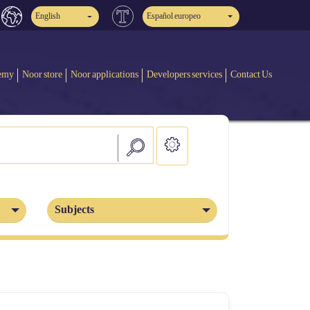
English
Español europeo
emy
Noor store
Noor applications
Developers services
Contact Us
Subjects