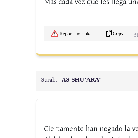
Mas cada vez que les llega un
Copy
Report a mistake
Sh
Surah:
AS-SHU’ARA’
Ciertamente han negado la ver