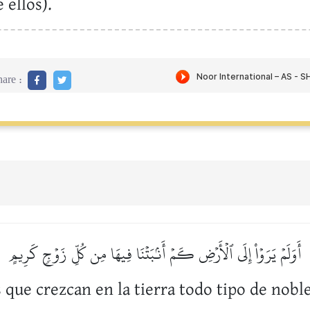
 ellos).
are :
أَوَلَمۡ يَرَوۡاْ إِلَى ٱلۡأَرۡضِ كَمۡ أَنۢبَتۡنَا فِيهَا مِن كُلِّ زَوۡجٖ كَرِيمٍ
ue crezcan en la tierra todo tipo de noble