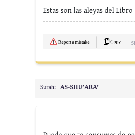
Estas son las aleyas del Libro
Copy
Report a mistake
Sh
Surah:
AS-SHU’ARA’
Puede que te consumas de pe