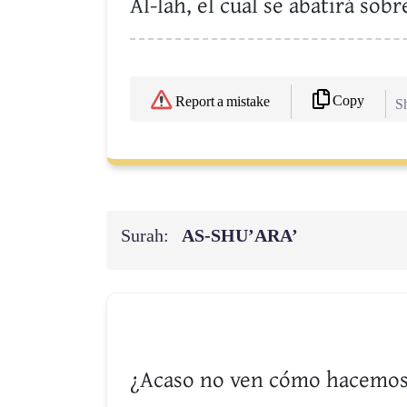
Al-lah, el cual se abatirá sobre
Copy
Report a mistake
Sh
Surah:
AS-SHU’ARA’
¿Acaso no ven cómo hacemos q