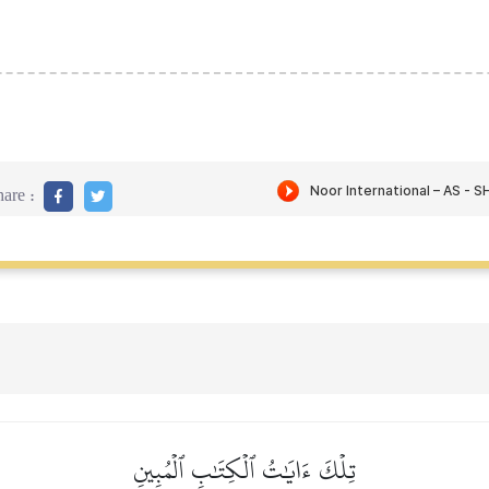
are :
تِلۡكَ ءَايَٰتُ ٱلۡكِتَٰبِ ٱلۡمُبِينِ