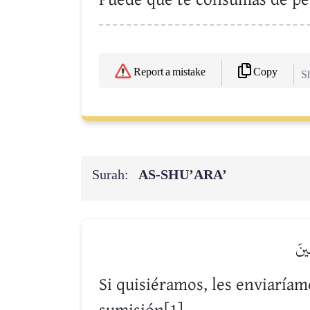
Copy
Report a mistake
Sh
Surah:
AS-SHU’ARA’
ِينَ
Si quisiéramos, les enviaríam