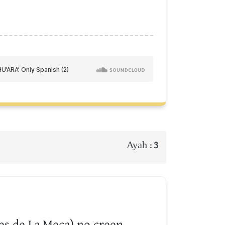
Ayah :
3
s de La Meca) no creen.