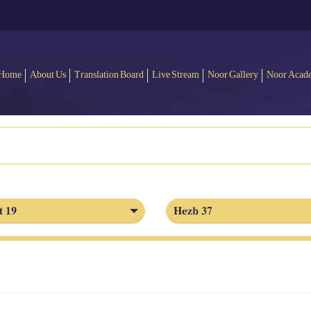
Home
About Us
Translation Board
Live Stream
Noor Gallery
Noor Acad
t 19
Hezb 37