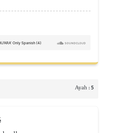
Ayah :
5
و