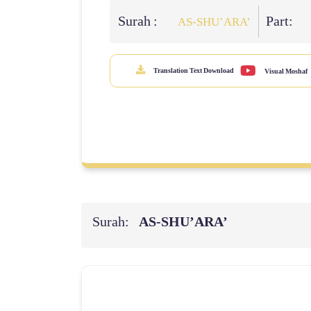
Surah :
Part:
AS-SHU’ARA’
Translation Text Download
Visual Moshaf
Surah:
AS-SHU’ARA’