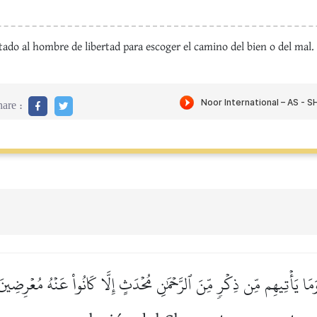
tado al hombre de libertad para escoger el camino del bien o del mal.
are :
َمَا يَأۡتِيهِم مِّن ذِكۡرٖ مِّنَ ٱلرَّحۡمَٰنِ مُحۡدَثٍ إِلَّا كَانُواْ عَنۡهُ مُعۡرِضِينَ