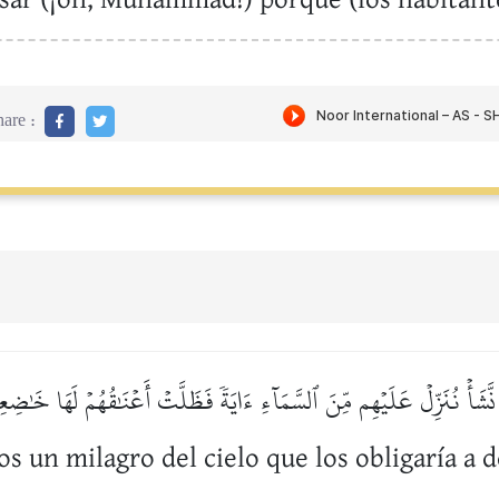
are :
َّشَأۡ نُنَزِّلۡ عَلَيۡهِم مِّنَ ٱلسَّمَآءِ ءَايَةٗ فَظَلَّتۡ أَعۡنَٰقُهُمۡ لَهَا خَٰضِع
os un milagro del cielo que los obligaría a 