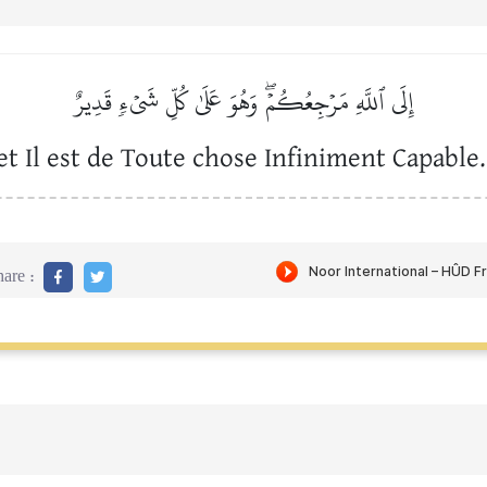
إِلَى ٱللَّهِ مَرۡجِعُكُمۡۖ وَهُوَ عَلَىٰ كُلِّ شَيۡءٖ قَدِيرٌ
et Il est de Toute chose Infiniment Capable.
are :