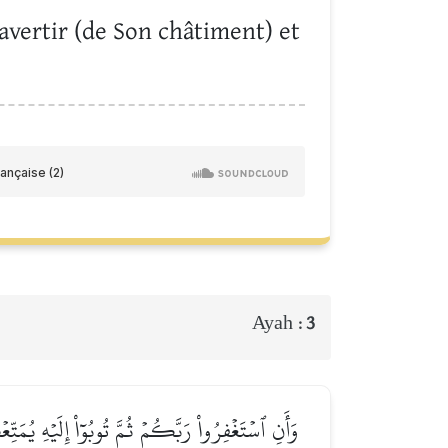
 avertir (de Son châtiment) et
Ayah :
3
وَأَنِ ٱسۡتَغۡفِرُواْ رَبَّكُمۡ ثُمَّ تُوبُوٓاْ إِلَيۡهِ يُ