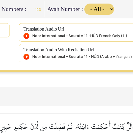
t Numbers :
Ayah Number :
123
Translation Audio Url
Translation Audio With Recitation Url
الٓرۚ كِتَٰبٌ أُحۡكِمَتۡ ءَايَٰتُهُۥ ثُمَّ فُصِّلَتۡ مِن لَّدُنۡ حَكِيمٍ خَبِيرٍ