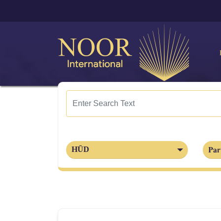
Par
HŪD