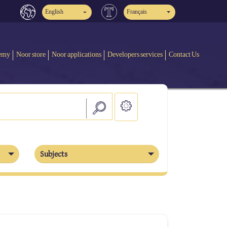
English
Français
emy
Noor store
Noor applications
Developers services
Contact Us
Subjects