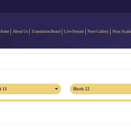
Home
About Us
Translation Board
Live Stream
Noor Gallery
Noor Acad
t 11
Hezb 22