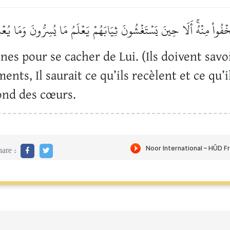
َخۡفُواْ مِنۡهُۚ أَلَا حِينَ يَسۡتَغۡشُونَ ثِيَابَهُمۡ يَعۡلَمُ مَا يُسِرُّونَ وَمَا يُعۡ
rines pour se cacher de Lui. (Ils doivent sa
nts, Il saurait ce qu’ils recèlent et ce qu’il
fond des cœurs.
are :