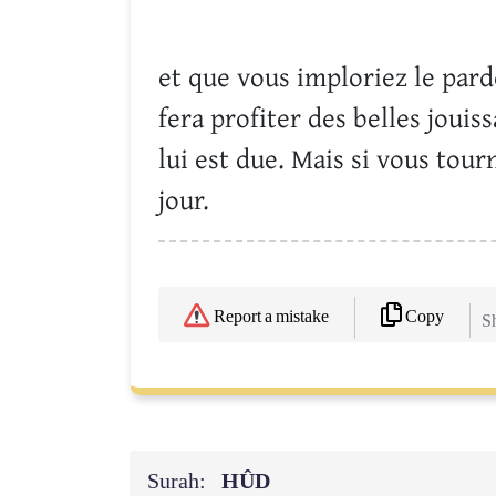
et que vous imploriez le pardo
fera profiter des belles jouis
lui est due. Mais si vous tour
jour.
Copy
Report a mistake
Sh
Surah:
HÛD