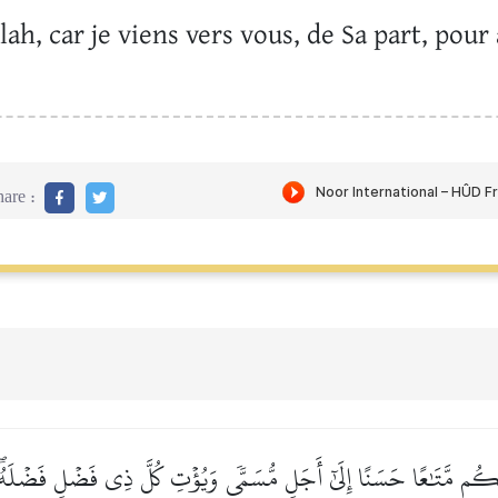
ah, car je viens vers vous, de Sa part, pour
are :
مَتِّعۡكُم مَّتَٰعًا حَسَنًا إِلَىٰٓ أَجَلٖ مُّسَمّٗى وَيُؤۡتِ كُلَّ ذِي فَضۡلٖ فَضۡلَه