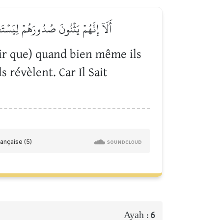
أَلَآ إِنَّهُمۡ يَثۡنُونَ صُدُورَهُمۡ لِيَسۡت
voir que) quand bien même ils
s révèlent. Car Il Sait
Ayah :
6