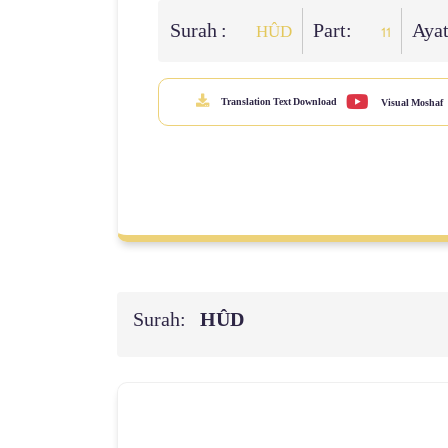
Surah :
Part:
Aya
HÛD
11
Translation Text Download
Visual Moshaf
Surah:
HÛD