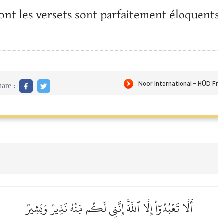
dont les versets sont parfaitement éloquents
are :
أَلَّا تَعۡبُدُوٓاْ إِلَّا ٱللَّهَۚ إِنَّنِي لَكُم مِّنۡهُ نَذِيرٞ وَبَشِيرٞ