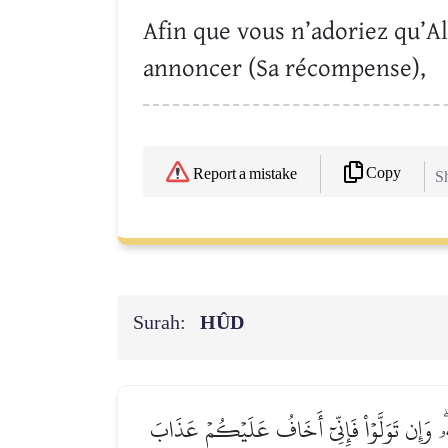
Afin que vous n’adoriez qu’All
annoncer (Sa récompense),
Copy
Report a mistake
Sh
Surah:
HÛD
ُۥۖ وَإِن تَوَلَّوۡاْ فَإِنِّيٓ أَخَافُ عَلَيۡكُمۡ عَذَابَ