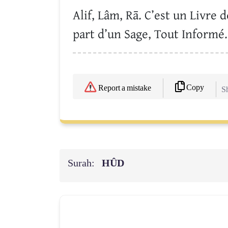
Alif, Lâm, Rā. C’est un Livre 
part d’un Sage, Tout Informé.
Copy
Report a mistake
Sh
Surah:
HÛD