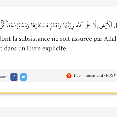
ٱلۡأَرۡضِ إِلَّا عَلَى ٱللَّهِ رِزۡقُهَا وَيَعۡلَمُ مُسۡتَقَرَّهَا وَمُسۡتَوۡدَعَهَاۚ كُلّ
dont la subsistance ne soit assurée par Allah
t dans un Livre explicite.
are :