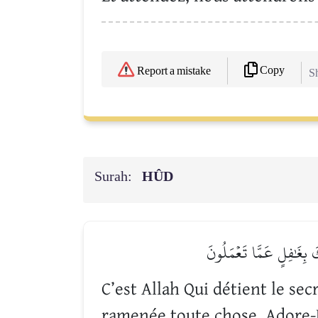
Copy
Report a mistake
Sh
Surah:
HÛD
ُكَ بِغَٰفِلٍ عَمَّا تَعۡمَلُونَ
C’est Allah Qui détient le sec
ramenée toute chose. Adore-Le