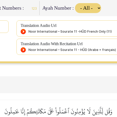
t Numbers :
Ayah Number :
123
Translation Audio Url
Translation Audio With Recitation Url
وَقُل لِّلَّذِينَ لَا يُؤۡمِنُونَ ٱعۡمَلُواْ عَلَىٰ مَكَانَتِكُمۡ إِنَّا عَٰمِلُونَ