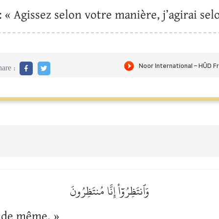
: « Agissez selon votre manière, j’agirai se
are :
وَٱنتَظِرُوٓاْ إِنَّا مُنتَظِرُونَ
s de même. »