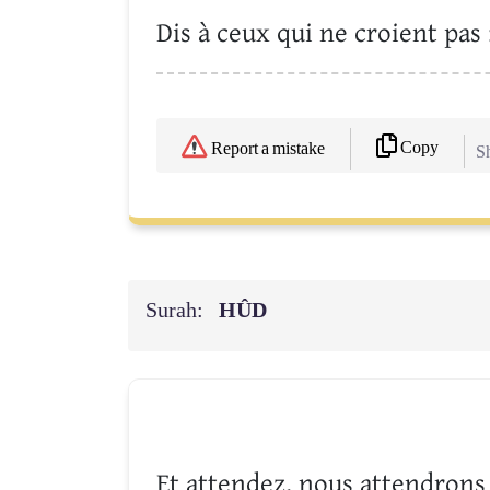
Dis à ceux qui ne croient pas 
Copy
Report a mistake
Sh
Surah:
HÛD
Et attendez, nous attendron