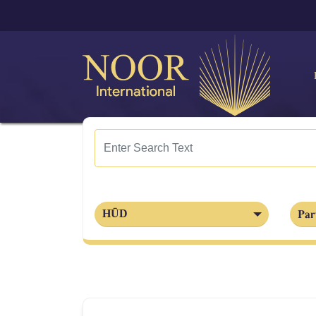
Par
HŪD