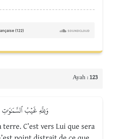
Ayah :
123
وَلِلَّهِ غَيۡبُ ٱلسَّمَٰوَٰتِ وَ
 terre. C’est vers Lui que sera
est point distrait de ce que