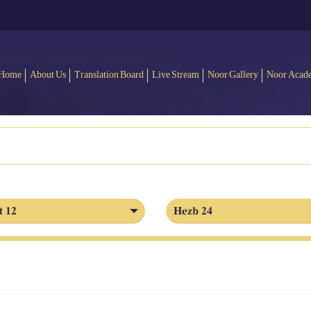
Home
About Us
Translation Board
Live Stream
Noor Gallery
Noor Acad
t 12
Hezb 24