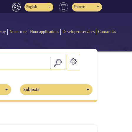
English
Français
emy
Noor store
Noor applications
Developers services
Contact Us
Subjects