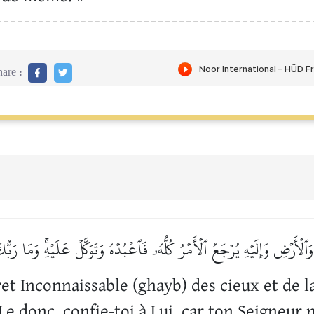
are :
ٱلۡأَرۡضِ وَإِلَيۡهِ يُرۡجَعُ ٱلۡأَمۡرُ كُلُّهُۥ فَٱعۡبُدۡهُ وَتَوَكَّلۡ عَلَيۡهِۚ وَمَا رَبّ
ret Inconnaissable (ghayb) des cieux et de la
 donc, confie-toi à Lui, car ton Seigneur n’