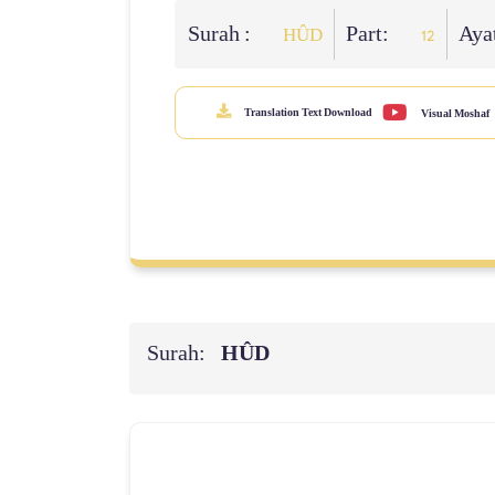
Surah :
Part:
Aya
HÛD
12
Translation Text Download
Visual Moshaf
Surah:
HÛD