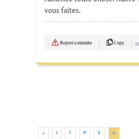
vous faites.
Copy
Report a mistake
Sh
«
1
2
3
4
5