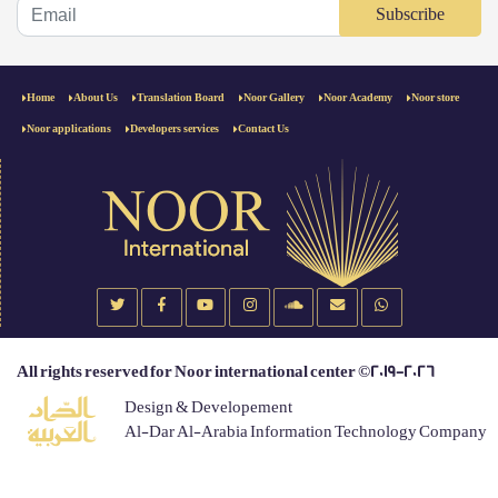
Subscribe
Home
About Us
Translation Board
Noor Gallery
Noor Academy
Noor store
Noor applications
Developers services
Contact Us
All rights reserved for Noor international center ©2019-2026
Design & Developement
Al-Dar Al-Arabia Information Technology Company