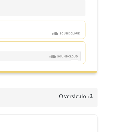
2
O versículo :