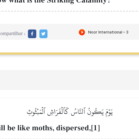
 what is the Striking Calamity?
ompartilhar :
يَوۡمَ يَكُونُ ٱلنَّاسُ كَٱلۡفَرَاشِ ٱلۡمَبۡثُوثِ
ll be like moths, dispersed,[1]