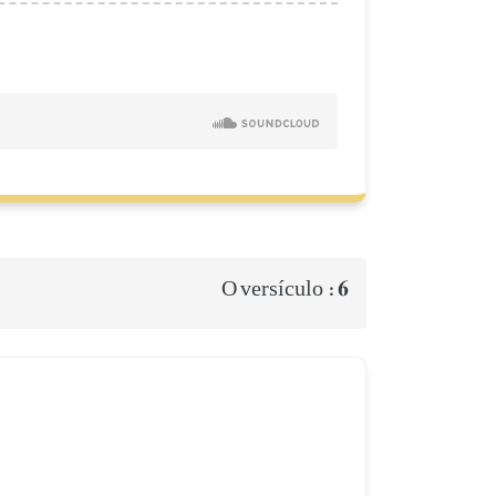
6
O versículo :