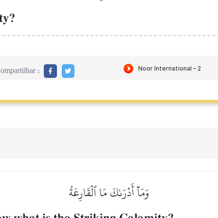
ty?
ompartilhar :
وَمَآ أَدۡرَىٰكَ مَا ٱلۡقَارِعَةُ