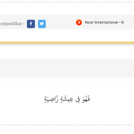
ompartilhar :
فَهُوَ فِي عِيشَةٖ رَّاضِيَةٖ