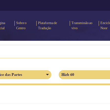
gina
Sobre o
Plataforma de
Transmissão ao
Encicl
cial
Centro
Tradução
vivo
Noor
ice das Partes
Hizb 60