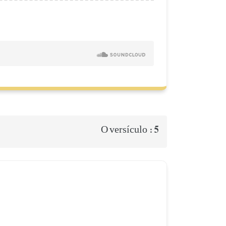
5
O versículo :