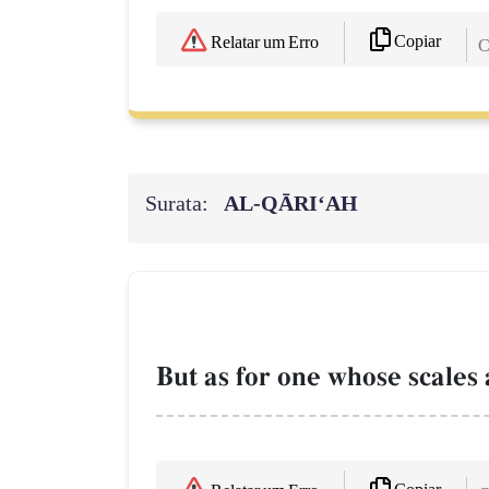
Copiar
Relatar um Erro
C
Surata:
AL‑QĀRI‘AH
But as for one whose scales a