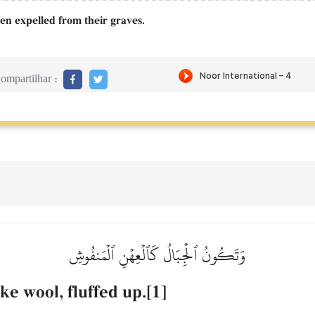
een expelled from their graves.
ompartilhar :
وَتَكُونُ ٱلۡجِبَالُ كَٱلۡعِهۡنِ ٱلۡمَنفُوشِ
ke wool, fluffed up.[1]