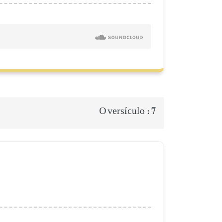
7
O versículo :