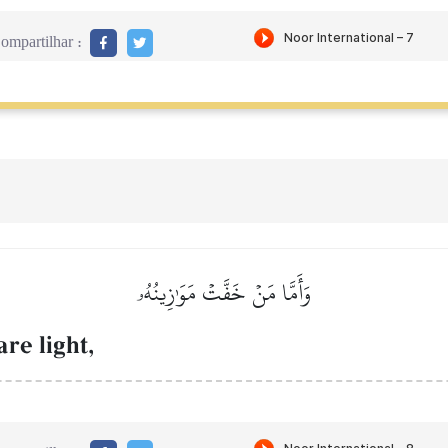
ompartilhar :
وَأَمَّا مَنۡ خَفَّتۡ مَوَٰزِينُهُۥ
re light,