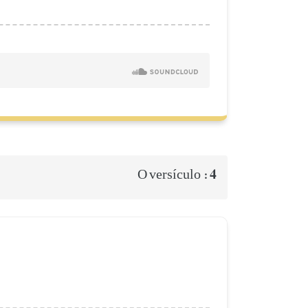
4
O versículo :