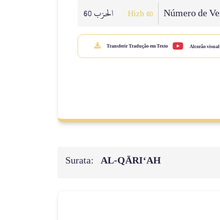
الحزب 60
Número de Ver
Hizb 60
Transferir Tradução em Texto
Alcorão visual
Surata:
AL‑QĀRI‘AH