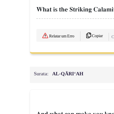
What is the Striking Calami
Copiar
Relatar um Erro
C
Surata:
AL‑QĀRI‘AH