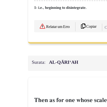
1- i.e., beginning to disintegrate.
Copiar
Relatar um Erro
C
Surata:
AL‑QĀRI‘AH
Then as for one whose scale