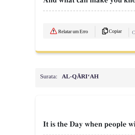
And what can make you know
Copiar
Relatar um Erro
C
Surata:
AL‑QĀRI‘AH
It is the Day when people wi