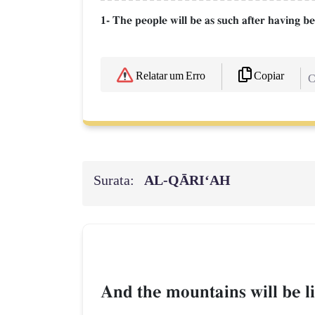
1- The people will be as such after having b
Copiar
Relatar um Erro
C
Surata:
AL‑QĀRI‘AH
And the mountains will be li