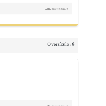
8
O versículo :