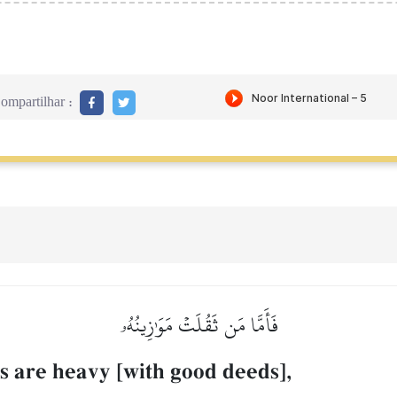
ompartilhar :
فَأَمَّا مَن ثَقُلَتۡ مَوَٰزِينُهُۥ
s are heavy [with good deeds],