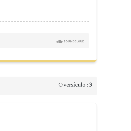
3
O versículo :