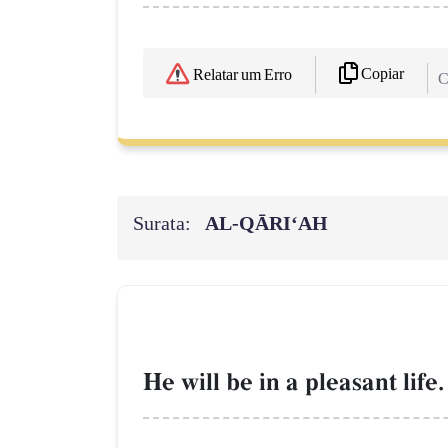
Copiar
Relatar um Erro
C
Surata:
AL‑QĀRI‘AH
He will be in a pleasant life.