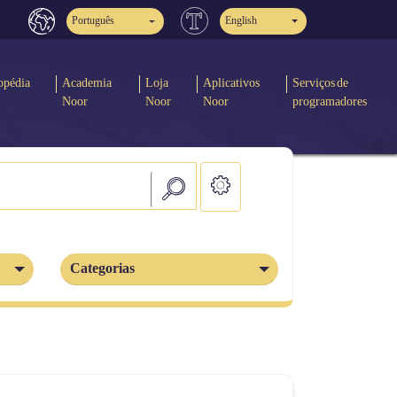
Português
English
opédia
Academia
Loja
Aplicativos
Serviços de
Noor
Noor
Noor
programadores
Categorias