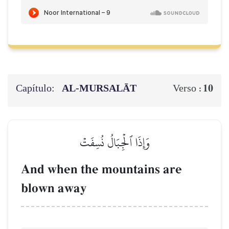
Capítulo:
AL‑MURSALĀT
10
Verso :
وَإِذَا ٱلۡجِبَالُ نُسِفَتۡ
And when the mountains are
blown away