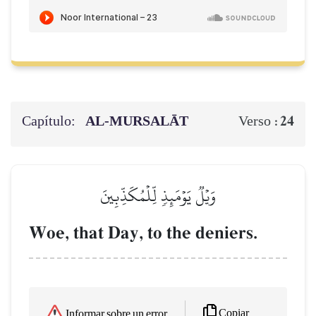
Capítulo:
AL‑MURSALĀT
24
Verso :
وَيۡلٞ يَوۡمَئِذٖ لِّلۡمُكَذِّبِينَ
Woe, that Day, to the deniers.
Copiar
Informar sobre un error