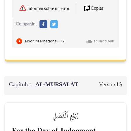
Copiar
Informar sobre un error
Compartir :
Capítulo:
AL‑MURSALĀT
13
Verso :
لِيَوۡمِ ٱلۡفَصۡلِ
For the Day of Judgement.