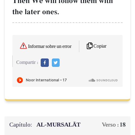
Then We will follow them with
the later ones.
Copiar
Informar sobre un error
Compartir :
Capítulo:
AL‑MURSALĀT
18
Verso :