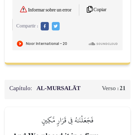
Copiar
Informar sobre un error
Compartir :
Capítulo:
AL‑MURSALĀT
21
Verso :
فَجَعَلۡنَٰهُ فِي قَرَارٖ مَّكِينٍ