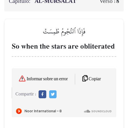
Capítulo:
AL‑MURSALĀT
8
Verso :
فَإِذَا ٱلنُّجُومُ طُمِسَتۡ
So when the stars are obliterated
Copiar
Informar sobre un error
Compartir :