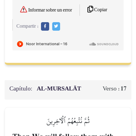
Copiar
Informar sobre un error
Compartir :
Capítulo:
AL‑MURSALĀT
17
Verso :
ثُمَّ نُتۡبِعُهُمُ ٱلۡأٓخِرِينَ