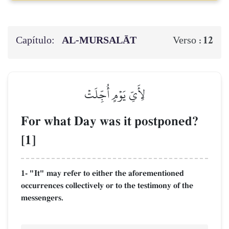
Capítulo:
AL‑MURSALĀT
12
Verso :
لِأَيِّ يَوۡمٍ أُجِّلَتۡ
For what Day was it postponed?
[1]
1- "It" may refer to either the aforementioned
occurrences collectively or to the testimony of the
messengers.