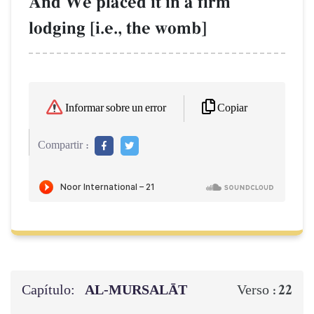
And We placed it in a firm
lodging [i.e., the womb]
Copiar
Informar sobre un error
Compartir :
Capítulo:
AL‑MURSALĀT
22
Verso :