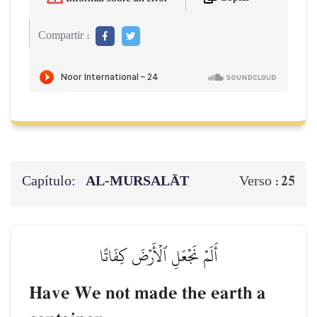
Compartir :
Capítulo:
AL‑MURSALĀT
25
Verso :
أَلَمۡ نَجۡعَلِ ٱلۡأَرۡضَ كِفَاتًا
Have We not made the earth a