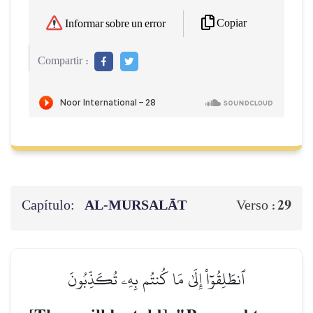
Copiar
Informar sobre un error
Compartir :
Capítulo:
AL‑MURSALĀT
29
Verso :
ٱنطَلِقُوٓاْ إِلَىٰ مَا كُنتُم بِهِۦ تُكَذِّبُونَ