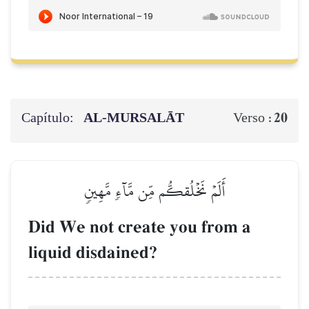
Capítulo:
AL‑MURSALĀT
20
Verso :
أَلَمۡ نَخۡلُقكُّم مِّن مَّآءٖ مَّهِينٖ
Did We not create you from a
liquid disdained?