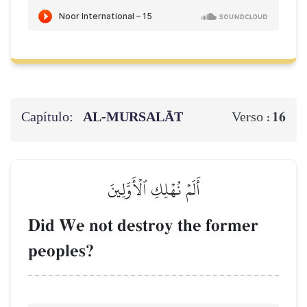
Capítulo:
AL‑MURSALĀT
16
Verso :
أَلَمۡ نُهۡلِكِ ٱلۡأَوَّلِينَ
Did We not destroy the former
peoples?