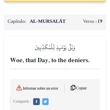
Capítulo:
AL‑MURSALĀT
19
Verso :
وَيۡلٞ يَوۡمَئِذٖ لِّلۡمُكَذِّبِينَ
Woe, that Day, to the deniers.
Copiar
Informar sobre un error
Compartir :