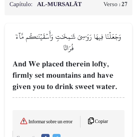
Capítulo:
AL‑MURSALĀT
27
Verso :
وَجَعَلۡنَا فِيهَا رَوَٰسِيَ شَٰمِخَٰتٖ وَأَسۡقَيۡنَٰكُم مَّآءٗ
فُرَاتٗا
And We placed therein lofty,
firmly set mountains and have
given you to drink sweet water.
Copiar
Informar sobre un error