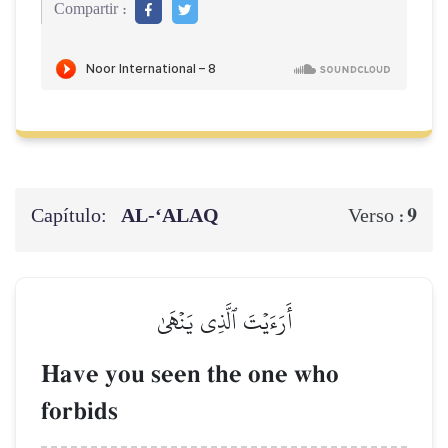
Compartir :
Capítulo:
AL‑‘ALAQ
9
Verso :
أَرَءَيۡتَ ٱلَّذِي يَنۡهَىٰ
Have you seen the one who
forbids