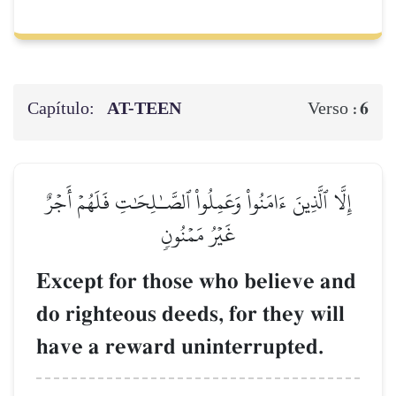
Capítulo:
AT-TEEN
6
Verso :
إِلَّا ٱلَّذِينَ ءَامَنُواْ وَعَمِلُواْ ٱلصَّـٰلِحَٰتِ فَلَهُمۡ أَجۡرٌ
غَيۡرُ مَمۡنُونٖ
Except for those who believe and
do righteous deeds, for they will
have a reward uninterrupted.