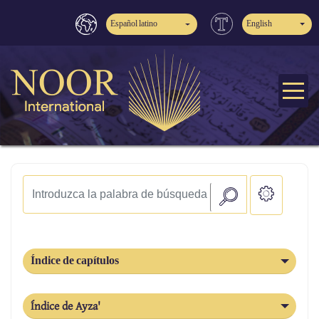
Español latino
English
Índice de capítulos
Índice de Ayza'