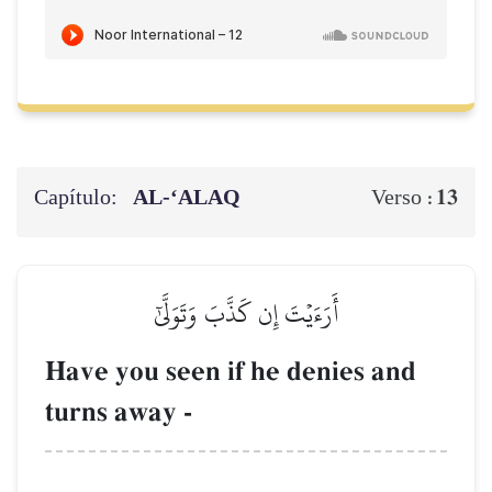
Capítulo:
AL‑‘ALAQ
13
Verso :
أَرَءَيۡتَ إِن كَذَّبَ وَتَوَلَّىٰٓ
Have you seen if he denies and
turns away -