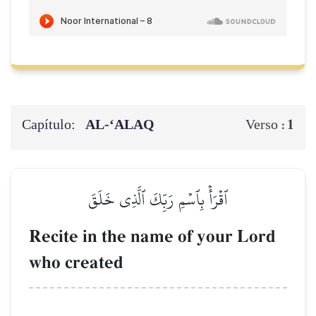
Capítulo:
AL‑‘ALAQ
1
Verso :
ٱقۡرَأۡ بِٱسۡمِ رَبِّكَ ٱلَّذِي خَلَقَ
Recite in the name of your Lord
who created