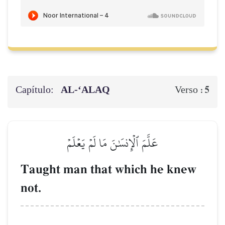
Capítulo:
AL‑‘ALAQ
5
Verso :
عَلَّمَ ٱلۡإِنسَٰنَ مَا لَمۡ يَعۡلَمۡ
Taught man that which he knew
not.