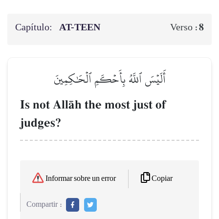
Capítulo:
AT-TEEN
8
Verso :
أَلَيۡسَ ٱللَّهُ بِأَحۡكَمِ ٱلۡحَٰكِمِينَ
Is not AllŒh the most just of
judges?
Copiar
Informar sobre un error
Compartir :