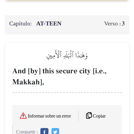
Capítulo:
AT-TEEN
3
Verso :
وَهَٰذَا ٱلۡبَلَدِ ٱلۡأَمِينِ
And [by] this secure city [i.e.,
Makkah],
Copiar
Informar sobre un error
Compartir :