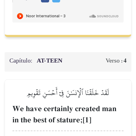
Capítulo:
AT-TEEN
4
Verso :
لَقَدۡ خَلَقۡنَا ٱلۡإِنسَٰنَ فِيٓ أَحۡسَنِ تَقۡوِيمٖ
We have certainly created man
in the best of stature;[1]