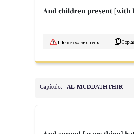
And children present [with 
Copia
Informar sobre un error
Capítulo:
AL‑MUDDATHTHIR