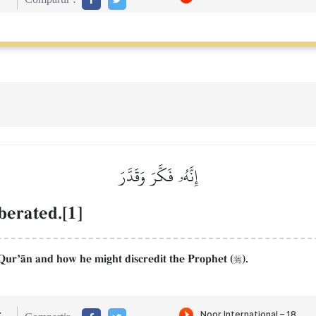
إِنَّهُۥ فَكَّرَ وَقَدَّرَ
berated.[1]
QurÕŒn and how he might discredit the Prophet (
).

r