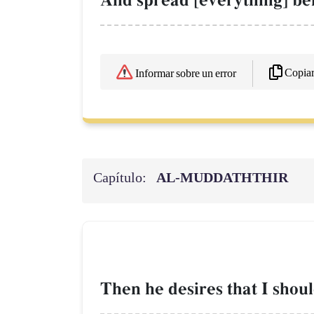
And spread [everything] befo
Copia
Informar sobre un error
Capítulo:
AL‑MUDDATHTHIR
Then he desires that I shou