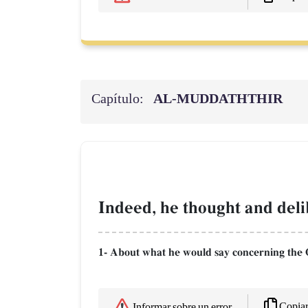
Capítulo:
AL‑MUDDATHTHIR
Indeed, he thought and deli
1- About what he would say concerning the 
Copia
Informar sobre un error