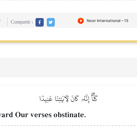
r
Compartir :
كَلَّآۖ إِنَّهُۥ كَانَ لِأٓيَٰتِنَا عَنِيدٗا
ard Our verses obstinate.