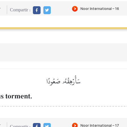
r
Compartir :
سَأُرۡهِقُهُۥ صَعُودًا
us torment.
r
Compartir :