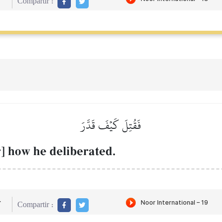
Compartir :
فَقُتِلَ كَيۡفَ قَدَّرَ
] how he deliberated.
r
Compartir :