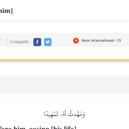
him]
r
Compartir :
وَمَهَّدتُّ لَهُۥ تَمۡهِيدٗا