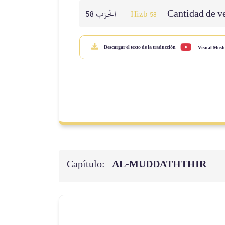
الحزب 58
Cantidad de v
Hizb 58
Descargar el texto de la traducción
Visual Mosh
Capítulo:
AL‑MUDDATHTHIR