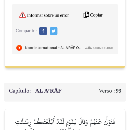
Copiar
Informar sobre un error
Compartir :
Capítulo:
AL A’RĀF
Verso :
93
فَتَوَلَّىٰ عَنۡهُمۡ وَقَالَ يَٰقَوۡمِ لَقَدۡ أَبۡلَغۡتُكُمۡ رِسَٰلَٰتِ