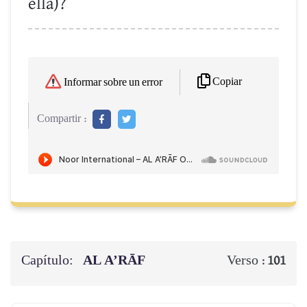
ella)?
Copiar
Informar sobre un error
Compartir :
Capítulo:
AL A’RĀF
Verso :
101