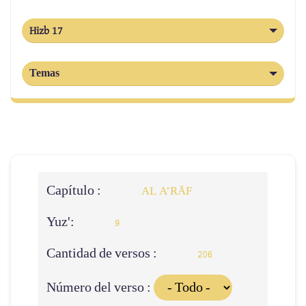
Hizb 17
Temas
Capítulo :
AL A’RĀF
Yuz':
9
Cantidad de versos :
206
Número del verso :