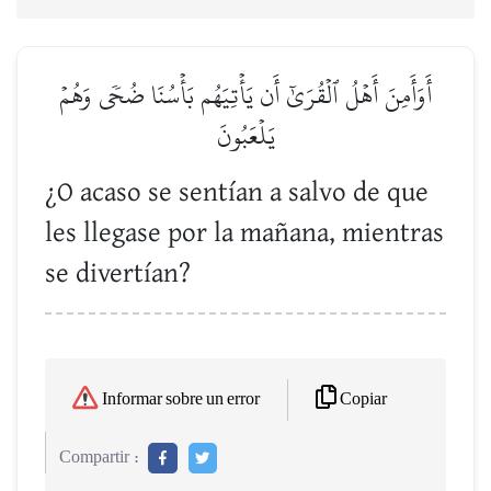
أَوَأَمِنَ أَهۡلُ ٱلۡقُرَىٰٓ أَن يَأۡتِيَهُم بَأۡسُنَا ضُحٗى وَهُمۡ
يَلۡعَبُونَ
¿O acaso se sentían a salvo de que
les llegase por la mañana, mientras
se divertían?
Copiar
Informar sobre un error
Compartir :