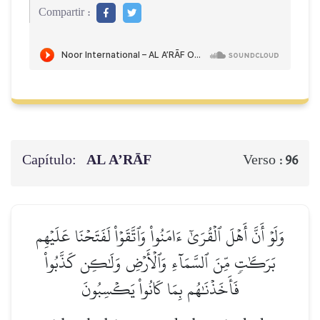
Compartir :
Capítulo:
AL A’RĀF
Verso :
96
وَلَوۡ أَنَّ أَهۡلَ ٱلۡقُرَىٰٓ ءَامَنُواْ وَٱتَّقَوۡاْ لَفَتَحۡنَا عَلَيۡهِم
بَرَكَٰتٖ مِّنَ ٱلسَّمَآءِ وَٱلۡأَرۡضِ وَلَٰكِن كَذَّبُواْ
فَأَخَذۡنَٰهُم بِمَا كَانُواْ يَكۡسِبُونَ