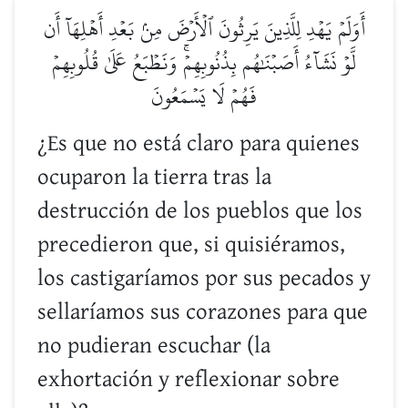
أَوَلَمۡ يَهۡدِ لِلَّذِينَ يَرِثُونَ ٱلۡأَرۡضَ مِنۢ بَعۡدِ أَهۡلِهَآ أَن
لَّوۡ نَشَآءُ أَصَبۡنَٰهُم بِذُنُوبِهِمۡۚ وَنَطۡبَعُ عَلَىٰ قُلُوبِهِمۡ
فَهُمۡ لَا يَسۡمَعُونَ
¿Es que no está claro para quienes
ocuparon la tierra tras la
destrucción de los pueblos que los
precedieron que, si quisiéramos,
los castigaríamos por sus pecados y
sellaríamos sus corazones para que
no pudieran escuchar (la
exhortación y reflexionar sobre