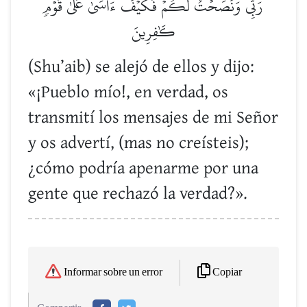
رَبِّي وَنَصَحۡتُ لَكُمۡۖ فَكَيۡفَ ءَاسَىٰ عَلَىٰ قَوۡمٖ
كَٰفِرِينَ
(Shu’aib) se alejó de ellos y dijo:
«¡Pueblo mío!, en verdad, os
transmití los mensajes de mi Señor
y os advertí, (mas no creísteis);
¿cómo podría apenarme por una
gente que rechazó la verdad?».
Copiar
Informar sobre un error