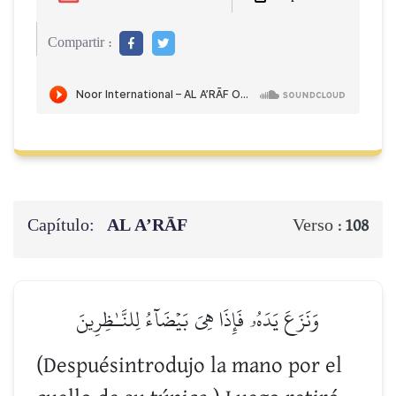
Compartir :
Capítulo:
AL A’RĀF
Verso :
108
وَنَزَعَ يَدَهُۥ فَإِذَا هِيَ بَيۡضَآءُ لِلنَّـٰظِرِينَ
(Despuésintrodujo la mano por el