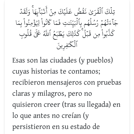
تِلۡكَ ٱلۡقُرَىٰ نَقُصُّ عَلَيۡكَ مِنۡ أَنۢبَآئِهَاۚ وَلَقَدۡ
جَآءَتۡهُمۡ رُسُلُهُم بِٱلۡبَيِّنَٰتِ فَمَا كَانُواْ لِيُؤۡمِنُواْ بِمَا
كَذَّبُواْ مِن قَبۡلُۚ كَذَٰلِكَ يَطۡبَعُ ٱللَّهُ عَلَىٰ قُلُوبِ
ٱلۡكَٰفِرِينَ
Esas son las ciudades (y pueblos)
cuyas historias te contamos;
recibieron mensajeros con pruebas
claras y milagros, pero no
quisieron creer (tras su llegada) en
lo que antes no creían (y
persistieron en su estado de