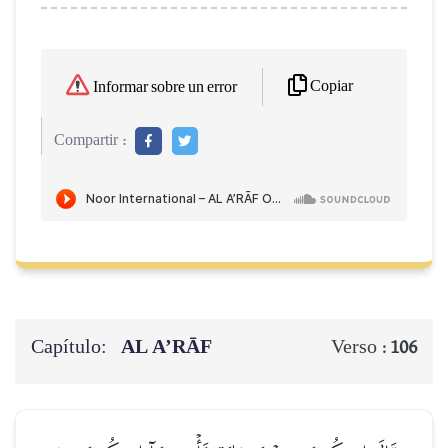
Copiar
Informar sobre un error
Compartir :
Capítulo:
AL A’RĀF
Verso :
106