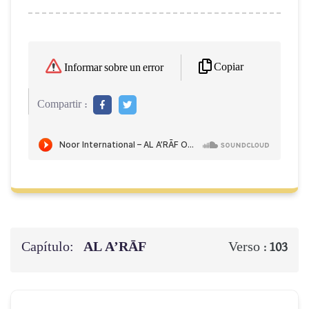
Copiar
Informar sobre un error
Compartir :
Capítulo:
AL A’RĀF
Verso :
103