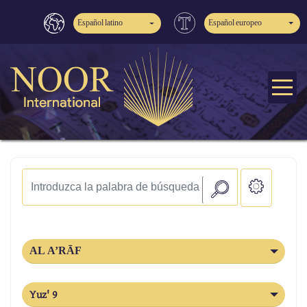
Español latino
Español europeo
AL A’RĀF
Yuz' 9