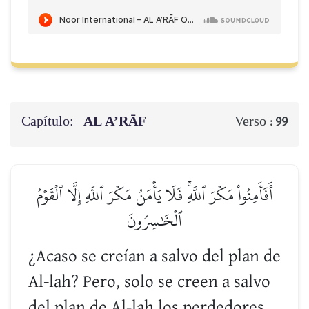
Capítulo:
AL A’RĀF
Verso :
99
أَفَأَمِنُواْ مَكۡرَ ٱللَّهِۚ فَلَا يَأۡمَنُ مَكۡرَ ٱللَّهِ إِلَّا ٱلۡقَوۡمُ
ٱلۡخَٰسِرُونَ
¿Acaso se creían a salvo del plan de
Al-lah? Pero, solo se creen a salvo
del plan de Al-lah los perdedores.