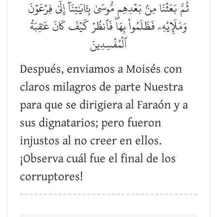
ثُمَّ بَعَثۡنَا مِنۢ بَعۡدِهِم مُّوسَىٰ بِـَٔايَٰتِنَآ إِلَىٰ فِرۡعَوۡنَ
وَمَلَإِيْهِۦ فَظَلَمُواْ بِهَاۖ فَٱنظُرۡ كَيۡفَ كَانَ عَٰقِبَةُ
ٱلۡمُفۡسِدِينَ
Después, enviamos a Moisés con
claros milagros de parte Nuestra
para que se dirigiera al Faraón y a
sus dignatarios; pero fueron
injustos al no creer en ellos.
¡Observa cuál fue el final de los
corruptores!