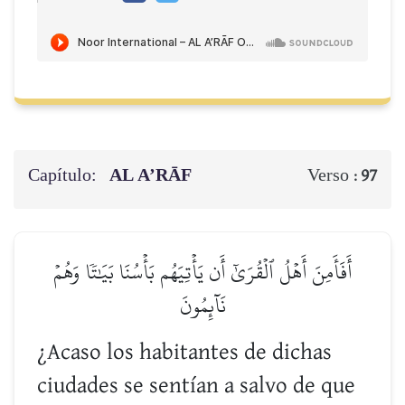
Capítulo:
AL A’RĀF
Verso :
97
أَفَأَمِنَ أَهۡلُ ٱلۡقُرَىٰٓ أَن يَأۡتِيَهُم بَأۡسُنَا بَيَٰتٗا وَهُمۡ
نَآئِمُونَ
¿Acaso los habitantes de dichas
ciudades se sentían a salvo de que