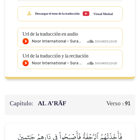
Descargar el texto de la traducción
Visual Moshaf
Url de la traducción en audio
Url de la traducción y la recitación
Capítulo:
AL A’RĀF
Verso :
91
فَأَخَذَتۡهُمُ ٱلرَّجۡفَةُ فَأَصۡبَحُواْ فِي دَارِهِمۡ جَٰثِمِينَ