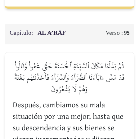
Capítulo:
AL A’RĀF
Verso :
95
ثُمَّ بَدَّلۡنَا مَكَانَ ٱلسَّيِّئَةِ ٱلۡحَسَنَةَ حَتَّىٰ عَفَواْ وَّقَالُواْ
قَدۡ مَسَّ ءَابَآءَنَا ٱلضَّرَّآءُ وَٱلسَّرَّآءُ فَأَخَذۡنَٰهُم بَغۡتَةٗ
وَهُمۡ لَا يَشۡعُرُونَ
Después, cambiamos su mala
situación por una mejor, hasta que
su descendencia y sus bienes se