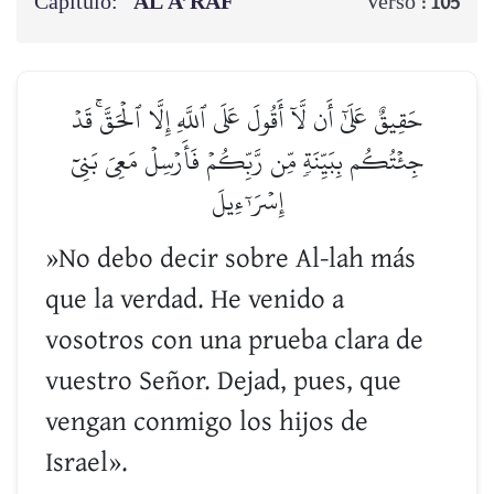
Capítulo:
AL A’RĀF
Verso :
105
حَقِيقٌ عَلَىٰٓ أَن لَّآ أَقُولَ عَلَى ٱللَّهِ إِلَّا ٱلۡحَقَّۚ قَدۡ
جِئۡتُكُم بِبَيِّنَةٖ مِّن رَّبِّكُمۡ فَأَرۡسِلۡ مَعِيَ بَنِيٓ
إِسۡرَـٰٓءِيلَ
»No debo decir sobre Al-lah más
que la verdad. He venido a
vosotros con una prueba clara de
vuestro Señor. Dejad, pues, que
vengan conmigo los hijos de
Israel».