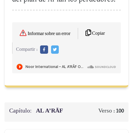
Copiar
Informar sobre un error
Compartir :
Capítulo:
AL A’RĀF
Verso :
100