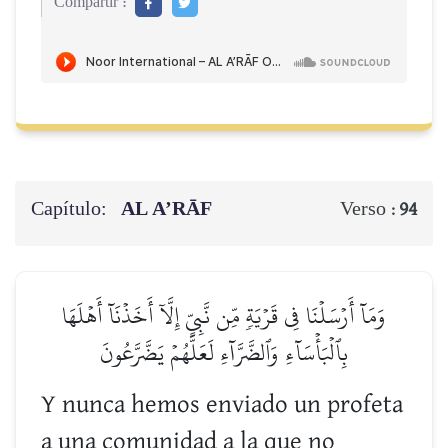
Compartir :
Capítulo:
AL A’RĀF
Verso :
94
وَمَآ أَرۡسَلۡنَا فِي قَرۡيَةٖ مِّن نَّبِيٍّ إِلَّآ أَخَذۡنَآ أَهۡلَهَا
بِٱلۡبَأۡسَآءِ وَٱلضَّرَّآءِ لَعَلَّهُمۡ يَضَّرَّعُونَ
Y nunca hemos enviado un profeta
a una comunidad a la que no