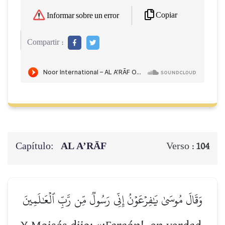
Copiar
Informar sobre un error
Compartir :
Capítulo:
AL A’RĀF
Verso :
104
وَقَالَ مُوسَىٰ يَٰفِرۡعَوۡنُ إِنِّي رَسُولٞ مِّن رَّبِّ ٱلۡعَٰلَمِينَ