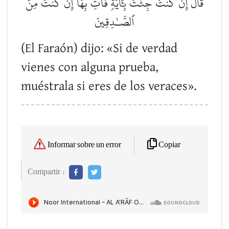
قَالَ إِن كُنتَ جِئۡتَ بِـَٔايَةٖ فَأۡتِ بِهَآ إِن كُنتَ مِنَ
ٱلصَّـٰدِقِينَ
(El Faraón) dijo: «Si de verdad
vienes con alguna prueba,
muéstrala si eres de los veraces».
Copiar
Informar sobre un error
Compartir :