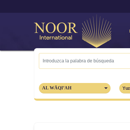
AL WĀQI’AH
Yuz