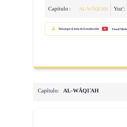
Capítulo :
Yuz':
AL-WÂQI ̒AH
Descargar el texto de la traducción
Visual Mosh
Capítulo:
AL-WÂQI ̒AH