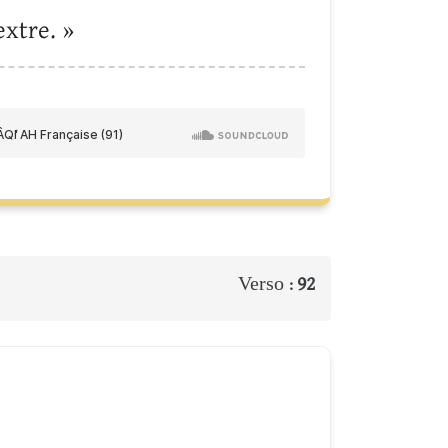
extre. »
Verso :
92