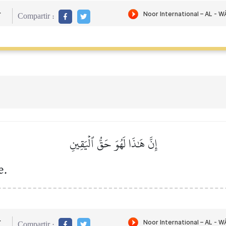
r
Compartir :
إِنَّ هَٰذَا لَهُوَ حَقُّ ٱلۡيَقِينِ
e.
r
Compartir :