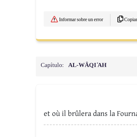
Copia
Informar sobre un error
Capítulo:
AL-WÂQI ̒AH
et où il brûlera dans la Fourn