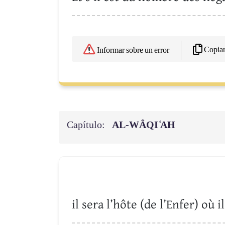
Copia
Informar sobre un error
Capítulo:
AL-WÂQI ̒AH
il sera l’hôte (de l’Enfer) où 