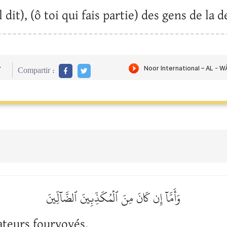
il dit), (ô toi qui fais partie) des gens de la d
r
Compartir :
وَأَمَّآ إِن كَانَ مِنَ ٱلۡمُكَذِّبِينَ ٱلضَّآلِّينَ
ateurs fourvoyés,