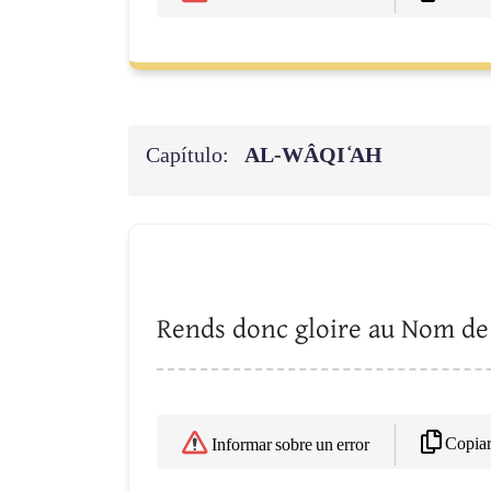
Capítulo:
AL-WÂQI ̒AH
Rends donc gloire au Nom de 
Copia
Informar sobre un error