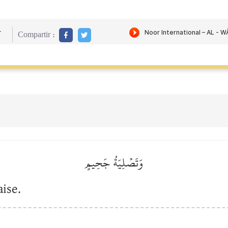
r
Compartir :
وَتَصۡلِيَةُ جَحِيمٍ
aise.