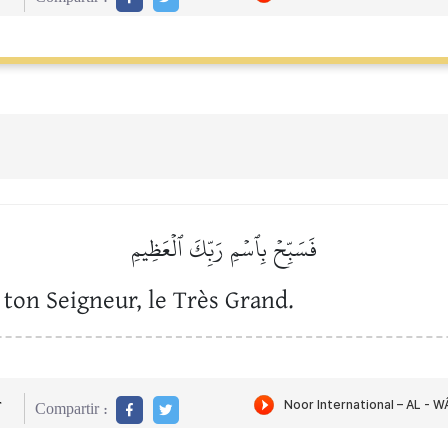
فَسَبِّحۡ بِٱسۡمِ رَبِّكَ ٱلۡعَظِيمِ
ton Seigneur, le Très Grand.
r
Compartir :