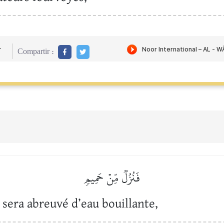
r
Compartir :
فَنُزُلٞ مِّنۡ حَمِيمٖ
il sera abreuvé d’eau bouillante,