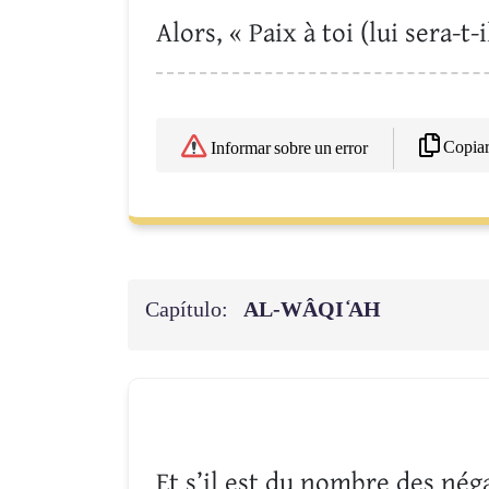
Alors, « Paix à toi (lui sera-t-
Copia
Informar sobre un error
Capítulo:
AL-WÂQI ̒AH
Et s’il est du nombre des nég