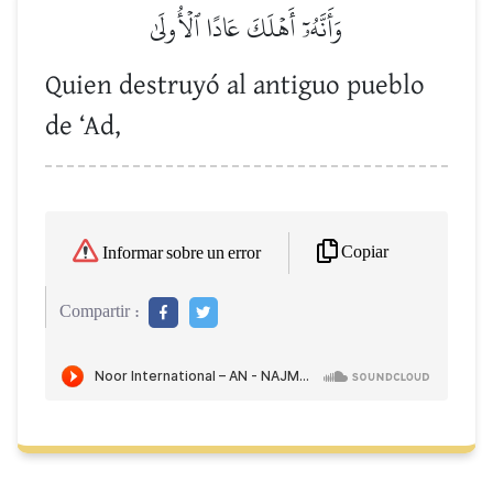
وَأَنَّهُۥٓ أَهۡلَكَ عَادًا ٱلۡأُولَىٰ
Quien destruyó al antiguo pueblo
de ‘Ad,
Copiar
Informar sobre un error
Compartir :