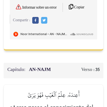
Copiar
Informar sobre un error
Compartir :
Capítulo:
AN-NAJM
Verso :
35
أَعِندَهُۥ عِلۡمُ ٱلۡغَيۡبِ فَهُوَ يَرَىٰٓ