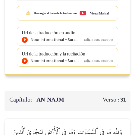
Descargar el texto de la traducción
Visual Moshaf
Url de la traducción en audio
Url de la traducción y la recitación
Capítulo:
AN-NAJM
Verso :
31
وَلِلَّهِ مَا فِي ٱلسَّمَٰوَٰتِ وَمَا فِي ٱلۡأَرۡضِ لِيَجۡزِيَ ٱلَّذِينَ