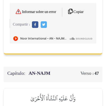
Copiar
Informar sobre un error
Compartir :
Capítulo:
AN-NAJM
Verso :
47
وَأَنَّ عَلَيۡهِ ٱلنَّشۡأَةَ ٱلۡأُخۡرَىٰ