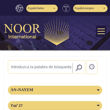
Español latino
Español europeo
AN-NAYEM
Yuz' 27