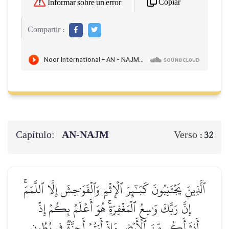
Copiar
Informar sobre un error
Compartir :
Capítulo:
AN-NAJM
Verso :
32
ٱلَّذِينَ يَجۡتَنِبُونَ كَبَـٰٓئِرَ ٱلۡإِثۡمِ وَٱلۡفَوَٰحِشَ إِلَّا ٱللَّمَمَۚ
إِنَّ رَبَّكَ وَٰسِعُ ٱلۡمَغۡفِرَةِۚ هُوَ أَعۡلَمُ بِكُمۡ إِذۡ
أَنشَأَكُم مِّنَ ٱلۡأَرۡضِ وَإِذۡ أَنتُمۡ أَجِنَّةٞ فِي بُطُونِ