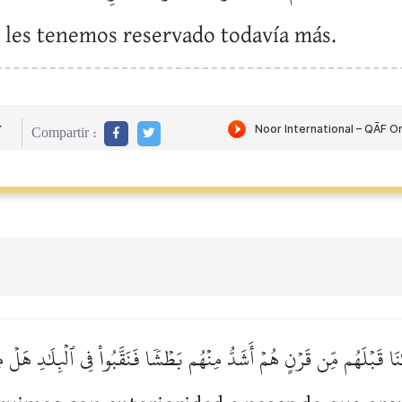
y les tenemos reservado todavía más.
r
Compartir :
نَا قَبۡلَهُم مِّن قَرۡنٍ هُمۡ أَشَدُّ مِنۡهُم بَطۡشٗا فَنَقَّبُواْ فِي ٱلۡبِلَٰدِ هَل