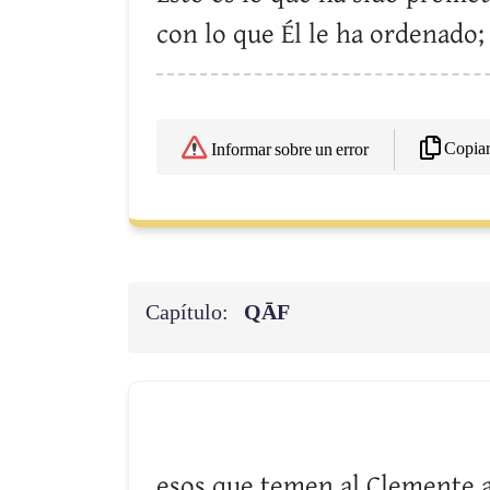
con lo que Él le ha ordenado;
Copia
Informar sobre un error
Capítulo:
QĀF
esos que temen al Clemente a