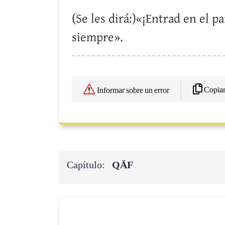
(Se les dirá:)«¡Entrad en el p
siempre».
Copia
Informar sobre un error
Capítulo:
QĀF