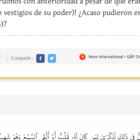
ruimos con anterioridad a pesar de que eran
do vestigios de su poder)! ¿Acaso pudieron e
o)?
r
Compartir :
نَّ فِي ذَٰلِكَ لَذِكۡرَىٰ لِمَن كَانَ لَهُۥ قَلۡبٌ أَوۡ أَلۡقَى ٱلسَّمۡعَ وَهُوَ شَهِيد