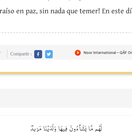
araíso en paz, sin nada que temer! En este dí
r
Compartir :
لَهُم مَّا يَشَآءُونَ فِيهَا وَلَدَيۡنَا مَزِيدٞ