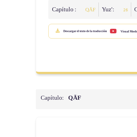
Capítulo :
Yuz':
C
QĀF
26
Descargar el texto de la traducción
Visual Mosh
Capítulo:
QĀF