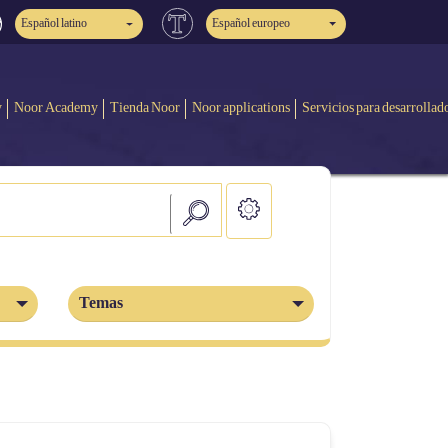
Español latino
Español europeo
y
Noor Academy
Tienda Noor
Noor applications
Servicios para desarrollad
Temas