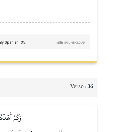
Verso :
36
وَكَمۡ أَهۡلَكۡ