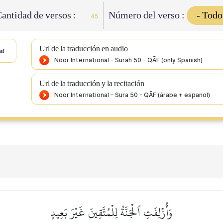
antidad de versos :
Número del verso :
45
Url de la traducción en audio
af
Url de la traducción y la recitación
وَأُزۡلِفَتِ ٱلۡجَنَّةُ لِلۡمُتَّقِينَ غَيۡرَ بَعِيدٍ