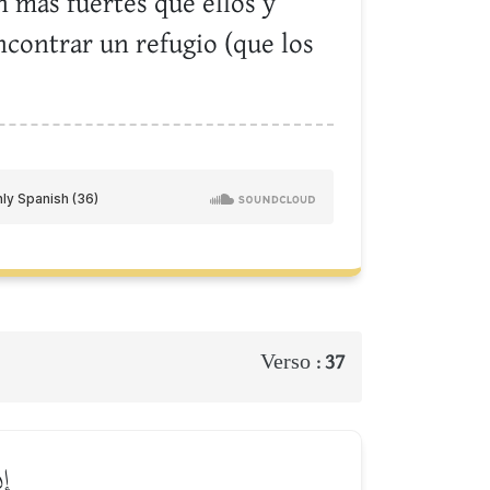
 más fuertes que ellos y
ncontrar un refugio (que los
Verso :
37
إِ