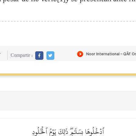
r
Compartir :
ٱدۡخُلُوهَا بِسَلَٰمٖۖ ذَٰلِكَ يَوۡمُ ٱلۡخُلُودِ