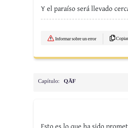
Y el paraíso será llevado cer
Copia
Informar sobre un error
Capítulo:
QĀF
Esto es lo que ha sido promet