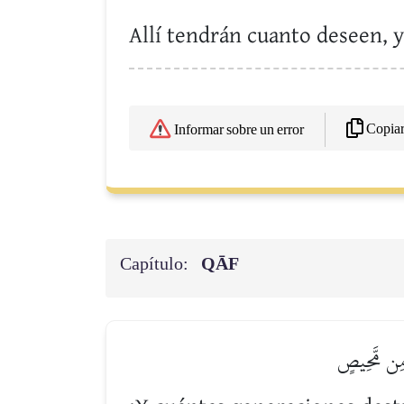
Allí tendrán cuanto deseen, 
Copia
Informar sobre un error
Capítulo:
QĀF
ۡ مِن مَّحِيصٍ