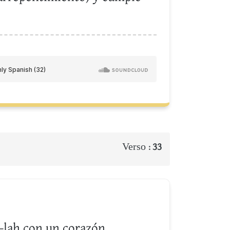
Verso :
33
l-lah con un corazón