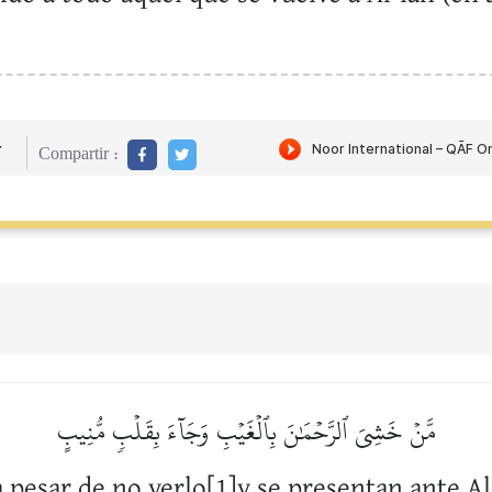
r
Compartir :
مَّنۡ خَشِيَ ٱلرَّحۡمَٰنَ بِٱلۡغَيۡبِ وَجَآءَ بِقَلۡبٖ مُّنِيبٍ
 pesar de no verlo[1]y se presentan ante A