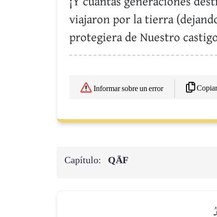
¡Y cuántas generaciones dest
viajaron por la tierra (dejan
protegiera de Nuestro castig
Copia
Informar sobre un error
Capítulo:
QĀF
ٞ