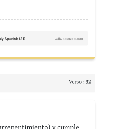
Verso :
32
n arrepentimiento) y cumple