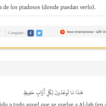
ca de los piadosos (donde puedan verlo).
r
Compartir :
هَٰذَا مَا تُوعَدُونَ لِكُلِّ أَوَّابٍ حَفِيظٖ
ido a todo aquel que se vuelve a Al-lah (e