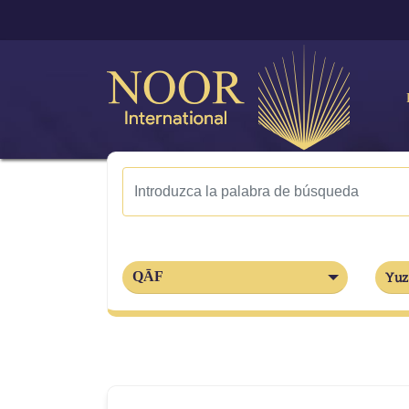
QĀF
Yuz