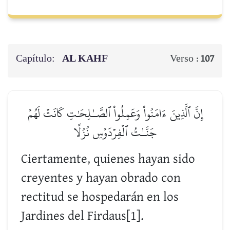
Capítulo:
AL KAHF
Verso :
107
إِنَّ ٱلَّذِينَ ءَامَنُواْ وَعَمِلُواْ ٱلصَّـٰلِحَٰتِ كَانَتۡ لَهُمۡ
جَنَّـٰتُ ٱلۡفِرۡدَوۡسِ نُزُلًا
Ciertamente, quienes hayan sido
creyentes y hayan obrado con
rectitud se hospedarán en los
Jardines del Firdaus[1].