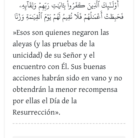
أُوْلَـٰٓئِكَ ٱلَّذِينَ كَفَرُواْ بِـَٔايَٰتِ رَبِّهِمۡ وَلِقَآئِهِۦ
فَحَبِطَتۡ أَعۡمَٰلُهُمۡ فَلَا نُقِيمُ لَهُمۡ يَوۡمَ ٱلۡقِيَٰمَةِ وَزۡنٗا
»Esos son quienes negaron las
aleyas (y las pruebas de la
unicidad) de su Señor y el
encuentro con Él. Sus buenas
acciones habrán sido en vano y no
obtendrán la menor recompensa
por ellas el Día de la
Resurrección».