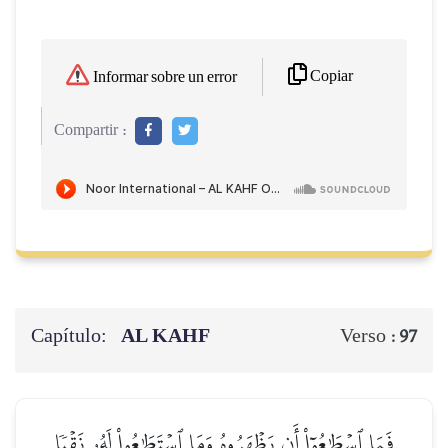
Copiar
Informar sobre un error
Compartir :
Capítulo:
AL KAHF
Verso :
97
فَمَا ٱسۡطَٰعُوٓاْ أَن يَظۡهَرُوهُ وَمَا ٱسۡتَطَٰعُواْ لَهُۥ نَقۡبٗا