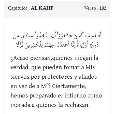
Capítulo:
AL KAHF
Verso :
102
أَفَحَسِبَ ٱلَّذِينَ كَفَرُوٓاْ أَن يَتَّخِذُواْ عِبَادِي مِن
دُونِيٓ أَوۡلِيَآءَۚ إِنَّآ أَعۡتَدۡنَا جَهَنَّمَ لِلۡكَٰفِرِينَ نُزُلٗا
¿Acaso piensan,quienes niegan la
verdad, que pueden tomar a Mis
siervos por protectores y aliados
en vez de a Mí? Ciertamente,
hemos preparado el infierno como
morada a quienes la rechazan.