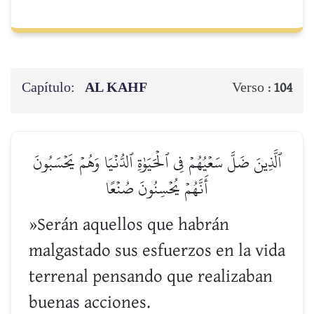
Capítulo:
AL KAHF
Verso :
104
ٱلَّذِينَ ضَلَّ سَعۡيُهُمۡ فِي ٱلۡحَيَوٰةِ ٱلدُّنۡيَا وَهُمۡ يَحۡسَبُونَ
أَنَّهُمۡ يُحۡسِنُونَ صُنۡعًا
»Serán aquellos que habrán
malgastado sus esfuerzos en la vida
terrenal pensando que realizaban
buenas acciones.