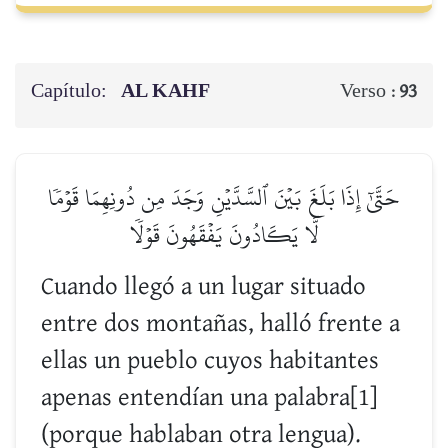
Capítulo:
AL KAHF
Verso :
93
حَتَّىٰٓ إِذَا بَلَغَ بَيۡنَ ٱلسَّدَّيۡنِ وَجَدَ مِن دُونِهِمَا قَوۡمٗا
لَّا يَكَادُونَ يَفۡقَهُونَ قَوۡلٗا
Cuando llegó a un lugar situado
entre dos montañas, halló frente a
ellas un pueblo cuyos habitantes
apenas entendían una palabra[1]
(porque hablaban otra lengua).