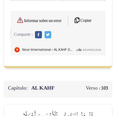
Copiar
Informar sobre un error
Compartir :
Capítulo:
AL KAHF
Verso :
103
قُلۡ هَلۡ نُنَبِّئُكُم بِٱلۡأَخۡسَرِينَ أَعۡمَٰلًا