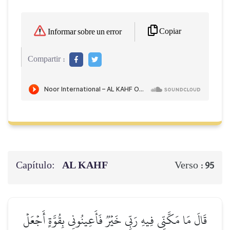
Copiar
Informar sobre un error
Compartir :
Capítulo:
AL KAHF
Verso :
95
قَالَ مَا مَكَّنِّي فِيهِ رَبِّي خَيۡرٞ فَأَعِينُونِي بِقُوَّةٍ أَجۡعَلۡ