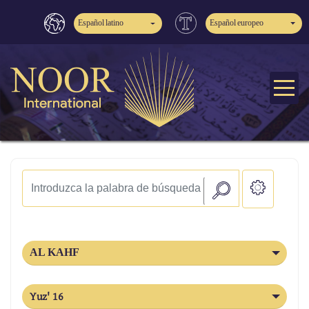
Español latino
Español europeo
AL KAHF
Yuz' 16