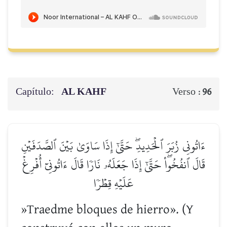
Capítulo:
AL KAHF
Verso :
96
ءَاتُونِي زُبَرَ ٱلۡحَدِيدِۖ حَتَّىٰٓ إِذَا سَاوَىٰ بَيۡنَ ٱلصَّدَفَيۡنِ
قَالَ ٱنفُخُواْۖ حَتَّىٰٓ إِذَا جَعَلَهُۥ نَارٗا قَالَ ءَاتُونِيٓ أُفۡرِغۡ
عَلَيۡهِ قِطۡرٗا
»Traedme bloques de hierro». (Y