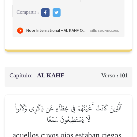
Compartir :
Capítulo:
AL KAHF
Verso :
101
ٱلَّذِينَ كَانَتۡ أَعۡيُنُهُمۡ فِي غِطَآءٍ عَن ذِكۡرِي وَكَانُواْ
لَا يَسۡتَطِيعُونَ سَمۡعًا
aquellos cuyos ojos estaban ciegos