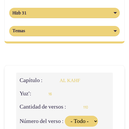
Hizb 31
Temas
Capítulo :
AL KAHF
Yuz':
16
Cantidad de versos :
110
Número del verso :