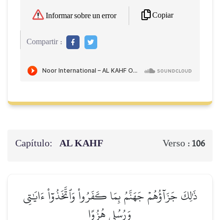
Copiar
Informar sobre un error
Compartir :
Capítulo:
AL KAHF
Verso :
106
ذَٰلِكَ جَزَآؤُهُمۡ جَهَنَّمُ بِمَا كَفَرُواْ وَٱتَّخَذُوٓاْ ءَايَٰتِي
وَرُسُلِي هُزُوًا