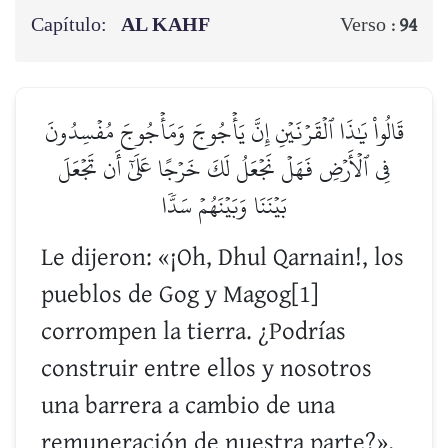
Capítulo:
AL KAHF
Verso :
94
قَالُواْ يَٰذَا ٱلۡقَرۡنَيۡنِ إِنَّ يَأۡجُوجَ وَمَأۡجُوجَ مُفۡسِدُونَ
فِي ٱلۡأَرۡضِ فَهَلۡ نَجۡعَلُ لَكَ خَرۡجًا عَلَىٰٓ أَن تَجۡعَلَ
بَيۡنَنَا وَبَيۡنَهُمۡ سَدّٗا
Le dijeron: «¡Oh, Dhul Qarnain!, los
pueblos de Gog y Magog[1]
corrompen la tierra. ¿Podrías
construir entre ellos y nosotros
una barrera a cambio de una
remuneración de nuestra parte?».