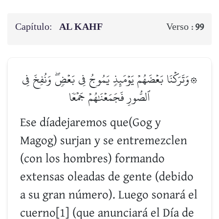
Capítulo:
AL KAHF
Verso :
99
۞وَتَرَكۡنَا بَعۡضَهُمۡ يَوۡمَئِذٖ يَمُوجُ فِي بَعۡضٖۖ وَنُفِخَ فِي
ٱلصُّورِ فَجَمَعۡنَٰهُمۡ جَمۡعٗا
Ese díadejaremos que(Gog y
Magog) surjan y se entremezclen
(con los hombres) formando
extensas oleadas de gente (debido
a su gran número). Luego sonará el
cuerno[1] (que anunciará el Día de