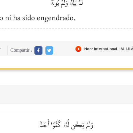
لَمۡ يَلِدۡ وَلَمۡ يُولَدۡ
o ni ha sido engendrado.
r
Compartir :
وَلَمۡ يَكُن لَّهُۥ كُفُوًا أَحَدُۢ