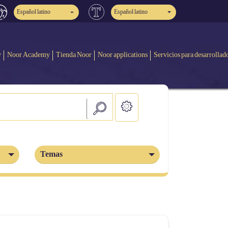
Español latino
Español latino
y
Noor Academy
Tienda Noor
Noor applications
Servicios para desarrollad
Temas