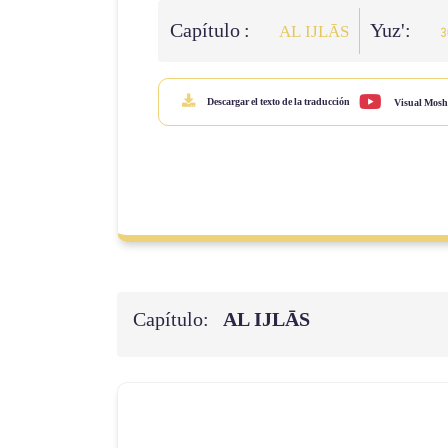
Capítulo :
Yuz':
AL IJLĀS
3
Descargar el texto de la traducción
Visual Mosh
Capítulo:
AL IJLĀS