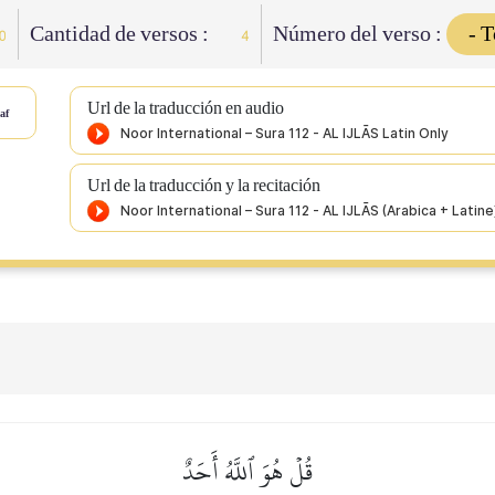
Cantidad de versos :
Número del verso :
0
4
Url de la traducción en audio
af
Url de la traducción y la recitación
قُلۡ هُوَ ٱللَّهُ أَحَدٌ