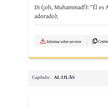
Di (¡oh, Muhammad!): “Él es A
adorado);
Copia
Informar sobre un error
Capítulo:
AL IJLĀS