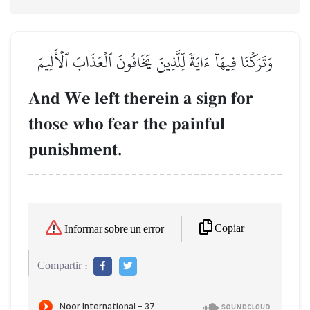
وَتَرَكۡنَا فِيهَآ ءَايَةٗ لِّلَّذِينَ يَخَافُونَ ٱلۡعَذَابَ ٱلۡأَلِيمَ
And We left therein a sign for
those who fear the painful
punishment.
Copiar
Informar sobre un error
Compartir :