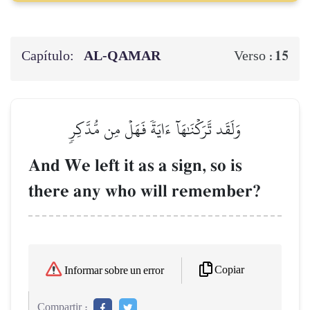
Capítulo:
AL‑QAMAR
15
Verso :
وَلَقَد تَّرَكۡنَٰهَآ ءَايَةٗ فَهَلۡ مِن مُّدَّكِرٖ
And We left it as a sign, so is
there any who will remember?
Copiar
Informar sobre un error
Compartir :