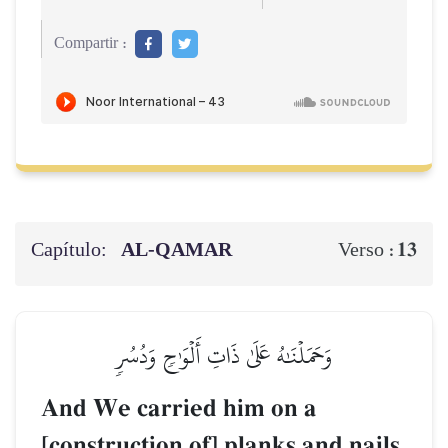
Compartir :
Capítulo:
AL‑QAMAR
13
Verso :
وَحَمَلۡنَٰهُ عَلَىٰ ذَاتِ أَلۡوَٰحٖ وَدُسُرٖ
And We carried him on a
[construction of] planks and nails,