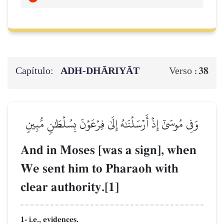
Capítulo:
ADH-DHĀRIYĀT
38
Verso :
وَفِي مُوسَىٰٓ إِذۡ أَرۡسَلۡنَٰهُ إِلَىٰ فِرۡعَوۡنَ بِسُلۡطَٰنٖ مُّبِينٖ
And in Moses [was a sign], when
We sent him to Pharaoh with
clear authority.[1]
1- i.e., evidences.