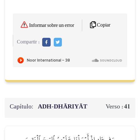
Copiar
Informar sobre un error
Compartir :
Capítulo:
ADH-DHĀRIYĀT
41
Verso :
وَفِي عَادٍ إِذۡ أَرۡسَلۡنَا عَلَيۡهِمُ ٱلرِّيحَ ٱلۡعَقِيمَ