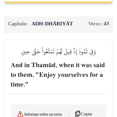
Capítulo:
ADH-DHĀRIYĀT
43
Verso :
وَفِي ثَمُودَ إِذۡ قِيلَ لَهُمۡ تَمَتَّعُواْ حَتَّىٰ حِينٖ
And in Tham´d, when it was said
to them, "Enjoy yourselves for a
time."
Copiar
Informar sobre un error