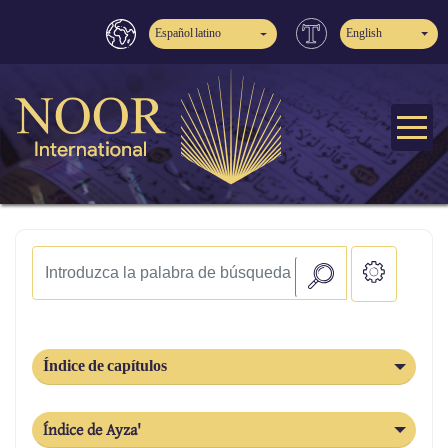
Español latino
English
Índice de capítulos
Índice de Ayza'