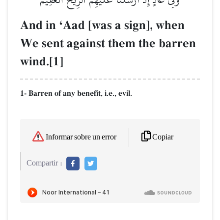
And in ÔAad [was a sign], when
We sent against them the barren
wind.[1]
1- Barren of any benefit, i.e., evil.
Copiar
Informar sobre un error
Compartir :