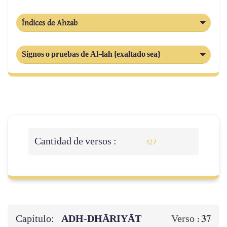
Índices de Ahzab
Signos o pruebas de Al-lah (exaltado sea)
Cantidad de versos :
127
Capítulo:
ADH-DHĀRIYĀT
37
Verso :