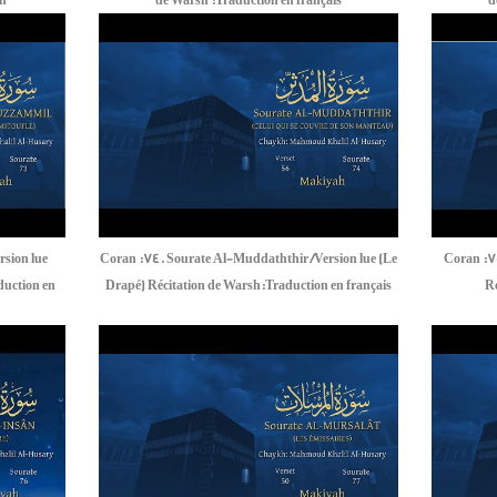
sh
de Warsh :Traduction en français
d
sion lue
Coran :74. Sourate Al-Muddaththir /Version lue (Le
Coran :7
duction en
Drapé) Récitation de Warsh:Traduction en français
Ré