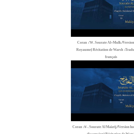
Coran :67. Sourate Al-Mulk /Version
Royaume) Récitation de Warsh :Tradu
français
Coran :70. Sourate Al Ma'arij /Version lue