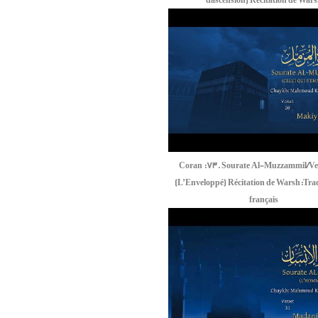
d'ascension) Récitation de War
Coran :73. Sourate Al-Muzzammil/Ver
(L’Enveloppé) Récitation de Warsh:Tra
français