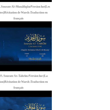
.Sourate Al-Munâfiqûn/Version lue(Les
tes)Récitation de Warsh:Traduction en
français
6. Sourate At-Tahrîm /Version lue (La
ion)Récitation de Warsh:Traduction en
français