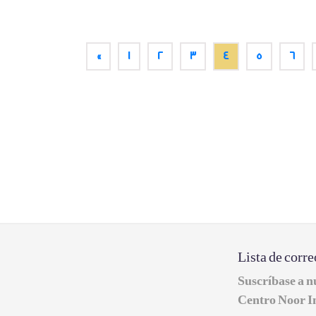
«
1
2
3
4
5
6
Lista de corre
Suscríbase a nu
Centro Noor I