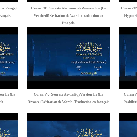
(Les Rangs)
Coran :62. Sourate Al-Jumu`ah /Version lue (Le
Coran :63
rançais
Vendredi)Récitation de Warsh:Traduction en
Hypocri
français
on lue (La
Coran :65. Sourate At-Talâq /Version lue (Le
Coran :6
rsh
Divorce) Récitation de Warsh :Traduction en français
Prohibit