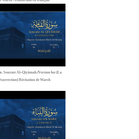
e Warsh :Traduction en français
5. Sourate Al-Qiyâmah /Version lue (La
surrection) Récitation de Warsh