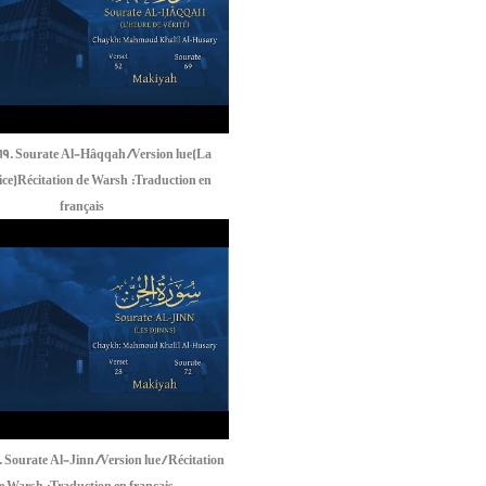
69. Sourate Al-Hâqqah /Version lue(La
ice)Récitation de Warsh :Traduction en
français
 Sourate Al-Jinn /Version lue / Récitation