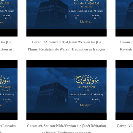
 lue (Le
Coran :68. Sourate Al-Qalam /Version lue (La
Coran :
ction en
Plume) Récitation de Warsh :Traduction en français
Révélatr
 (Les voies
Coran :71. Sourate Nûh /Version lue (Noé) Récitation
Coran :72.