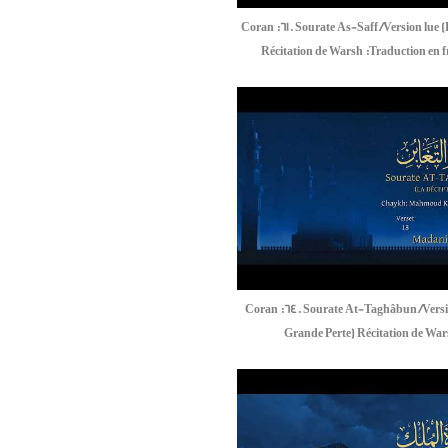
Coran :61. Sourate As-Saff /Version lue 
Récitation de Warsh :Traduction en f
Coran :64. Sourate At-Taghâbun /Versi
Grande Perte) Récitation de Wa