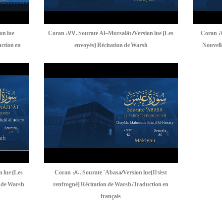
on lue
Coran :77. Sourate Al-Mursalât /Version lue (Les
Coran :
ction en
envoyés) Récitation de Warsh
Nouvell
 lue (Les
Coran :80. Sourate `Abasa/Version lue(Il s'est
n de Warsh
renfrogné) Récitation de Warsh:Traduction en
français