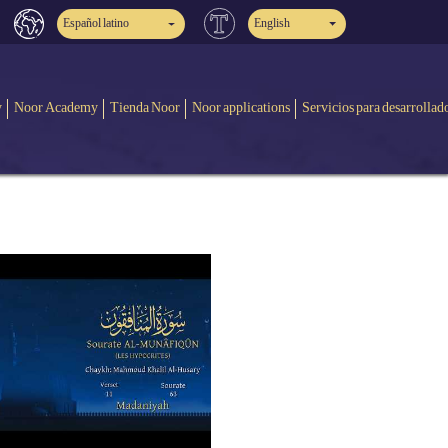
Español latino
English
y
Noor Academy
Tienda Noor
Noor applications
Servicios para desarrollad