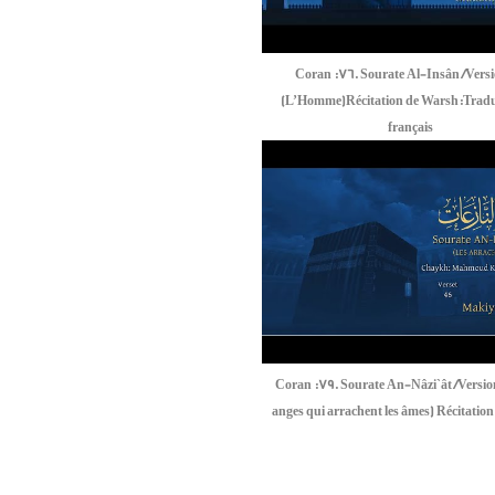
Coran :76. Sourate Al-Insân /Versi
(L’Homme)Récitation de Warsh:Tradu
français
Coran :79. Sourate An-Nâzi`ât /Version
anges qui arrachent les âmes) Récitatio