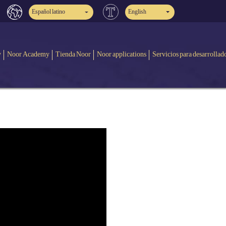
Español latino
English
y
Noor Academy
Tienda Noor
Noor applications
Servicios para desarrollad