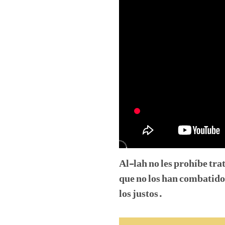
Al-lah no les prohíbe tra
que no los han combatido 
los justos.