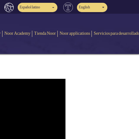
Español latino
English
y
Noor Academy
Tienda Noor
Noor applications
Servicios para desarrollad