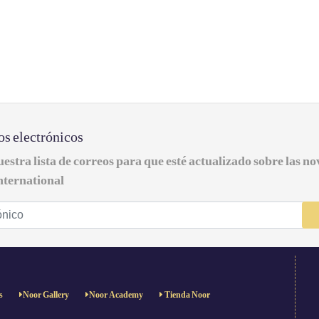
os electrónicos
estra lista de correos para que esté actualizado sobre las n
nternational
s
Noor Gallery
Noor Academy
Tienda Noor