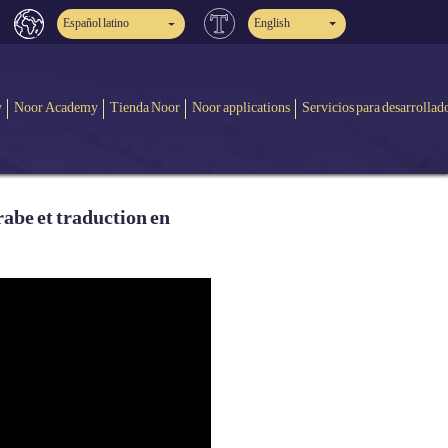
Español latino
English
y
Noor Academy
Tienda Noor
Noor applications
Servicios para desarrollad
be et traduction en