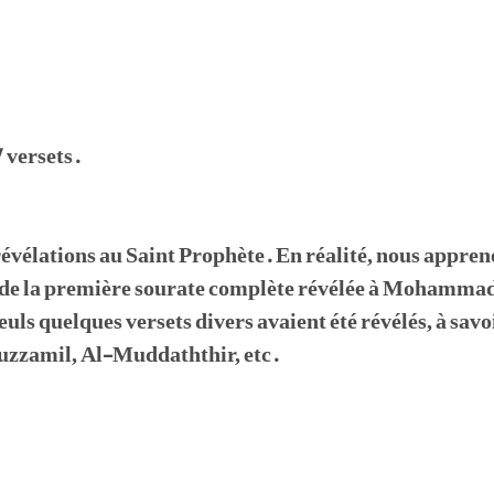
 versets.
évélations au Saint Prophète. En réalité, nous appren
t de la première sourate complète révélée à Mohammad
uls quelques versets divers avaient été révélés, à savoi
uzzamil, Al-Muddaththir, etc.