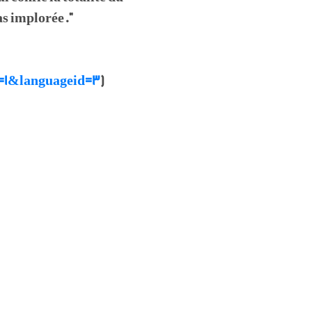
as implorée."
um=1&languageid=3
)