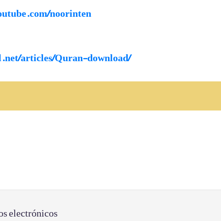
outube.com/noorinten
al.net/articles/Quran-download/
os electrónicos