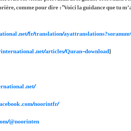
rière, comme pour dire : "Voici la guidance que tu m’
national.net/fr/translation/ayattranslations?soran
rinternational.net/articles/Quran-download
)
ernational.net/
acebook.com/noorintfr/
.com/@noorinten