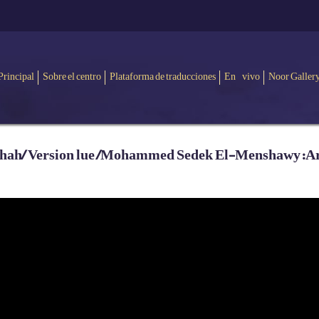
Principal
Sobre el centro
Plataforma de traducciones
En vivo
Noor Galler
ihah/ Version lue /Mohammed Sedek El-Menshawy:Ara