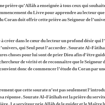
 une prière qu’Allâh a enseignée à tous ceux qui souhai
commencement du Livre pour apprendre au lecteur que 
du Coran doit offrir cette prière au Seigneur de l’univ
 à créer dans le cœur du lecteur un profond désir qui l
l’univers, qui Seul peut l’accorder. Sourate Al-Fâtih
res choses pour lui sont de prier Dieu afin d’être guid
chercheur de vérité et de reconnaître que le Seigneur d
l convient donc de commencer l’étude du Coran par une
airement que cette sourate n’est pas seulement l’introdu
 sa réponse. Sourate Al-Fâtihah est la prière du servite
ère. Le serviteur prie Allâh de le guider et le Maître lu