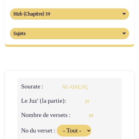
Hizb (Chapitre) 39
Sujets
Sourate :
AL-QAÇAÇ
Le Juz' (la partie):
20
Nombre de versets :
88
No du verset :