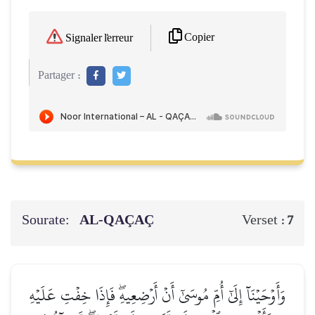
Copier
Signaler l'erreur
Partager :
Sourate:
AL-QAÇAÇ
Verset :
7
وَأَوۡحَيۡنَآ إِلَىٰٓ أُمِّ مُوسَىٰٓ أَنۡ أَرۡضِعِيهِۖ فَإِذَا خِفۡتِ عَلَيۡهِ