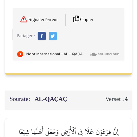
Copier
Signaler l'erreur
Partager :
Sourate:
AL-QAÇAÇ
Verset :
4
إِنَّ فِرۡعَوۡنَ عَلَا فِي ٱلۡأَرۡضِ وَجَعَلَ أَهۡلَهَا شِيَعٗا