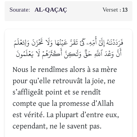
Sourate:
AL-QAÇAÇ
Verset :
13
فَرَدَدۡنَٰهُ إِلَىٰٓ أُمِّهِۦ كَيۡ تَقَرَّ عَيۡنُهَا وَلَا تَحۡزَنَ وَلِتَعۡلَمَ
أَنَّ وَعۡدَ ٱللَّهِ حَقّٞ وَلَٰكِنَّ أَكۡثَرَهُمۡ لَا يَعۡلَمُونَ
Nous le rendîmes alors à sa mère
pour qu’elle retrouvât la joie, ne
s’affligeât point et se rendît
compte que la promesse d’Allah
est vérité. La plupart d’entre eux,
cependant, ne le savent pas.