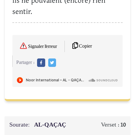
ils ne pouvaient (encore) rien
sentir.
Copier
Signaler l'erreur
Partager :
Sourate:
AL-QAÇAÇ
Verset :
10