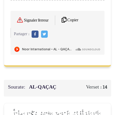
Copier
Signaler l'erreur
Partager :
Sourate:
AL-QAÇAÇ
Verset :
14
وَلَمَّا بَلَغَ أَشُدَّهُۥ وَٱسۡتَوَىٰٓ ءَاتَيۡنَٰهُ حُكۡمٗا وَعِلۡمٗاۚ