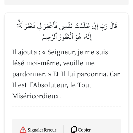
قَالَ رَبِّ إِنِّي ظَلَمۡتُ نَفۡسِي فَٱغۡفِرۡ لِي فَغَفَرَ لَهُۥٓۚ
إِنَّهُۥ هُوَ ٱلۡغَفُورُ ٱلرَّحِيمُ
Il ajouta : « Seigneur, je me suis
lésé moi-même, veuille me
pardonner. » Et Il lui pardonna. Car
Il est l’Absoluteur, le Tout
Miséricordieux.
Copier
Signaler l'erreur