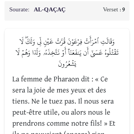
Sourate:
AL-QAÇAÇ
Verset :
9
وَقَالَتِ ٱمۡرَأَتُ فِرۡعَوۡنَ قُرَّتُ عَيۡنٖ لِّي وَلَكَۖ لَا
تَقۡتُلُوهُ عَسَىٰٓ أَن يَنفَعَنَآ أَوۡ نَتَّخِذَهُۥ وَلَدٗا وَهُمۡ لَا
يَشۡعُرُونَ
La femme de Pharaon dit : « Ce
sera la joie de mes yeux et des
tiens. Ne le tuez pas. Il nous sera
peut-être utile, ou alors nous le
prendrons comme notre fils! » Et