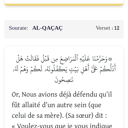
Sourate:
AL-QAÇAÇ
Verset :
12
۞وَحَرَّمۡنَا عَلَيۡهِ ٱلۡمَرَاضِعَ مِن قَبۡلُ فَقَالَتۡ هَلۡ
أَدُلُّكُمۡ عَلَىٰٓ أَهۡلِ بَيۡتٖ يَكۡفُلُونَهُۥ لَكُمۡ وَهُمۡ لَهُۥ
نَٰصِحُونَ
Or, Nous avions déjà défendu qu’il
fût allaité d’un autre sein (que
celui de sa mère). (Sa sœur) dit :
« Voulez-vous que je vous indique