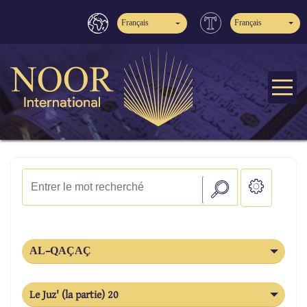
Français
Français
AL-QAÇAÇ
Le Juz' (la partie) 20