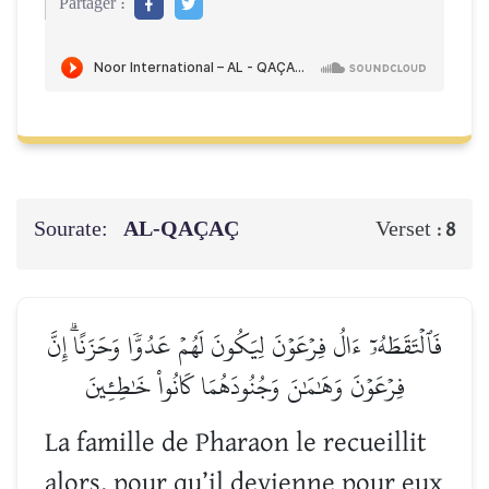
Partager :
Sourate:
AL-QAÇAÇ
Verset :
8
فَٱلۡتَقَطَهُۥٓ ءَالُ فِرۡعَوۡنَ لِيَكُونَ لَهُمۡ عَدُوّٗا وَحَزَنًاۗ إِنَّ
فِرۡعَوۡنَ وَهَٰمَٰنَ وَجُنُودَهُمَا كَانُواْ خَٰطِـِٔينَ
La famille de Pharaon le recueillit
alors, pour qu’il devienne pour eux