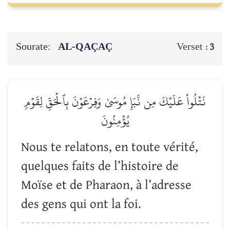
Sourate:
AL-QAÇAÇ
Verset :
3
نَتۡلُواْ عَلَيۡكَ مِن نَّبَإِ مُوسَىٰ وَفِرۡعَوۡنَ بِٱلۡحَقِّ لِقَوۡمٖ
يُؤۡمِنُونَ
Nous te relatons, en toute vérité,
quelques faits de l’histoire de
Moïse et de Pharaon, à l’adresse
des gens qui ont la foi.