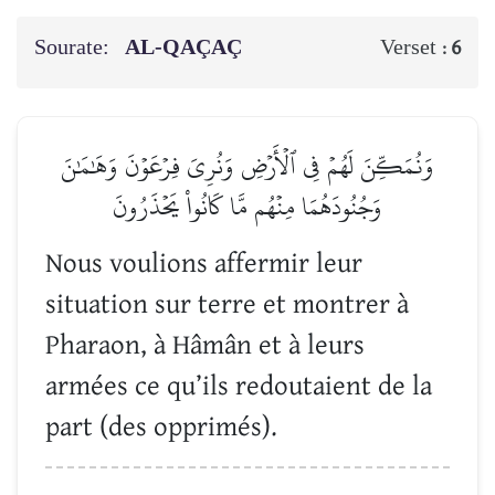
Sourate:
AL-QAÇAÇ
Verset :
6
وَنُمَكِّنَ لَهُمۡ فِي ٱلۡأَرۡضِ وَنُرِيَ فِرۡعَوۡنَ وَهَٰمَٰنَ
وَجُنُودَهُمَا مِنۡهُم مَّا كَانُواْ يَحۡذَرُونَ
Nous voulions affermir leur
situation sur terre et montrer à
Pharaon, à Hâmân et à leurs
armées ce qu’ils redoutaient de la
part (des opprimés).