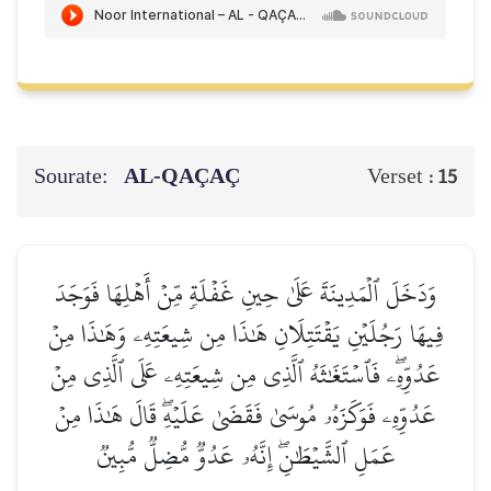
Sourate:
AL-QAÇAÇ
Verset :
15
وَدَخَلَ ٱلۡمَدِينَةَ عَلَىٰ حِينِ غَفۡلَةٖ مِّنۡ أَهۡلِهَا فَوَجَدَ
فِيهَا رَجُلَيۡنِ يَقۡتَتِلَانِ هَٰذَا مِن شِيعَتِهِۦ وَهَٰذَا مِنۡ
عَدُوِّهِۦۖ فَٱسۡتَغَٰثَهُ ٱلَّذِي مِن شِيعَتِهِۦ عَلَى ٱلَّذِي مِنۡ
عَدُوِّهِۦ فَوَكَزَهُۥ مُوسَىٰ فَقَضَىٰ عَلَيۡهِۖ قَالَ هَٰذَا مِنۡ
عَمَلِ ٱلشَّيۡطَٰنِۖ إِنَّهُۥ عَدُوّٞ مُّضِلّٞ مُّبِينٞ