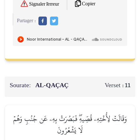
Copier
Signaler l'erreur
Partager :
Sourate:
AL-QAÇAÇ
Verset :
11
وَقَالَتۡ لِأُخۡتِهِۦ قُصِّيهِۖ فَبَصُرَتۡ بِهِۦ عَن جُنُبٖ وَهُمۡ
لَا يَشۡعُرُونَ