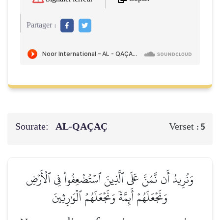
Partager :
Sourate:
AL-QAÇAÇ
Verset :
5
وَنُرِيدُ أَن نَّمُنَّ عَلَى ٱلَّذِينَ ٱسۡتُضۡعِفُواْ فِي ٱلۡأَرۡضِ
وَنَجۡعَلَهُمۡ أَئِمَّةٗ وَنَجۡعَلَهُمُ ٱلۡوَٰرِثِينَ