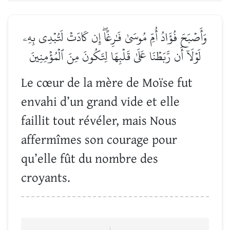
وَأَصۡبَحَ فُؤَادُ أُمِّ مُوسَىٰ فَٰرِغًاۖ إِن كَادَتۡ لَتُبۡدِي بِهِۦ
لَوۡلَآ أَن رَّبَطۡنَا عَلَىٰ قَلۡبِهَا لِتَكُونَ مِنَ ٱلۡمُؤۡمِنِينَ
Le cœur de la mère de Moïse fut
envahi d’un grand vide et elle
faillit tout révéler, mais Nous
affermîmes son courage pour
qu’elle fût du nombre des
croyants.