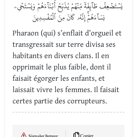
يَسۡتَضۡعِفُ طَآئِفَةٗ مِّنۡهُمۡ يُذَبِّحُ أَبۡنَآءَهُمۡ وَيَسۡتَحۡيِۦ
نِسَآءَهُمۡۚ إِنَّهُۥ كَانَ مِنَ ٱلۡمُفۡسِدِينَ
Pharaon (qui) s’enflait d’orgueil et
transgressait sur terre divisa ses
habitants en divers clans. Il en
opprimait le plus faible, dont il
faisait égorger les enfants, et
laissait vivre les femmes. Il faisait
certes partie des corrupteurs.
Copier
Signaler l'erreur