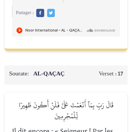
Partager :
Sourate:
AL-QAÇAÇ
Verset :
17
قَالَ رَبِّ بِمَآ أَنۡعَمۡتَ عَلَيَّ فَلَنۡ أَكُونَ ظَهِيرٗا
لِّلۡمُجۡرِمِينَ
Il dit encore : « Seigneur ! Par les