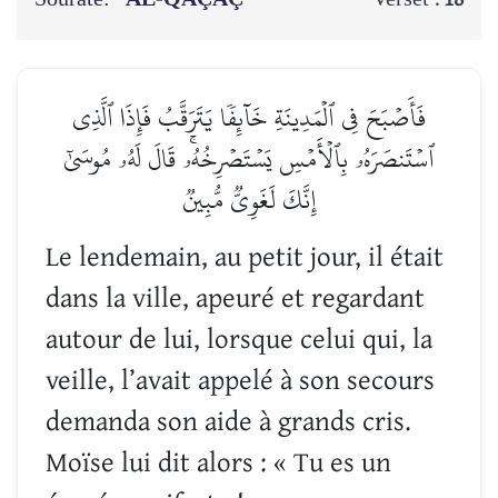
فَأَصۡبَحَ فِي ٱلۡمَدِينَةِ خَآئِفٗا يَتَرَقَّبُ فَإِذَا ٱلَّذِي
ٱسۡتَنصَرَهُۥ بِٱلۡأَمۡسِ يَسۡتَصۡرِخُهُۥۚ قَالَ لَهُۥ مُوسَىٰٓ
إِنَّكَ لَغَوِيّٞ مُّبِينٞ
Le lendemain, au petit jour, il était
dans la ville, apeuré et regardant
autour de lui, lorsque celui qui, la
veille, l’avait appelé à son secours
demanda son aide à grands cris.
Moïse lui dit alors : « Tu es un