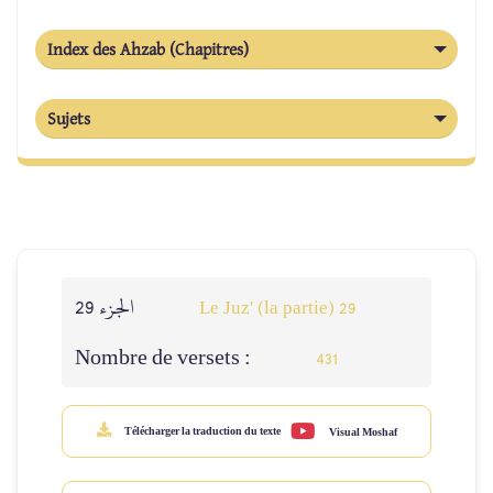
Index des Ahzab (Chapitres)
Sujets
الجزء 29
Le Juz' (la partie) 29
Nombre de versets :
431
Télécharger la traduction du texte
Visual Moshaf