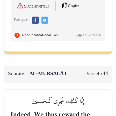
Copier
Signaler l'erreur
Partager :
Sourate:
AL‑MURSALĀT
44
Verset :
إِنَّا كَذَٰلِكَ نَجۡزِي ٱلۡمُحۡسِنِينَ
Indeed, We thus reward the