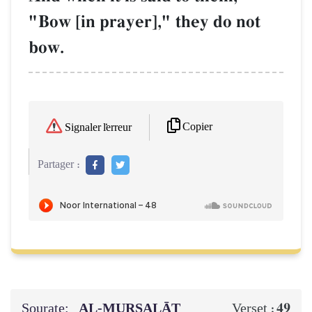
"Bow [in prayer]," they do not
bow.
Copier
Signaler l'erreur
Partager :
Sourate:
AL‑MURSALĀT
49
Verset :