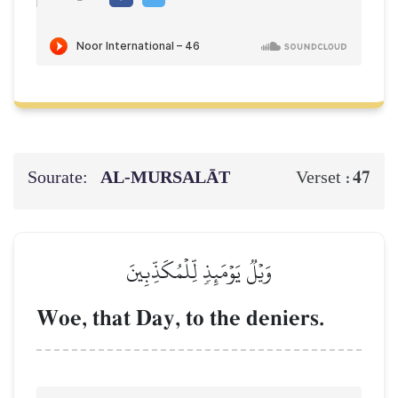
Sourate:
AL‑MURSALĀT
47
Verset :
وَيۡلٞ يَوۡمَئِذٖ لِّلۡمُكَذِّبِينَ
Woe, that Day, to the deniers.