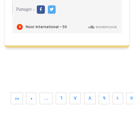
Partager :
««
«
…
6
7
8
9
10
11