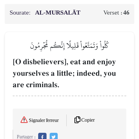
Sourate:
AL‑MURSALĀT
46
Verset :
كُلُواْ وَتَمَتَّعُواْ قَلِيلًا إِنَّكُم مُّجۡرِمُونَ
[O disbelievers], eat and enjoy
yourselves a little; indeed, you
are criminals.
Copier
Signaler l'erreur
Partager :