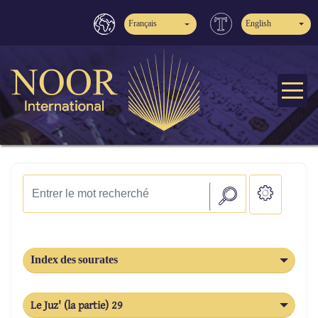
Français
English
Index des sourates
Le Juz' (la partie) 29