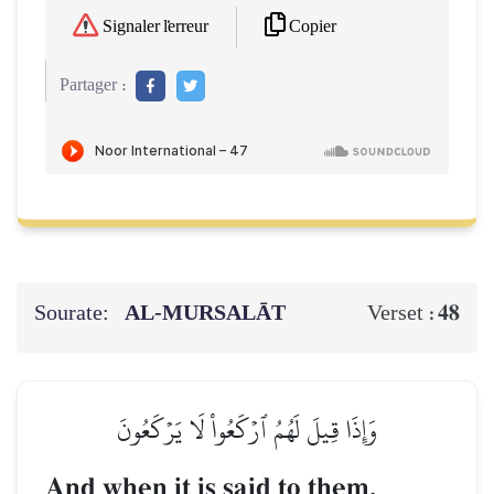
Copier
Signaler l'erreur
Partager :
Sourate:
AL‑MURSALĀT
48
Verset :
وَإِذَا قِيلَ لَهُمُ ٱرۡكَعُواْ لَا يَرۡكَعُونَ
And when it is said to them,