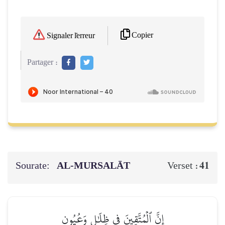
Copier
Signaler l'erreur
Partager :
Sourate:
AL‑MURSALĀT
41
Verset :
إِنَّ ٱلۡمُتَّقِينَ فِي ظِلَٰلٖ وَعُيُونٖ