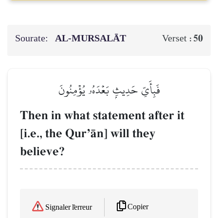
Sourate:
AL‑MURSALĀT
50
Verset :
فَبِأَيِّ حَدِيثِۭ بَعۡدَهُۥ يُؤۡمِنُونَ
Then in what statement after it
[i.e., the QurÕŒn] will they
believe?
Copier
Signaler l'erreur