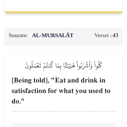
Sourate:
AL‑MURSALĀT
43
Verset :
كُلُواْ وَٱشۡرَبُواْ هَنِيٓـَٔۢا بِمَا كُنتُمۡ تَعۡمَلُونَ
[Being told], "Eat and drink in
satisfaction for what you used to
do."