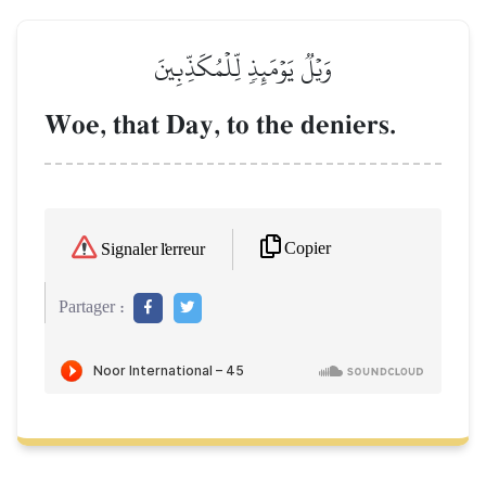
وَيۡلٞ يَوۡمَئِذٖ لِّلۡمُكَذِّبِينَ
Woe, that Day, to the deniers.
Copier
Signaler l'erreur
Partager :