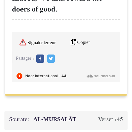
doers of good.
Copier
Signaler l'erreur
Partager :
Sourate:
AL‑MURSALĀT
45
Verset :