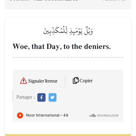
وَيۡلٞ يَوۡمَئِذٖ لِّلۡمُكَذِّبِينَ
Woe, that Day, to the deniers.
Copier
Signaler l'erreur
Partager :