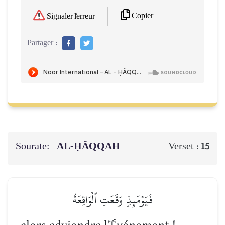
Copier
Signaler l'erreur
Partager :
Sourate:
AL-ḤÂQQAH
Verset :
15
فَيَوۡمَئِذٖ وَقَعَتِ ٱلۡوَاقِعَةُ