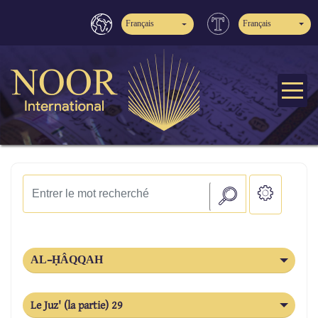
Français
Français
AL-ḤÂQQAH
Le Juz' (la partie) 29