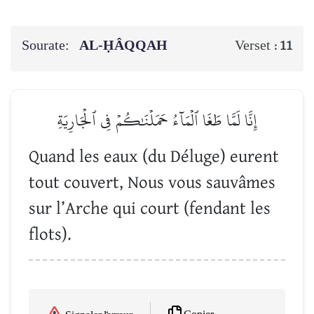
Sourate:
AL-ḤÂQQAH
Verset :
11
إِنَّا لَمَّا طَغَا ٱلۡمَآءُ حَمَلۡنَٰكُمۡ فِي ٱلۡجَارِيَةِ
Quand les eaux (du Déluge) eurent
tout couvert, Nous vous sauvâmes
sur l’Arche qui court (fendant les
flots).