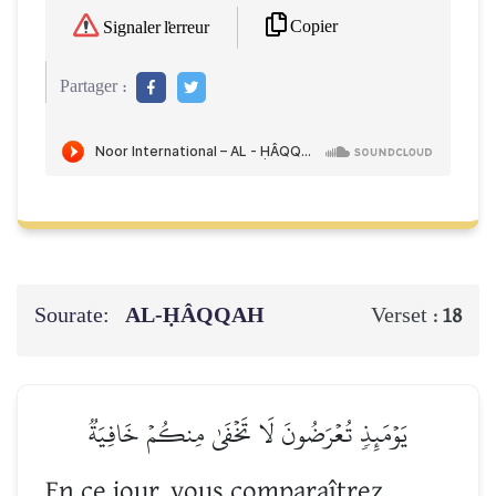
Copier
Signaler l'erreur
Partager :
Sourate:
AL-ḤÂQQAH
Verset :
18
يَوۡمَئِذٖ تُعۡرَضُونَ لَا تَخۡفَىٰ مِنكُمۡ خَافِيَةٞ
En ce jour, vous comparaîtrez