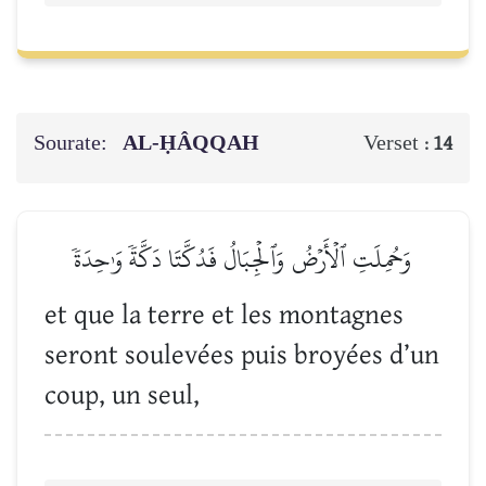
Sourate:
AL-ḤÂQQAH
Verset :
14
وَحُمِلَتِ ٱلۡأَرۡضُ وَٱلۡجِبَالُ فَدُكَّتَا دَكَّةٗ وَٰحِدَةٗ
et que la terre et les montagnes
seront soulevées puis broyées d’un
coup, un seul,