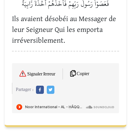
فَعَصَوۡاْ رَسُولَ رَبِّهِمۡ فَأَخَذَهُمۡ أَخۡذَةٗ رَّابِيَةً
Ils avaient désobéi au Messager de
leur Seigneur Qui les emporta
irréversiblement.
Copier
Signaler l'erreur
Partager :