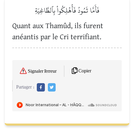
فَأَمَّا ثَمُودُ فَأُهۡلِكُواْ بِٱلطَّاغِيَةِ
Quant aux Thamûd, ils furent
anéantis par le Cri terrifiant.
Copier
Signaler l'erreur
Partager :