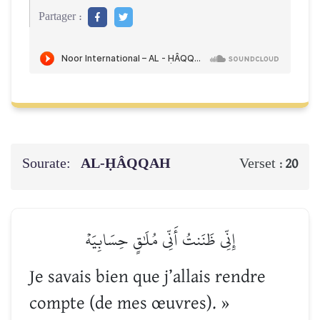
Partager :
Sourate:
AL-ḤÂQQAH
Verset :
20
إِنِّي ظَنَنتُ أَنِّي مُلَٰقٍ حِسَابِيَهۡ
Je savais bien que j’allais rendre
compte (de mes œuvres). »