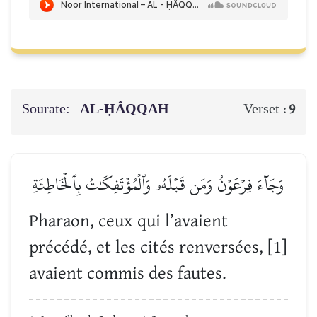
Sourate:
AL-ḤÂQQAH
Verset :
9
وَجَآءَ فِرۡعَوۡنُ وَمَن قَبۡلَهُۥ وَٱلۡمُؤۡتَفِكَٰتُ بِٱلۡخَاطِئَةِ
Pharaon, ceux qui l’avaient
précédé, et les cités renversées, [1]
avaient commis des fautes.