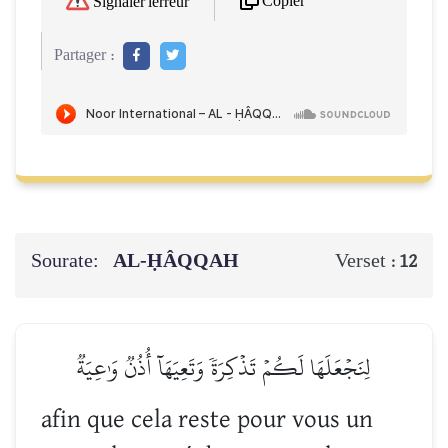
Copier
Signaler l'erreur
Partager :
Sourate:
AL-ḤÂQQAH
Verset :
12
لِنَجۡعَلَهَا لَكُمۡ تَذۡكِرَةٗ وَتَعِيَهَآ أُذُنٞ وَٰعِيَةٞ
afin que cela reste pour vous un