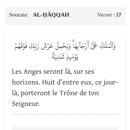
Sourate:
AL-ḤÂQQAH
Verset :
17
وَٱلۡمَلَكُ عَلَىٰٓ أَرۡجَآئِهَاۚ وَيَحۡمِلُ عَرۡشَ رَبِّكَ فَوۡقَهُمۡ
يَوۡمَئِذٖ ثَمَٰنِيَةٞ
Les Anges seront là, sur ses
horizons. Huit d’entre eux, ce jour-
là, porteront le Trône de ton
Seigneur.