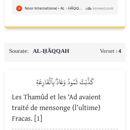
Sourate:
AL-ḤÂQQAH
Verset :
4
كَذَّبَتۡ ثَمُودُ وَعَادُۢ بِٱلۡقَارِعَةِ
Les Thamûd et les ‘Ad avaient
traité de mensonge (l’ultime)
Fracas. [1]