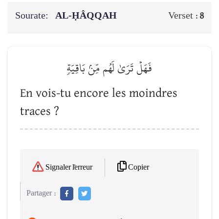
Sourate:
AL-ḤÂQQAH
Verset :
8
فَهَلۡ تَرَىٰ لَهُم مِّنۢ بَاقِيَةٖ
En vois-tu encore les moindres
traces ?
Copier
Signaler l'erreur
Partager :