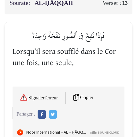
Sourate:
AL-ḤÂQQAH
Verset :
13
فَإِذَا نُفِخَ فِي ٱلصُّورِ نَفۡخَةٞ وَٰحِدَةٞ
Lorsqu’il sera soufflé dans le Cor
une fois, une seule,
Copier
Signaler l'erreur
Partager :