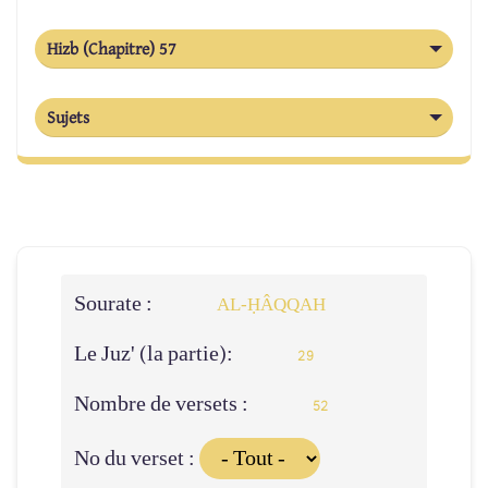
Hizb (Chapitre) 57
Sujets
Sourate :
AL-ḤÂQQAH
Le Juz' (la partie):
29
Nombre de versets :
52
No du verset :