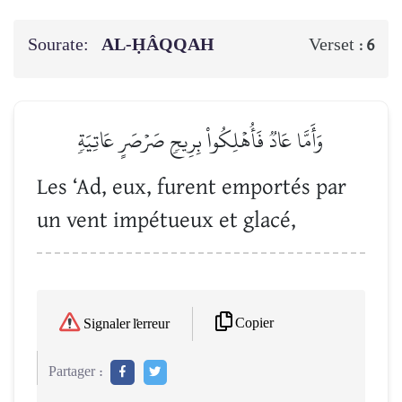
Sourate:
AL-ḤÂQQAH
Verset :
6
وَأَمَّا عَادٞ فَأُهۡلِكُواْ بِرِيحٖ صَرۡصَرٍ عَاتِيَةٖ
Les ‘Ad, eux, furent emportés par
un vent impétueux et glacé,
Copier
Signaler l'erreur
Partager :