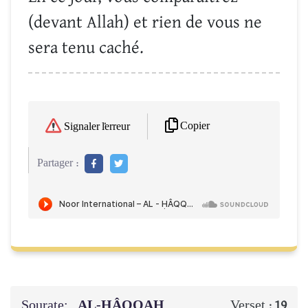
(devant Allah) et rien de vous ne
sera tenu caché.
Copier
Signaler l'erreur
Partager :
Sourate:
AL-ḤÂQQAH
Verset :
19