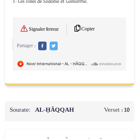
1- Les villes de Sodome et Gomorrhe.
Copier
Signaler l'erreur
Partager :
Sourate:
AL-ḤÂQQAH
Verset :
10