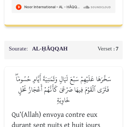
Sourate:
AL-ḤÂQQAH
Verset :
7
سَخَّرَهَا عَلَيۡهِمۡ سَبۡعَ لَيَالٖ وَثَمَٰنِيَةَ أَيَّامٍ حُسُومٗاۖ
فَتَرَى ٱلۡقَوۡمَ فِيهَا صَرۡعَىٰ كَأَنَّهُمۡ أَعۡجَازُ نَخۡلٍ
خَاوِيَةٖ
Qu’(Allah) envoya contre eux
durant sept nuits et huit jours