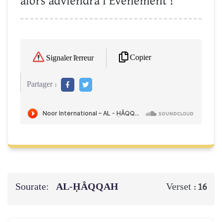
alors adviendra l’Événement !
Copier
Signaler l'erreur
Partager :
Sourate:
AL-ḤÂQQAH
Verset :
16