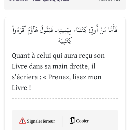
فَأَمَّا مَنۡ أُوتِيَ كِتَٰبَهُۥ بِيَمِينِهِۦ فَيَقُولُ هَآؤُمُ ٱقۡرَءُواْ
كِتَٰبِيَهۡ
Quant à celui qui aura reçu son
Livre dans sa main droite, il
s’écriera : « Prenez, lisez mon
Livre !
Copier
Signaler l'erreur