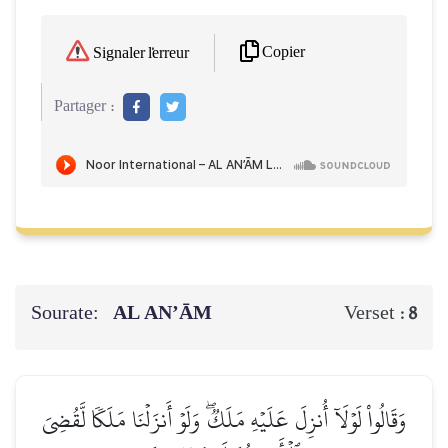
Copier
Signaler l'erreur
Partager :
Sourate:
AL AN’ĀM
Verset :
8
وَقَالُواْ لَوۡلَآ أُنزِلَ عَلَيۡهِ مَلَكٞۖ وَلَوۡ أَنزَلۡنَا مَلَكٗا لَّقُضِيَ