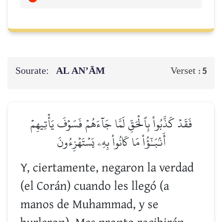
Sourate:
AL AN’ĀM
Verset :
5
فَقَدۡ كَذَّبُواْ بِٱلۡحَقِّ لَمَّا جَآءَهُمۡ فَسَوۡفَ يَأۡتِيهِمۡ
أَنۢبَـٰٓؤُاْ مَا كَانُواْ بِهِۦ يَسۡتَهۡزِءُونَ
Y, ciertamente, negaron la verdad
(el Corán) cuando les llegó (a
manos de Muhammad, y se