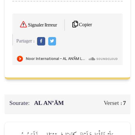
Copier
Signaler l'erreur
Partager :
Sourate:
AL AN’ĀM
Verset :
7