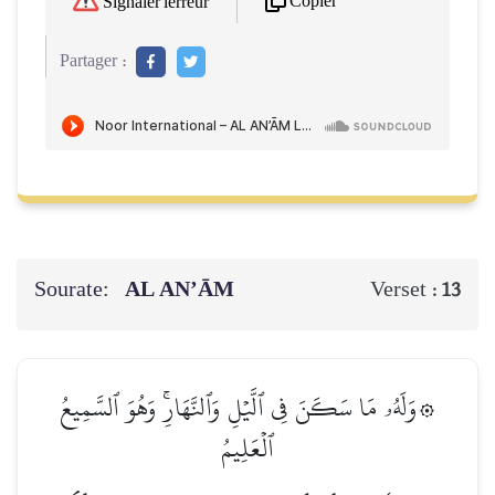
Copier
Signaler l'erreur
Partager :
Sourate:
AL AN’ĀM
Verset :
13
۞وَلَهُۥ مَا سَكَنَ فِي ٱلَّيۡلِ وَٱلنَّهَارِۚ وَهُوَ ٱلسَّمِيعُ
ٱلۡعَلِيمُ