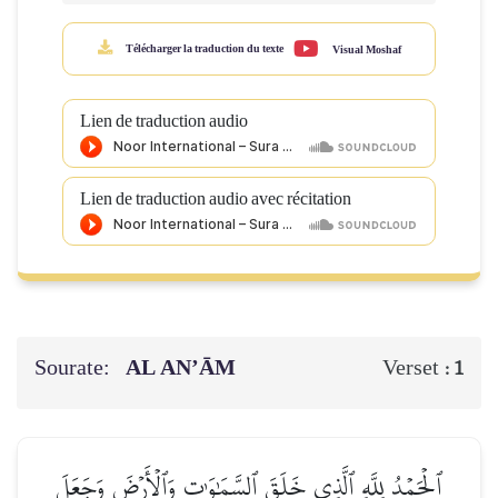
Télécharger la traduction du texte
Visual Moshaf
Lien de traduction audio
Lien de traduction audio avec récitation
Sourate:
AL AN’ĀM
Verset :
1
ٱلۡحَمۡدُ لِلَّهِ ٱلَّذِي خَلَقَ ٱلسَّمَٰوَٰتِ وَٱلۡأَرۡضَ وَجَعَلَ