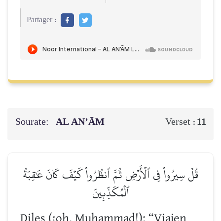
Partager :
Sourate:
AL AN’ĀM
Verset :
11
قُلۡ سِيرُواْ فِي ٱلۡأَرۡضِ ثُمَّ ٱنظُرُواْ كَيۡفَ كَانَ عَٰقِبَةُ
ٱلۡمُكَذِّبِينَ
Diles (¡oh, Muhammad!): “Viajen