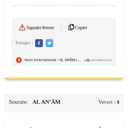
Copier
Signaler l'erreur
Partager :
Sourate:
AL AN’ĀM
Verset :
4