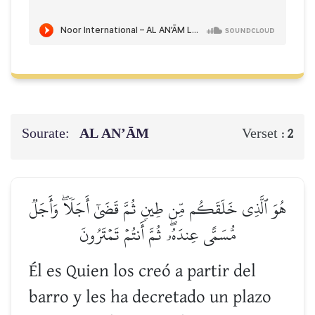
Sourate:
AL AN’ĀM
Verset :
2
هُوَ ٱلَّذِي خَلَقَكُم مِّن طِينٖ ثُمَّ قَضَىٰٓ أَجَلٗاۖ وَأَجَلٞ
مُّسَمًّى عِندَهُۥۖ ثُمَّ أَنتُمۡ تَمۡتَرُونَ
Él es Quien los creó a partir del
barro y les ha decretado un plazo