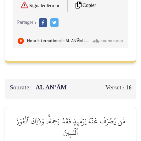
Copier
Signaler l'erreur
Partager :
Sourate:
AL AN’ĀM
Verset :
16
مَّن يُصۡرَفۡ عَنۡهُ يَوۡمَئِذٖ فَقَدۡ رَحِمَهُۥۚ وَذَٰلِكَ ٱلۡفَوۡزُ
ٱلۡمُبِينُ