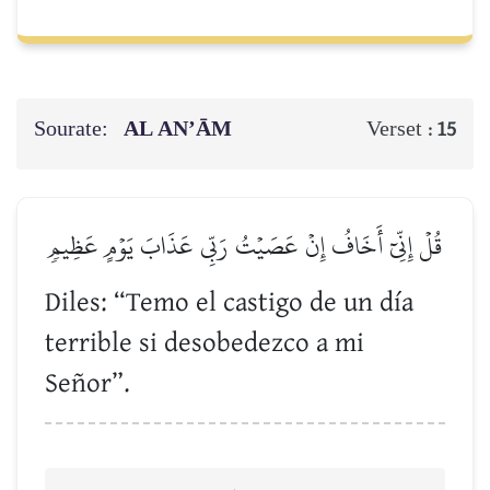
Sourate:
AL AN’ĀM
Verset :
15
قُلۡ إِنِّيٓ أَخَافُ إِنۡ عَصَيۡتُ رَبِّي عَذَابَ يَوۡمٍ عَظِيمٖ
Diles: “Temo el castigo de un día
terrible si desobedezco a mi
Señor”.