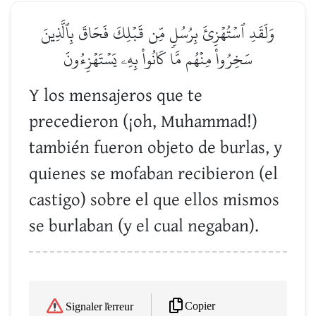
وَلَقَدِ ٱسۡتُهۡزِئَ بِرُسُلٖ مِّن قَبۡلِكَ فَحَاقَ بِٱلَّذِينَ
سَخِرُواْ مِنۡهُم مَّا كَانُواْ بِهِۦ يَسۡتَهۡزِءُونَ
Y los mensajeros que te
precedieron (¡oh, Muhammad!)
también fueron objeto de burlas, y
quienes se mofaban recibieron (el
castigo) sobre el que ellos mismos
se burlaban (y el cual negaban).
Copier
Signaler l'erreur