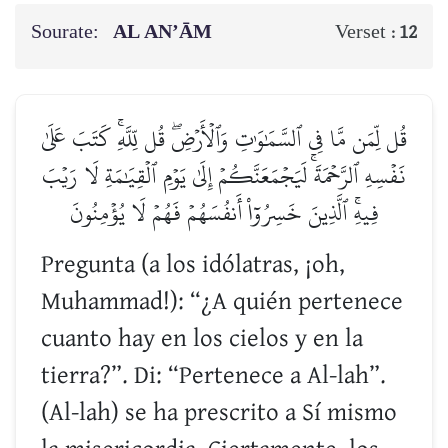
Sourate:
AL AN’ĀM
Verset :
12
قُل لِّمَن مَّا فِي ٱلسَّمَٰوَٰتِ وَٱلۡأَرۡضِۖ قُل لِّلَّهِۚ كَتَبَ عَلَىٰ
نَفۡسِهِ ٱلرَّحۡمَةَۚ لَيَجۡمَعَنَّكُمۡ إِلَىٰ يَوۡمِ ٱلۡقِيَٰمَةِ لَا رَيۡبَ
فِيهِۚ ٱلَّذِينَ خَسِرُوٓاْ أَنفُسَهُمۡ فَهُمۡ لَا يُؤۡمِنُونَ
Pregunta (a los idólatras, ¡oh,
Muhammad!): “¿A quién pertenece
cuanto hay en los cielos y en la
tierra?”. Di: “Pertenece a Al-lah”.
(Al-lah) se ha prescrito a Sí mismo