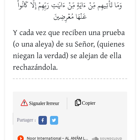
وَمَا تَأۡتِيهِم مِّنۡ ءَايَةٖ مِّنۡ ءَايَٰتِ رَبِّهِمۡ إِلَّا كَانُواْ
عَنۡهَا مُعۡرِضِينَ
Y cada vez que reciben una prueba
(o una aleya) de su Señor, (quienes
niegan la verdad) se alejan de ella
rechazándola.
Copier
Signaler l'erreur
Partager :