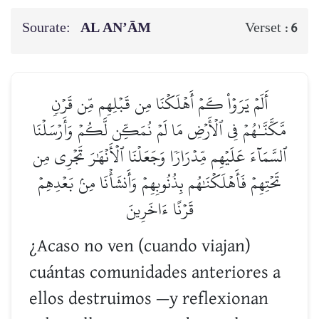
Sourate:
AL AN’ĀM
Verset :
6
أَلَمۡ يَرَوۡاْ كَمۡ أَهۡلَكۡنَا مِن قَبۡلِهِم مِّن قَرۡنٖ
مَّكَّنَّـٰهُمۡ فِي ٱلۡأَرۡضِ مَا لَمۡ نُمَكِّن لَّكُمۡ وَأَرۡسَلۡنَا
ٱلسَّمَآءَ عَلَيۡهِم مِّدۡرَارٗا وَجَعَلۡنَا ٱلۡأَنۡهَٰرَ تَجۡرِي مِن
تَحۡتِهِمۡ فَأَهۡلَكۡنَٰهُم بِذُنُوبِهِمۡ وَأَنشَأۡنَا مِنۢ بَعۡدِهِمۡ
قَرۡنًا ءَاخَرِينَ
¿Acaso no ven (cuando viajan)
cuántas comunidades anteriores a
ellos destruimos —y reflexionan