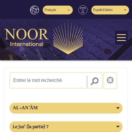
Français
Español latino
AL-AN ̒ÂM
Le Juz' (la partie) 7