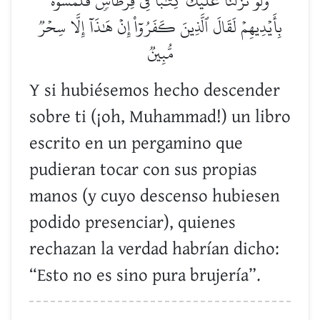
وَلَوۡ نَزَّلۡنَا عَلَيۡكَ كِتَٰبٗا فِي قِرۡطَاسٖ فَلَمَسُوهُ
بِأَيۡدِيهِمۡ لَقَالَ ٱلَّذِينَ كَفَرُوٓاْ إِنۡ هَٰذَآ إِلَّا سِحۡرٞ
مُّبِينٞ
Y si hubiésemos hecho descender
sobre ti (¡oh, Muhammad!) un libro
escrito en un pergamino que
pudieran tocar con sus propias
manos (y cuyo descenso hubiesen
podido presenciar), quienes
rechazan la verdad habrían dicho:
“Esto no es sino pura brujería”.