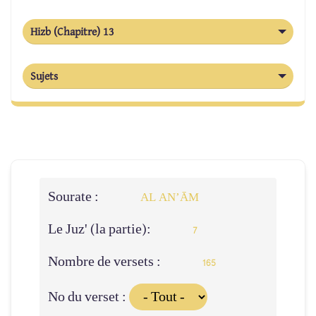
Hizb (Chapitre) 13
Sujets
Sourate :
AL AN’ĀM
Le Juz' (la partie):
7
Nombre de versets :
165
No du verset :