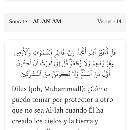
Sourate:
AL AN’ĀM
Verset :
14
قُلۡ أَغَيۡرَ ٱللَّهِ أَتَّخِذُ وَلِيّٗا فَاطِرِ ٱلسَّمَٰوَٰتِ وَٱلۡأَرۡضِ
وَهُوَ يُطۡعِمُ وَلَا يُطۡعَمُۗ قُلۡ إِنِّيٓ أُمِرۡتُ أَنۡ أَكُونَ
أَوَّلَ مَنۡ أَسۡلَمَۖ وَلَا تَكُونَنَّ مِنَ ٱلۡمُشۡرِكِينَ
Diles (¡oh, Muhammad!): ¿Cómo
puedo tomar por protector a otro
que no sea Al-lah cuando Él ha
creado los cielos y la tierra y