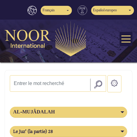
Français
Español europeo
AL-MUJÂDALAH
Le Juz' (la partie) 28