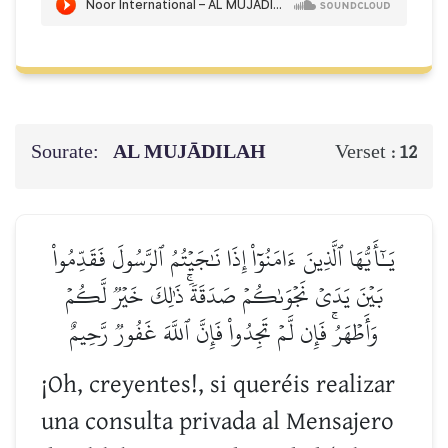
Sourate:
AL MUJĀDILAH
Verset :
12
يَـٰٓأَيُّهَا ٱلَّذِينَ ءَامَنُوٓاْ إِذَا نَٰجَيۡتُمُ ٱلرَّسُولَ فَقَدِّمُواْ
بَيۡنَ يَدَيۡ نَجۡوَىٰكُمۡ صَدَقَةٗۚ ذَٰلِكَ خَيۡرٞ لَّكُمۡ
وَأَطۡهَرُۚ فَإِن لَّمۡ تَجِدُواْ فَإِنَّ ٱللَّهَ غَفُورٞ رَّحِيمٌ
¡Oh, creyentes!, si queréis realizar
una consulta privada al Mensajero