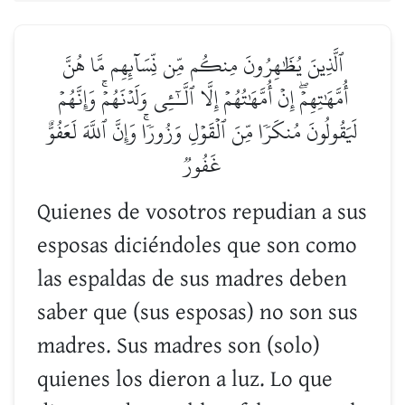
ٱلَّذِينَ يُظَٰهِرُونَ مِنكُم مِّن نِّسَآئِهِم مَّا هُنَّ
أُمَّهَٰتِهِمۡۖ إِنۡ أُمَّهَٰتُهُمۡ إِلَّا ٱلَّـٰٓـِٔي وَلَدۡنَهُمۡۚ وَإِنَّهُمۡ
لَيَقُولُونَ مُنكَرٗا مِّنَ ٱلۡقَوۡلِ وَزُورٗاۚ وَإِنَّ ٱللَّهَ لَعَفُوٌّ
غَفُورٞ
Quienes de vosotros repudian a sus
esposas diciéndoles que son como
las espaldas de sus madres deben
saber que (sus esposas) no son sus
madres. Sus madres son (solo)
quienes los dieron a luz. Lo que