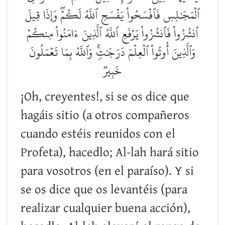
ٱلۡمَجَٰلِسِ فَٱفۡسَحُواْ يَفۡسَحِ ٱللَّهُ لَكُمۡۖ وَإِذَا قِيلَ
ٱنشُزُواْ فَٱنشُزُواْ يَرۡفَعِ ٱللَّهُ ٱلَّذِينَ ءَامَنُواْ مِنكُمۡ
وَٱلَّذِينَ أُوتُواْ ٱلۡعِلۡمَ دَرَجَٰتٖۚ وَٱللَّهُ بِمَا تَعۡمَلُونَ
خَبِيرٞ
¡Oh, creyentes!, si se os dice que
hagáis sitio (a otros compañeros
cuando estéis reunidos con el
Profeta), hacedlo; Al-lah hará sitio
para vosotros (en el paraíso). Y si
se os dice que os levantéis (para
realizar cualquier buena acción),