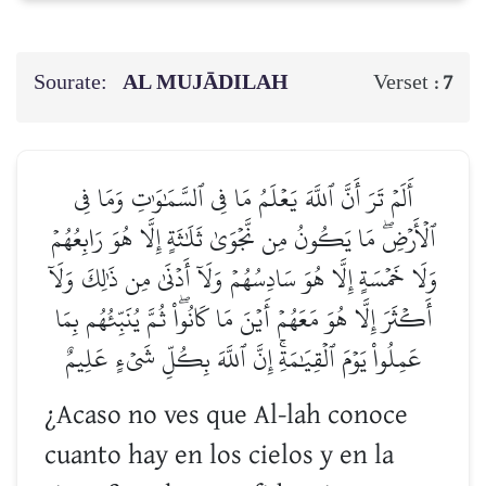
Sourate:
AL MUJĀDILAH
Verset :
7
أَلَمۡ تَرَ أَنَّ ٱللَّهَ يَعۡلَمُ مَا فِي ٱلسَّمَٰوَٰتِ وَمَا فِي
ٱلۡأَرۡضِۖ مَا يَكُونُ مِن نَّجۡوَىٰ ثَلَٰثَةٍ إِلَّا هُوَ رَابِعُهُمۡ
وَلَا خَمۡسَةٍ إِلَّا هُوَ سَادِسُهُمۡ وَلَآ أَدۡنَىٰ مِن ذَٰلِكَ وَلَآ
أَكۡثَرَ إِلَّا هُوَ مَعَهُمۡ أَيۡنَ مَا كَانُواْۖ ثُمَّ يُنَبِّئُهُم بِمَا
عَمِلُواْ يَوۡمَ ٱلۡقِيَٰمَةِۚ إِنَّ ٱللَّهَ بِكُلِّ شَيۡءٍ عَلِيمٌ
¿Acaso no ves que Al-lah conoce
cuanto hay en los cielos y en la