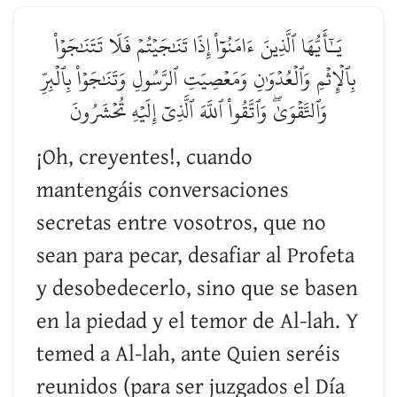
يَـٰٓأَيُّهَا ٱلَّذِينَ ءَامَنُوٓاْ إِذَا تَنَٰجَيۡتُمۡ فَلَا تَتَنَٰجَوۡاْ
بِٱلۡإِثۡمِ وَٱلۡعُدۡوَٰنِ وَمَعۡصِيَتِ ٱلرَّسُولِ وَتَنَٰجَوۡاْ بِٱلۡبِرِّ
وَٱلتَّقۡوَىٰۖ وَٱتَّقُواْ ٱللَّهَ ٱلَّذِيٓ إِلَيۡهِ تُحۡشَرُونَ
¡Oh, creyentes!, cuando
mantengáis conversaciones
secretas entre vosotros, que no
sean para pecar, desafiar al Profeta
y desobedecerlo, sino que se basen
en la piedad y el temor de Al-lah. Y
temed a Al-lah, ante Quien seréis
reunidos (para ser juzgados el Día