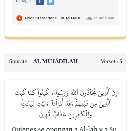
Partager :
Sourate:
AL MUJĀDILAH
Verset :
5
إِنَّ ٱلَّذِينَ يُحَآدُّونَ ٱللَّهَ وَرَسُولَهُۥ كُبِتُواْ كَمَا كُبِتَ
ٱلَّذِينَ مِن قَبۡلِهِمۡۚ وَقَدۡ أَنزَلۡنَآ ءَايَٰتِۭ بَيِّنَٰتٖۚ
وَلِلۡكَٰفِرِينَ عَذَابٞ مُّهِينٞ
Quienes se opongan a Al-lah y a Su