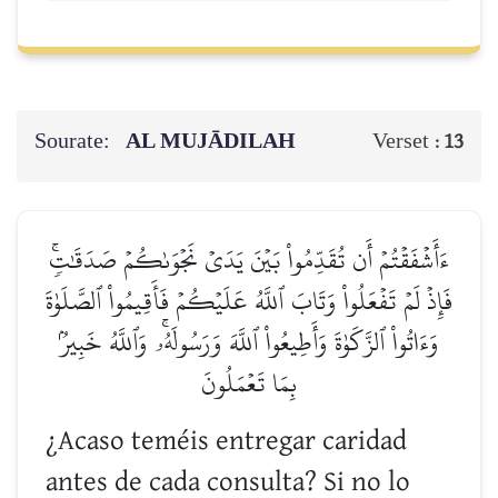
Sourate:
AL MUJĀDILAH
Verset :
13
ءَأَشۡفَقۡتُمۡ أَن تُقَدِّمُواْ بَيۡنَ يَدَيۡ نَجۡوَىٰكُمۡ صَدَقَٰتٖۚ
فَإِذۡ لَمۡ تَفۡعَلُواْ وَتَابَ ٱللَّهُ عَلَيۡكُمۡ فَأَقِيمُواْ ٱلصَّلَوٰةَ
وَءَاتُواْ ٱلزَّكَوٰةَ وَأَطِيعُواْ ٱللَّهَ وَرَسُولَهُۥۚ وَٱللَّهُ خَبِيرُۢ
بِمَا تَعۡمَلُونَ
¿Acaso teméis entregar caridad
antes de cada consulta? Si no lo