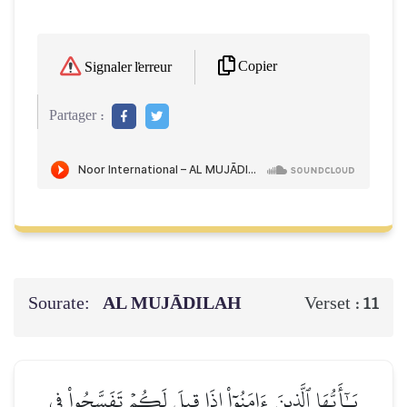
Copier
Signaler l'erreur
Partager :
Sourate:
AL MUJĀDILAH
Verset :
11
يَـٰٓأَيُّهَا ٱلَّذِينَ ءَامَنُوٓاْ إِذَا قِيلَ لَكُمۡ تَفَسَّحُواْ فِي