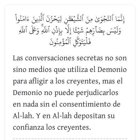
إِنَّمَا ٱلنَّجۡوَىٰ مِنَ ٱلشَّيۡطَٰنِ لِيَحۡزُنَ ٱلَّذِينَ ءَامَنُواْ
وَلَيۡسَ بِضَآرِّهِمۡ شَيۡـًٔا إِلَّا بِإِذۡنِ ٱللَّهِۚ وَعَلَى ٱللَّهِ
فَلۡيَتَوَكَّلِ ٱلۡمُؤۡمِنُونَ
Las conversaciones secretas no son
sino medios que utiliza el Demonio
para afligir a los creyentes, mas el
Demonio no puede perjudicarlos
en nada sin el consentimiento de
Al-lah. Y en Al-lah depositan su
confianza los creyentes.