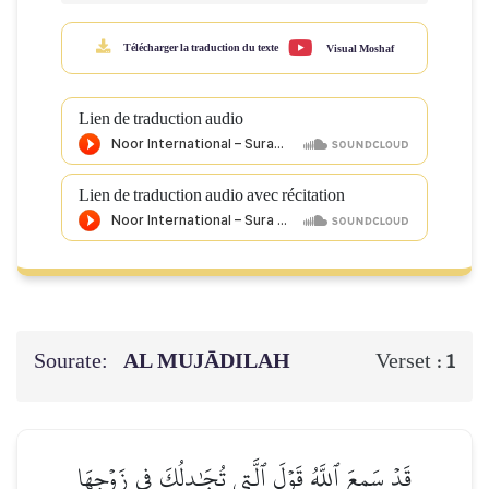
Télécharger la traduction du texte
Visual Moshaf
Lien de traduction audio
Lien de traduction audio avec récitation
Sourate:
AL MUJĀDILAH
Verset :
1
قَدۡ سَمِعَ ٱللَّهُ قَوۡلَ ٱلَّتِي تُجَٰدِلُكَ فِي زَوۡجِهَا