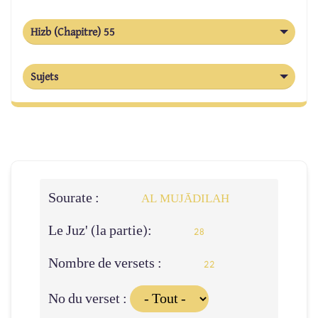
Hizb (Chapitre) 55
Sujets
Sourate :
AL MUJĀDILAH
Le Juz' (la partie):
28
Nombre de versets :
22
No du verset :