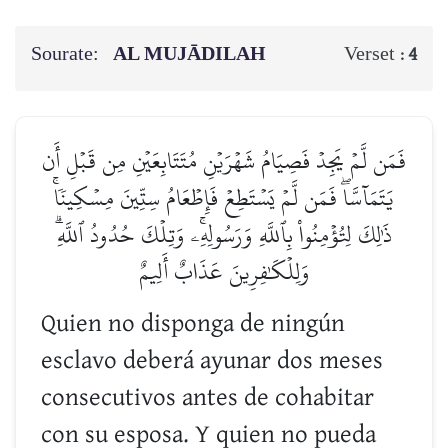
Sourate:
AL MUJĀDILAH
Verset :
4
فَمَن لَّمۡ يَجِدۡ فَصِيَامُ شَهۡرَيۡنِ مُتَتَابِعَيۡنِ مِن قَبۡلِ أَن
يَتَمَآسَّاۖ فَمَن لَّمۡ يَسۡتَطِعۡ فَإِطۡعَامُ سِتِّينَ مِسۡكِينٗاۚ
ذَٰلِكَ لِتُؤۡمِنُواْ بِٱللَّهِ وَرَسُولِهِۦۚ وَتِلۡكَ حُدُودُ ٱللَّهِۗ
وَلِلۡكَٰفِرِينَ عَذَابٌ أَلِيمٌ
Quien no disponga de ningún
esclavo deberá ayunar dos meses
consecutivos antes de cohabitar
con su esposa. Y quien no pueda