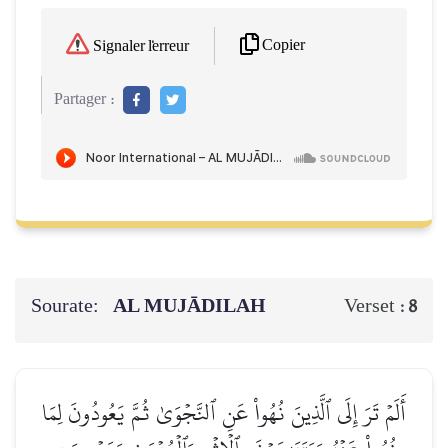
Copier
Signaler l'erreur
Partager :
Sourate:
AL MUJĀDILAH
Verset :
8
أَلَمۡ تَرَ إِلَى ٱلَّذِينَ نُهُواْ عَنِ ٱلنَّجۡوَىٰ ثُمَّ يَعُودُونَ لِمَا