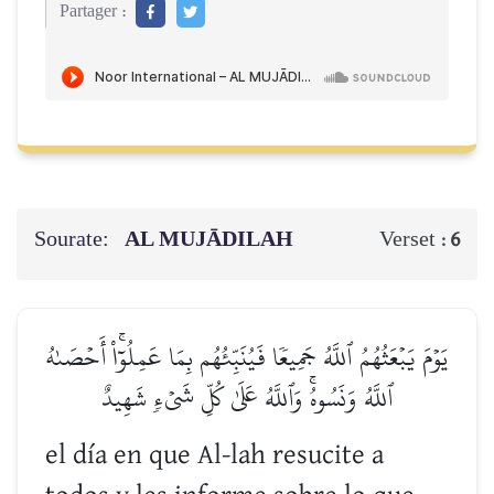
Partager :
Sourate:
AL MUJĀDILAH
Verset :
6
يَوۡمَ يَبۡعَثُهُمُ ٱللَّهُ جَمِيعٗا فَيُنَبِّئُهُم بِمَا عَمِلُوٓاْۚ أَحۡصَىٰهُ
ٱللَّهُ وَنَسُوهُۚ وَٱللَّهُ عَلَىٰ كُلِّ شَيۡءٖ شَهِيدٌ
el día en que Al-lah resucite a