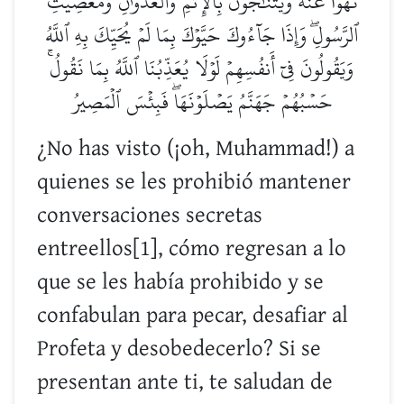
نُهُواْ عَنۡهُ وَيَتَنَٰجَوۡنَ بِٱلۡإِثۡمِ وَٱلۡعُدۡوَٰنِ وَمَعۡصِيَتِ
ٱلرَّسُولِۖ وَإِذَا جَآءُوكَ حَيَّوۡكَ بِمَا لَمۡ يُحَيِّكَ بِهِ ٱللَّهُ
وَيَقُولُونَ فِيٓ أَنفُسِهِمۡ لَوۡلَا يُعَذِّبُنَا ٱللَّهُ بِمَا نَقُولُۚ
حَسۡبُهُمۡ جَهَنَّمُ يَصۡلَوۡنَهَاۖ فَبِئۡسَ ٱلۡمَصِيرُ
¿No has visto (¡oh, Muhammad!) a
quienes se les prohibió mantener
conversaciones secretas
entreellos[1], cómo regresan a lo
que se les había prohibido y se
confabulan para pecar, desafiar al
Profeta y desobedecerlo? Si se
presentan ante ti, te saludan de