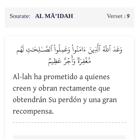
Sourate:
AL MĀ’IDAH
Verset :
9
وَعَدَ ٱللَّهُ ٱلَّذِينَ ءَامَنُواْ وَعَمِلُواْ ٱلصَّـٰلِحَٰتِ لَهُم
مَّغۡفِرَةٞ وَأَجۡرٌ عَظِيمٞ
Al-lah ha prometido a quienes
creen y obran rectamente que
obtendrán Su perdón y una gran
recompensa.