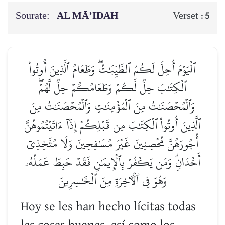
Sourate:
AL MĀ’IDAH
Verset :
5
ٱلۡيَوۡمَ أُحِلَّ لَكُمُ ٱلطَّيِّبَٰتُۖ وَطَعَامُ ٱلَّذِينَ أُوتُواْ
ٱلۡكِتَٰبَ حِلّٞ لَّكُمۡ وَطَعَامُكُمۡ حِلّٞ لَّهُمۡۖ
وَٱلۡمُحۡصَنَٰتُ مِنَ ٱلۡمُؤۡمِنَٰتِ وَٱلۡمُحۡصَنَٰتُ مِنَ
ٱلَّذِينَ أُوتُواْ ٱلۡكِتَٰبَ مِن قَبۡلِكُمۡ إِذَآ ءَاتَيۡتُمُوهُنَّ
أُجُورَهُنَّ مُحۡصِنِينَ غَيۡرَ مُسَٰفِحِينَ وَلَا مُتَّخِذِيٓ
أَخۡدَانٖۗ وَمَن يَكۡفُرۡ بِٱلۡإِيمَٰنِ فَقَدۡ حَبِطَ عَمَلُهُۥ
وَهُوَ فِي ٱلۡأٓخِرَةِ مِنَ ٱلۡخَٰسِرِينَ
Hoy se les han hecho lícitas todas