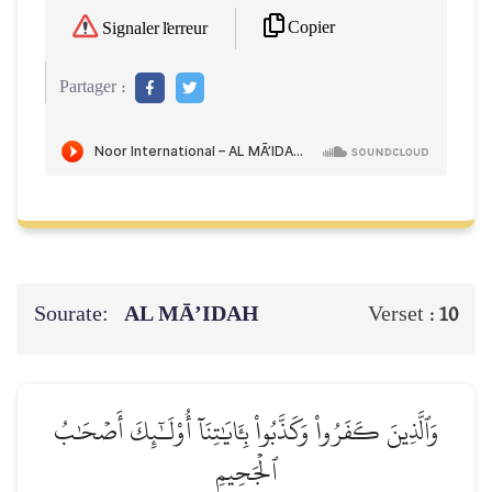
Copier
Signaler l'erreur
Partager :
Sourate:
AL MĀ’IDAH
Verset :
10
وَٱلَّذِينَ كَفَرُواْ وَكَذَّبُواْ بِـَٔايَٰتِنَآ أُوْلَـٰٓئِكَ أَصۡحَٰبُ
ٱلۡجَحِيمِ