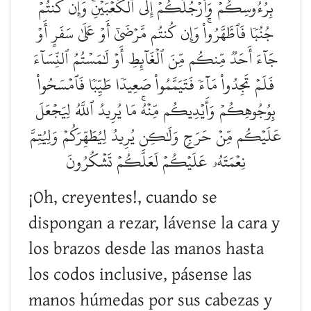
بِرُءُوسِكُمۡ وَأَرۡجُلَكُمۡ إِلَى ٱلۡكَعۡبَيۡنِۚ وَإِن كُنتُمۡ
جُنُبٗا فَٱطَّهَّرُواْۚ وَإِن كُنتُم مَّرۡضَىٰٓ أَوۡ عَلَىٰ سَفَرٍ أَوۡ
جَآءَ أَحَدٞ مِّنكُم مِّنَ ٱلۡغَآئِطِ أَوۡ لَٰمَسۡتُمُ ٱلنِّسَآءَ
فَلَمۡ تَجِدُواْ مَآءٗ فَتَيَمَّمُواْ صَعِيدٗا طَيِّبٗا فَٱمۡسَحُواْ
بِوُجُوهِكُمۡ وَأَيۡدِيكُم مِّنۡهُۚ مَا يُرِيدُ ٱللَّهُ لِيَجۡعَلَ
عَلَيۡكُم مِّنۡ حَرَجٖ وَلَٰكِن يُرِيدُ لِيُطَهِّرَكُمۡ وَلِيُتِمَّ
نِعۡمَتَهُۥ عَلَيۡكُمۡ لَعَلَّكُمۡ تَشۡكُرُونَ
¡Oh, creyentes!, cuando se
dispongan a rezar, lávense la cara y
los brazos desde las manos hasta
los codos inclusive, pásense las
manos húmedas por sus cabezas y