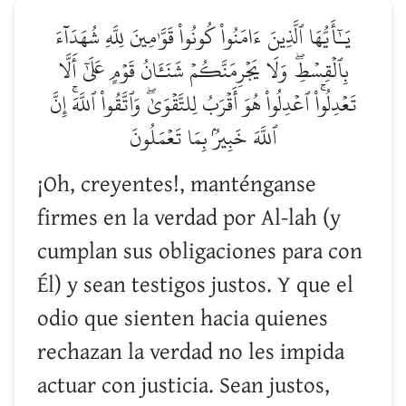
يَـٰٓأَيُّهَا ٱلَّذِينَ ءَامَنُواْ كُونُواْ قَوَّـٰمِينَ لِلَّهِ شُهَدَآءَ
بِٱلۡقِسۡطِۖ وَلَا يَجۡرِمَنَّكُمۡ شَنَـَٔانُ قَوۡمٍ عَلَىٰٓ أَلَّا
تَعۡدِلُواْۚ ٱعۡدِلُواْ هُوَ أَقۡرَبُ لِلتَّقۡوَىٰۖ وَٱتَّقُواْ ٱللَّهَۚ إِنَّ
ٱللَّهَ خَبِيرُۢ بِمَا تَعۡمَلُونَ
¡Oh, creyentes!, manténganse
firmes en la verdad por Al-lah (y
cumplan sus obligaciones para con
Él) y sean testigos justos. Y que el
odio que sienten hacia quienes
rechazan la verdad no les impida
actuar con justicia. Sean justos,