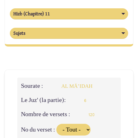
Hizb (Chapitre) 11
Sujets
Sourate :
AL MĀ’IDAH
Le Juz' (la partie):
6
Nombre de versets :
120
No du verset :