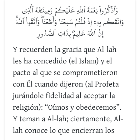
وَٱذۡكُرُواْ نِعۡمَةَ ٱللَّهِ عَلَيۡكُمۡ وَمِيثَٰقَهُ ٱلَّذِي
وَاثَقَكُم بِهِۦٓ إِذۡ قُلۡتُمۡ سَمِعۡنَا وَأَطَعۡنَاۖ وَٱتَّقُواْ ٱللَّهَۚ
إِنَّ ٱللَّهَ عَلِيمُۢ بِذَاتِ ٱلصُّدُورِ
Y recuerden la gracia que Al-lah
les ha concedido (el Islam) y el
pacto al que se comprometieron
con Él cuando dijeron (al Profeta
jurándole fidelidad al aceptar la
religión): “Oímos y obedecemos”.
Y teman a Al-lah; ciertamente, Al-
lah conoce lo que encierran los