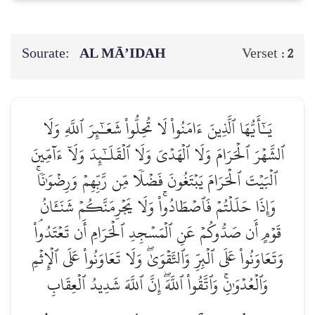
Sourate:
AL MĀ’IDAH
Verset :
2
يَـٰٓأَيُّهَا ٱلَّذِينَ ءَامَنُواْ لَا تُحِلُّواْ شَعَـٰٓئِرَ ٱللَّهِ وَلَا
ٱلشَّهۡرَ ٱلۡحَرَامَ وَلَا ٱلۡهَدۡيَ وَلَا ٱلۡقَلَـٰٓئِدَ وَلَآ ءَآمِّينَ
ٱلۡبَيۡتَ ٱلۡحَرَامَ يَبۡتَغُونَ فَضۡلٗا مِّن رَّبِّهِمۡ وَرِضۡوَٰنٗاۚ
وَإِذَا حَلَلۡتُمۡ فَٱصۡطَادُواْۚ وَلَا يَجۡرِمَنَّكُمۡ شَنَـَٔانُ
قَوۡمٍ أَن صَدُّوكُمۡ عَنِ ٱلۡمَسۡجِدِ ٱلۡحَرَامِ أَن تَعۡتَدُواْۘ
وَتَعَاوَنُواْ عَلَى ٱلۡبِرِّ وَٱلتَّقۡوَىٰۖ وَلَا تَعَاوَنُواْ عَلَى ٱلۡإِثۡمِ
وَٱلۡعُدۡوَٰنِۚ وَٱتَّقُواْ ٱللَّهَۖ إِنَّ ٱللَّهَ شَدِيدُ ٱلۡعِقَابِ