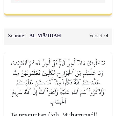
Sourate:
AL MĀ’IDAH
Verset :
4
يَسۡـَٔلُونَكَ مَاذَآ أُحِلَّ لَهُمۡۖ قُلۡ أُحِلَّ لَكُمُ ٱلطَّيِّبَٰتُ
وَمَا عَلَّمۡتُم مِّنَ ٱلۡجَوَارِحِ مُكَلِّبِينَ تُعَلِّمُونَهُنَّ مِمَّا
عَلَّمَكُمُ ٱللَّهُۖ فَكُلُواْ مِمَّآ أَمۡسَكۡنَ عَلَيۡكُمۡ
وَٱذۡكُرُواْ ٱسۡمَ ٱللَّهِ عَلَيۡهِۖ وَٱتَّقُواْ ٱللَّهَۚ إِنَّ ٱللَّهَ سَرِيعُ
ٱلۡحِسَابِ
Te preguntan (¡oh, Muhammad!)