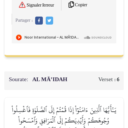
Copier
Signaler l'erreur
Partager :
Sourate:
AL MĀ’IDAH
Verset :
6
يَـٰٓأَيُّهَا ٱلَّذِينَ ءَامَنُوٓاْ إِذَا قُمۡتُمۡ إِلَى ٱلصَّلَوٰةِ فَٱغۡسِلُواْ
وُجُوهَكُمۡ وَأَيۡدِيَكُمۡ إِلَى ٱلۡمَرَافِقِ وَٱمۡسَحُواْ