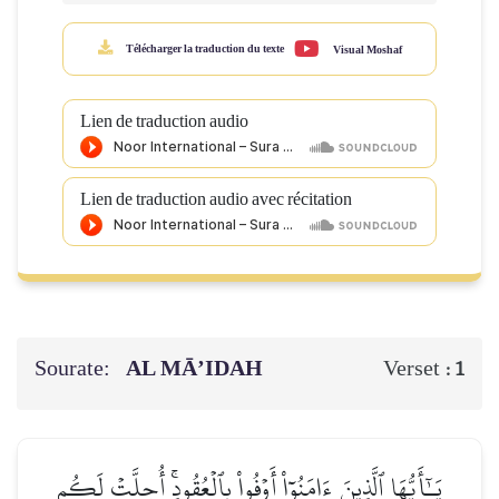
Télécharger la traduction du texte
Visual Moshaf
Lien de traduction audio
Lien de traduction audio avec récitation
Sourate:
AL MĀ’IDAH
Verset :
1
يَـٰٓأَيُّهَا ٱلَّذِينَ ءَامَنُوٓاْ أَوۡفُواْ بِٱلۡعُقُودِۚ أُحِلَّتۡ لَكُم