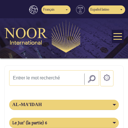
Français
Español latino
AL-MA’IDAH
Le Juz' (la partie) 6