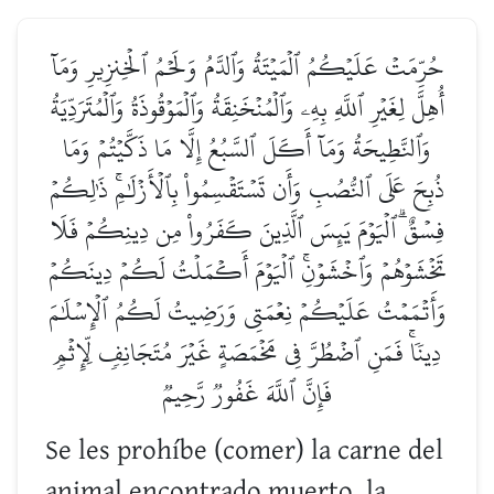
حُرِّمَتۡ عَلَيۡكُمُ ٱلۡمَيۡتَةُ وَٱلدَّمُ وَلَحۡمُ ٱلۡخِنزِيرِ وَمَآ
أُهِلَّ لِغَيۡرِ ٱللَّهِ بِهِۦ وَٱلۡمُنۡخَنِقَةُ وَٱلۡمَوۡقُوذَةُ وَٱلۡمُتَرَدِّيَةُ
وَٱلنَّطِيحَةُ وَمَآ أَكَلَ ٱلسَّبُعُ إِلَّا مَا ذَكَّيۡتُمۡ وَمَا
ذُبِحَ عَلَى ٱلنُّصُبِ وَأَن تَسۡتَقۡسِمُواْ بِٱلۡأَزۡلَٰمِۚ ذَٰلِكُمۡ
فِسۡقٌۗ ٱلۡيَوۡمَ يَئِسَ ٱلَّذِينَ كَفَرُواْ مِن دِينِكُمۡ فَلَا
تَخۡشَوۡهُمۡ وَٱخۡشَوۡنِۚ ٱلۡيَوۡمَ أَكۡمَلۡتُ لَكُمۡ دِينَكُمۡ
وَأَتۡمَمۡتُ عَلَيۡكُمۡ نِعۡمَتِي وَرَضِيتُ لَكُمُ ٱلۡإِسۡلَٰمَ
دِينٗاۚ فَمَنِ ٱضۡطُرَّ فِي مَخۡمَصَةٍ غَيۡرَ مُتَجَانِفٖ لِّإِثۡمٖ
فَإِنَّ ٱللَّهَ غَفُورٞ رَّحِيمٞ
Se les prohíbe (comer) la carne del
animal encontrado muerto, la