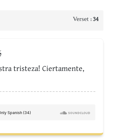
Verset :
34
وَ
tra tristeza! Ciertamente,