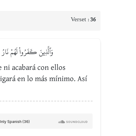
Verset :
36
وَٱلَّذِينَ كَفَرُواْ لَهُمۡ نَارُ 
 ni acabará con ellos
tigará en lo más mínimo. Así