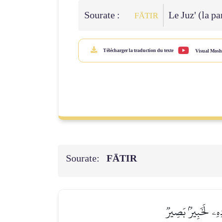
Sourate :
Le Juz' (la pa
FĀTIR
Télécharger la traduction du texte
Visual Mosh
Sourate:
FĀTIR
ِهِۦ لَخَبِيرُۢ بَصِيرٞ