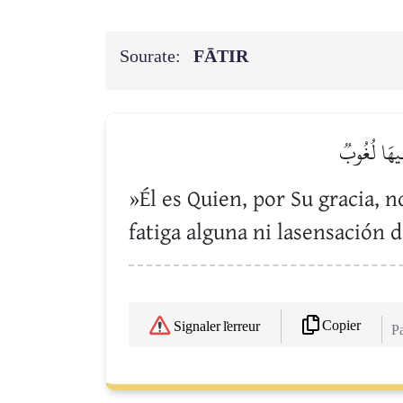
Sourate:
FĀTIR
ِيهَا لُغُوبٞ
»Él es Quien, por Su gracia,
fatiga alguna ni lasensación 
Copier
Signaler l'erreur
Pa