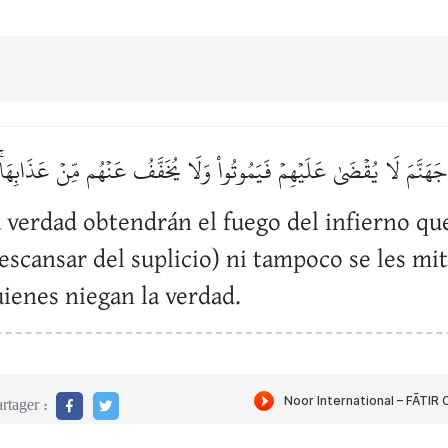
جَهَنَّمَ لَا يُقۡضَىٰ عَلَيۡهِمۡ فَيَمُوتُواْ وَلَا يُخَفَّفُ عَنۡهُم مِّنۡ عَذَابِهَ
 verdad obtendrán el fuego del infierno que
scansar del suplicio) ni tampoco se les mi
enes niegan la verdad.
rtager :