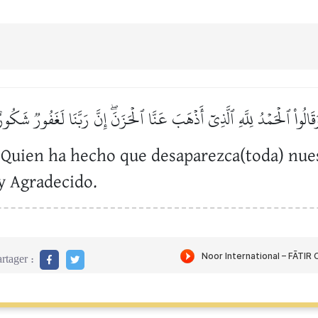
قَالُواْ ٱلۡحَمۡدُ لِلَّهِ ٱلَّذِيٓ أَذۡهَبَ عَنَّا ٱلۡحَزَنَۖ إِنَّ رَبَّنَا لَغَفُورٞ شَكُور
, Quien ha hecho que desaparezca(toda) nues
y Agradecido.
rtager :