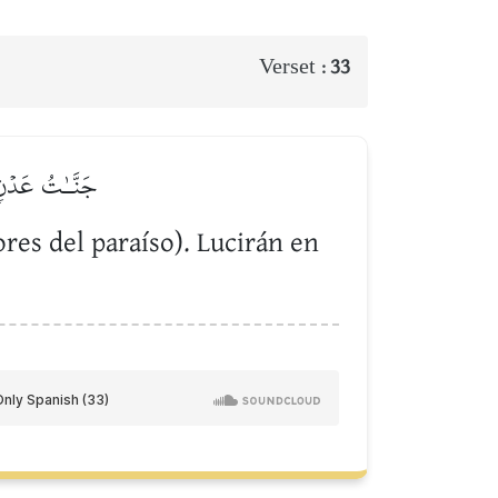
Verset :
33
جَنَّـٰتُ عَدۡنٖ 
ores del paraíso). Lucirán en