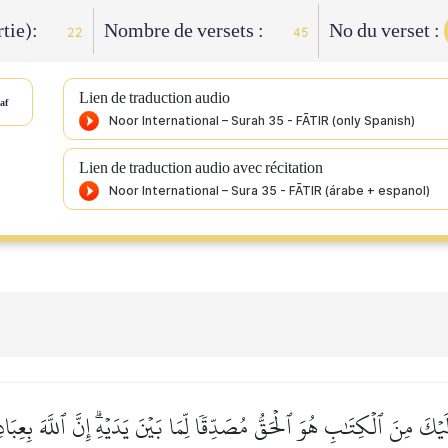
rtie):
Nombre de versets :
No du verset :
22
45
Lien de traduction audio
af
Lien de traduction audio avec récitation
إِلَيۡكَ مِنَ ٱلۡكِتَٰبِ هُوَ ٱلۡحَقُّ مُصَدِّقٗا لِّمَا بَيۡنَ يَدَيۡهِۗ إِنَّ ٱللَّهَ بِعِبَاد