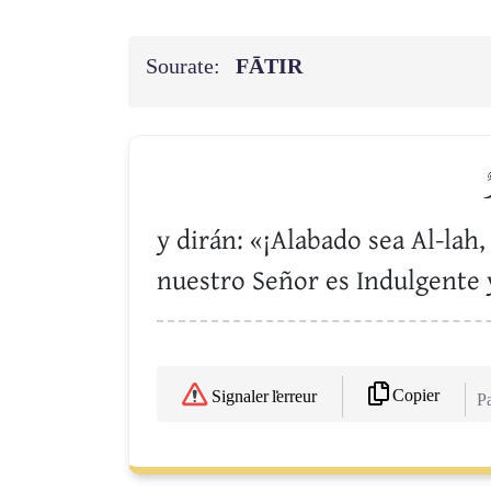
Sourate:
FĀTIR
ٌ
y dirán: «¡Alabado sea Al-lah
nuestro Señor es Indulgente 
Copier
Signaler l'erreur
Pa