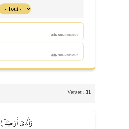
Verset :
31
وَٱلَّذِيٓ أَوۡحَيۡنَآ 