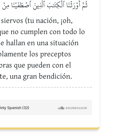
ثُمَّ أَوۡرَثۡنَا ٱلۡكِتَٰبَ ٱلَّذِينَ ٱصۡطَفَيۡنَا مِنۡ عِب
siervos (tu nación, ¡oh,
que no cumplen con todo lo
se hallan en una situación
solamente los preceptos
obras que pueden con el
nte, una gran bendición.