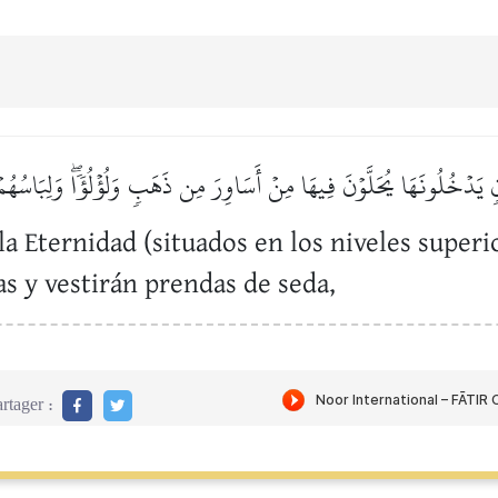
يَدۡخُلُونَهَا يُحَلَّوۡنَ فِيهَا مِنۡ أَسَاوِرَ مِن ذَهَبٖ وَلُؤۡلُؤٗاۖ وَلِبَاسُهُم
la Eternidad (situados en los niveles superi
as y vestirán prendas de seda,
rtager :