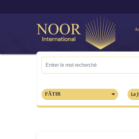
Ac
FÂTIR
Le J