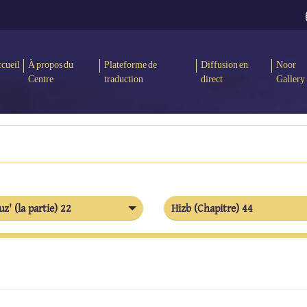
cueil
À propos du
Plateforme de
Diffusion en
Noor
Centre
traduction
direct
Gallery
uz' (la partie) 22
Hizb (Chapitre) 44