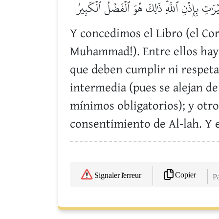
يۡرَٰتِ بِإِذۡنِ ٱللَّهِۚ ذَٰلِكَ هُوَ ٱلۡفَضۡلُ ٱلۡكَبِيرُ
Y concedimos el Libro (el Cor
Muhammad!). Entre ellos hay
que deben cumplir ni respetan
intermedia (pues se alejan d
mínimos obligatorios); y otro
consentimiento de Al-lah. Y e
Copier
Signaler l'erreur
Pa