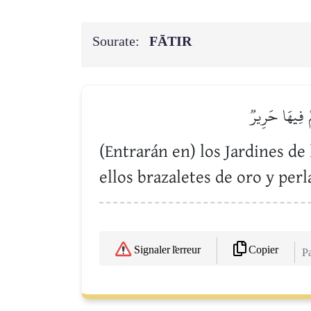
Sourate:
FĀTIR
ۡ فِيهَا حَرِيرٞ
(Entrarán en) los Jardines de 
ellos brazaletes de oro y perl
Copier
Signaler l'erreur
Pa