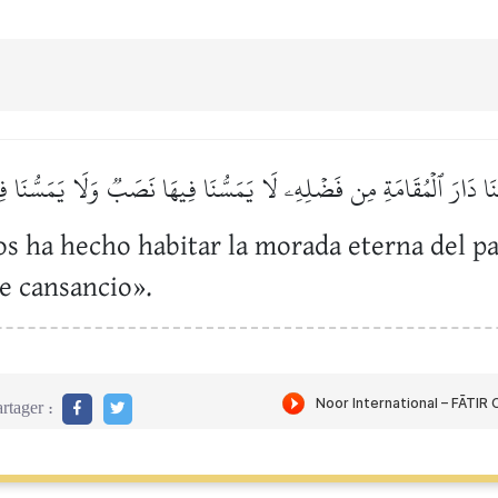
َّنَا دَارَ ٱلۡمُقَامَةِ مِن فَضۡلِهِۦ لَا يَمَسُّنَا فِيهَا نَصَبٞ وَلَا يَمَسُّنَا ف
 nos ha hecho habitar la morada eterna del
de cansancio».
rtager :