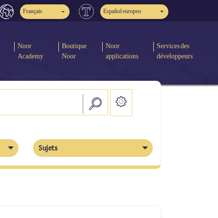
Français
Español europeo
Noor
Boutique
Noor
Services des
Academy
Noor
applications
développeurs
Sujets