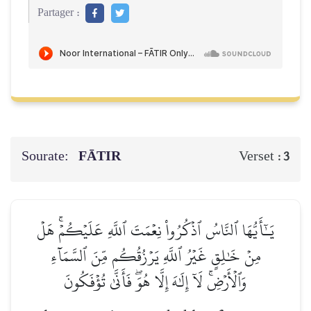
Partager :
Sourate:
FĀTIR
Verset :
3
يَـٰٓأَيُّهَا ٱلنَّاسُ ٱذۡكُرُواْ نِعۡمَتَ ٱللَّهِ عَلَيۡكُمۡۚ هَلۡ
مِنۡ خَٰلِقٍ غَيۡرُ ٱللَّهِ يَرۡزُقُكُم مِّنَ ٱلسَّمَآءِ
وَٱلۡأَرۡضِۚ لَآ إِلَٰهَ إِلَّا هُوَۖ فَأَنَّىٰ تُؤۡفَكُونَ