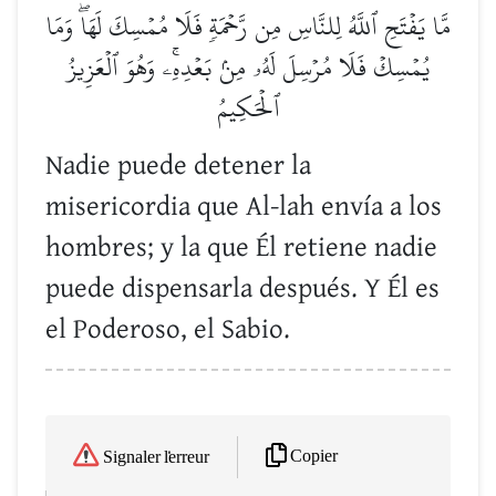
مَّا يَفۡتَحِ ٱللَّهُ لِلنَّاسِ مِن رَّحۡمَةٖ فَلَا مُمۡسِكَ لَهَاۖ وَمَا
يُمۡسِكۡ فَلَا مُرۡسِلَ لَهُۥ مِنۢ بَعۡدِهِۦۚ وَهُوَ ٱلۡعَزِيزُ
ٱلۡحَكِيمُ
Nadie puede detener la
misericordia que Al-lah envía a los
hombres; y la que Él retiene nadie
puede dispensarla después. Y Él es
el Poderoso, el Sabio.
Copier
Signaler l'erreur