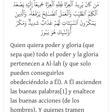
مَن كَانَ يُرِيدُ ٱلۡعِزَّةَ فَلِلَّهِ ٱلۡعِزَّةُ جَمِيعًاۚ إِلَيۡهِ يَصۡعَدُ
ٱلۡكَلِمُ ٱلطَّيِّبُ وَٱلۡعَمَلُ ٱلصَّـٰلِحُ يَرۡفَعُهُۥۚ وَٱلَّذِينَ
يَمۡكُرُونَ ٱلسَّيِّـَٔاتِ لَهُمۡ عَذَابٞ شَدِيدٞۖ وَمَكۡرُ
أُوْلَـٰٓئِكَ هُوَ يَبُورُ
Quien quiera poder y gloria (que
sepa que) todo el poder y la gloria
pertenecen a Al-lah (y que solo
pueden conseguirlos
obedeciéndolo a Él). A Él ascienden
las buenas palabras[1] y enaltece
las buenas acciones (de los
hombres). Y quienes tramen