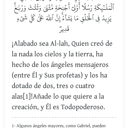
ٱلۡمَلَـٰٓئِكَةِ رُسُلًا أُوْلِيٓ أَجۡنِحَةٖ مَّثۡنَىٰ وَثُلَٰثَ وَرُبَٰعَۚ
يَزِيدُ فِي ٱلۡخَلۡقِ مَا يَشَآءُۚ إِنَّ ٱللَّهَ عَلَىٰ كُلِّ شَيۡءٖ
قَدِيرٞ
¡Alabado sea Al-lah, Quien creó de
la nada los cielos y la tierra, ha
hecho de los ángeles mensajeros
(entre Él y Sus profetas) y los ha
dotado de dos, tres o cuatro
alas[1]!Añade lo que quiere a la
creación, y Él es Todopoderoso.
1- Algunos ángeles mayores, como Gabriel, pueden