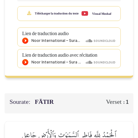
Télécharger la traduction du texte
Visual Moshaf
Lien de traduction audio
Lien de traduction audio avec récitation
Sourate:
FĀTIR
Verset :
1
ٱلۡحَمۡدُ لِلَّهِ فَاطِرِ ٱلسَّمَٰوَٰتِ وَٱلۡأَرۡضِ جَاعِلِ