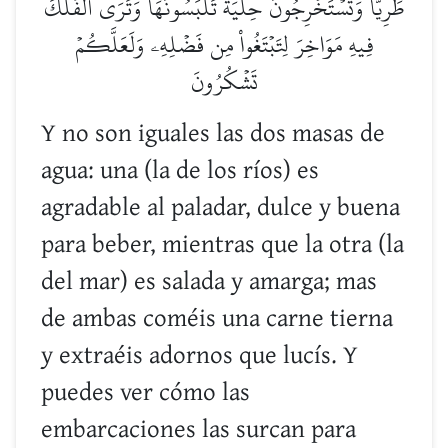
طَرِيّٗا وَتَسۡتَخۡرِجُونَ حِلۡيَةٗ تَلۡبَسُونَهَاۖ وَتَرَى ٱلۡفُلۡكَ
فِيهِ مَوَاخِرَ لِتَبۡتَغُواْ مِن فَضۡلِهِۦ وَلَعَلَّكُمۡ
تَشۡكُرُونَ
Y no son iguales las dos masas de
agua: una (la de los ríos) es
agradable al paladar, dulce y buena
para beber, mientras que la otra (la
del mar) es salada y amarga; mas
de ambas coméis una carne tierna
y extraéis adornos que lucís. Y
puedes ver cómo las
embarcaciones las surcan para