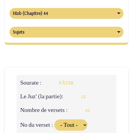
Hizb (Chapitre) 44
Sujets
Sourate :
FĀTIR
Le Juz' (la partie):
22
Nombre de versets :
45
No du verset :