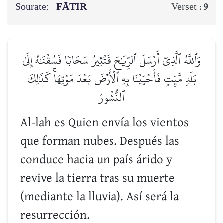
Sourate:
FĀTIR
Verset :
9
وَٱللَّهُ ٱلَّذِيٓ أَرۡسَلَ ٱلرِّيَٰحَ فَتُثِيرُ سَحَابٗا فَسُقۡنَٰهُ إِلَىٰ
بَلَدٖ مَّيِّتٖ فَأَحۡيَيۡنَا بِهِ ٱلۡأَرۡضَ بَعۡدَ مَوۡتِهَاۚ كَذَٰلِكَ
ٱلنُّشُورُ
Al-lah es Quien envía los vientos
que forman nubes. Después las
conduce hacia un país árido y
revive la tierra tras su muerte
(mediante la lluvia). Así será la
resurrección.