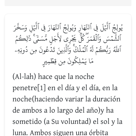
يُولِجُ ٱلَّيۡلَ فِي ٱلنَّهَارِ وَيُولِجُ ٱلنَّهَارَ فِي ٱلَّيۡلِ وَسَخَّرَ
ٱلشَّمۡسَ وَٱلۡقَمَرَۖ كُلّٞ يَجۡرِي لِأَجَلٖ مُّسَمّٗىۚ ذَٰلِكُمُ
ٱللَّهُ رَبُّكُمۡ لَهُ ٱلۡمُلۡكُۚ وَٱلَّذِينَ تَدۡعُونَ مِن دُونِهِۦ
مَا يَمۡلِكُونَ مِن قِطۡمِيرٍ
(Al-lah) hace que la noche
penetre[1] en el día y el día, en la
noche(haciendo variar la duración
de ambos a lo largo del año)y ha
sometido (a Su voluntad) el sol y la
luna. Ambos siguen una órbita