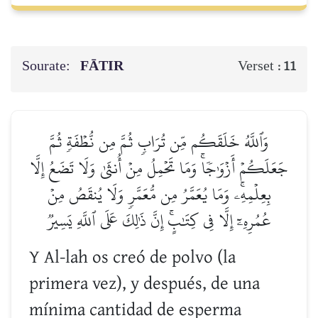
Sourate:
FĀTIR
Verset :
11
وَٱللَّهُ خَلَقَكُم مِّن تُرَابٖ ثُمَّ مِن نُّطۡفَةٖ ثُمَّ
جَعَلَكُمۡ أَزۡوَٰجٗاۚ وَمَا تَحۡمِلُ مِنۡ أُنثَىٰ وَلَا تَضَعُ إِلَّا
بِعِلۡمِهِۦۚ وَمَا يُعَمَّرُ مِن مُّعَمَّرٖ وَلَا يُنقَصُ مِنۡ
عُمُرِهِۦٓ إِلَّا فِي كِتَٰبٍۚ إِنَّ ذَٰلِكَ عَلَى ٱللَّهِ يَسِيرٞ
Y Al-lah os creó de polvo (la
primera vez), y después, de una
mínima cantidad de esperma