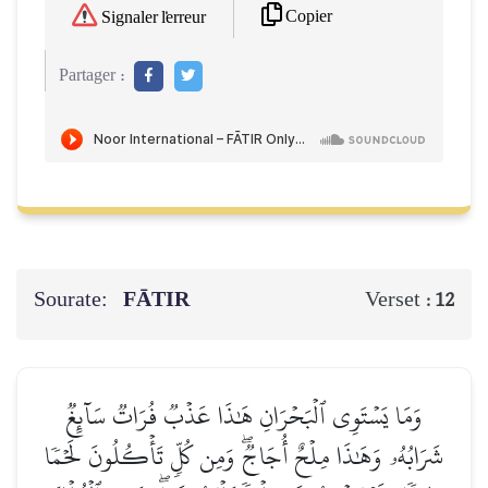
Copier
Signaler l'erreur
Partager :
Sourate:
FĀTIR
Verset :
12
وَمَا يَسۡتَوِي ٱلۡبَحۡرَانِ هَٰذَا عَذۡبٞ فُرَاتٞ سَآئِغٞ
شَرَابُهُۥ وَهَٰذَا مِلۡحٌ أُجَاجٞۖ وَمِن كُلّٖ تَأۡكُلُونَ لَحۡمٗا