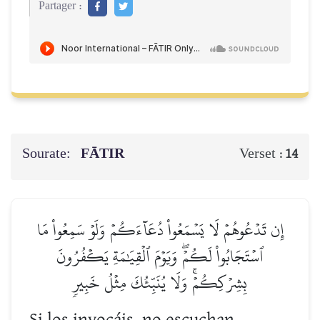
Partager :
Sourate:
FĀTIR
Verset :
14
إِن تَدۡعُوهُمۡ لَا يَسۡمَعُواْ دُعَآءَكُمۡ وَلَوۡ سَمِعُواْ مَا
ٱسۡتَجَابُواْ لَكُمۡۖ وَيَوۡمَ ٱلۡقِيَٰمَةِ يَكۡفُرُونَ
بِشِرۡكِكُمۡۚ وَلَا يُنَبِّئُكَ مِثۡلُ خَبِيرٖ