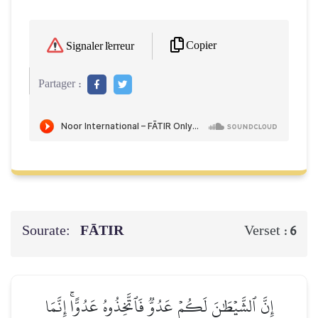
Copier
Signaler l'erreur
Partager :
Sourate:
FĀTIR
Verset :
6
إِنَّ ٱلشَّيۡطَٰنَ لَكُمۡ عَدُوّٞ فَٱتَّخِذُوهُ عَدُوًّاۚ إِنَّمَا