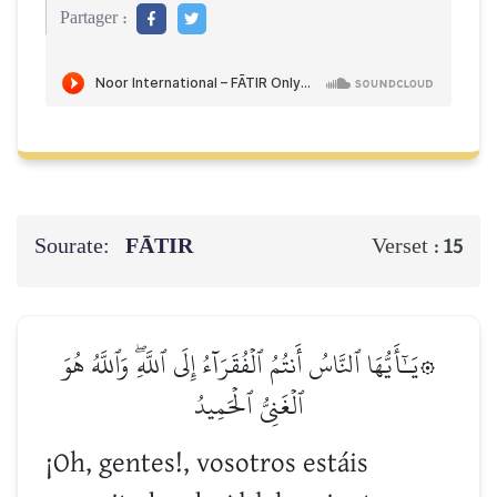
Partager :
Sourate:
FĀTIR
Verset :
15
۞يَـٰٓأَيُّهَا ٱلنَّاسُ أَنتُمُ ٱلۡفُقَرَآءُ إِلَى ٱللَّهِۖ وَٱللَّهُ هُوَ
ٱلۡغَنِيُّ ٱلۡحَمِيدُ
¡Oh, gentes!, vosotros estáis