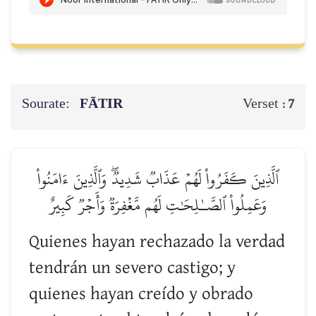
Sourate:
FĀTIR
Verset :
7
ٱلَّذِينَ كَفَرُواْ لَهُمۡ عَذَابٞ شَدِيدٞۖ وَٱلَّذِينَ ءَامَنُواْ
وَعَمِلُواْ ٱلصَّـٰلِحَٰتِ لَهُم مَّغۡفِرَةٞ وَأَجۡرٞ كَبِيرٌ
Quienes hayan rechazado la verdad
tendrán un severo castigo; y
quienes hayan creído y obrado