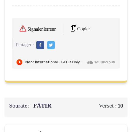
Copier
Signaler l'erreur
Partager :
Sourate:
FĀTIR
Verset :
10