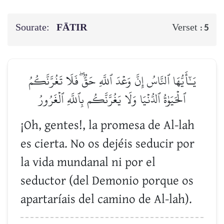
Sourate:
FĀTIR
Verset :
5
يَـٰٓأَيُّهَا ٱلنَّاسُ إِنَّ وَعۡدَ ٱللَّهِ حَقّٞۖ فَلَا تَغُرَّنَّكُمُ
ٱلۡحَيَوٰةُ ٱلدُّنۡيَا وَلَا يَغُرَّنَّكُم بِٱللَّهِ ٱلۡغَرُورُ
¡Oh, gentes!, la promesa de Al-lah
es cierta. No os dejéis seducir por
la vida mundanal ni por el
seductor (del Demonio porque os
apartaríais del camino de Al-lah).