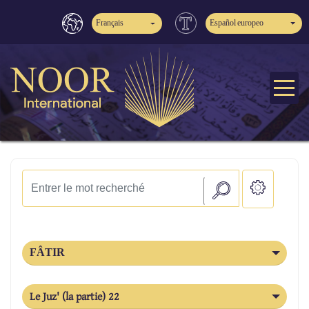
Français
Español europeo
FÂTIR
Le Juz' (la partie) 22