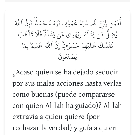
أَفَمَن زُيِّنَ لَهُۥ سُوٓءُ عَمَلِهِۦ فَرَءَاهُ حَسَنٗاۖ فَإِنَّ ٱللَّهَ
يُضِلُّ مَن يَشَآءُ وَيَهۡدِي مَن يَشَآءُۖ فَلَا تَذۡهَبۡ
نَفۡسُكَ عَلَيۡهِمۡ حَسَرَٰتٍۚ إِنَّ ٱللَّهَ عَلِيمُۢ بِمَا
يَصۡنَعُونَ
¿Acaso quien se ha dejado seducir
por sus malas acciones hasta verlas
como buenas (puede compararse
con quien Al-lah ha guiado)? Al-lah
extravía a quien quiere (por
rechazar la verdad) y guía a quien