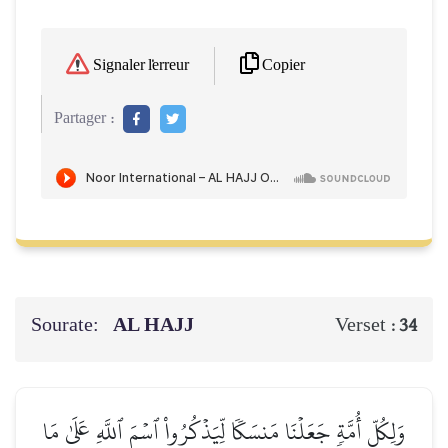
Copier
Signaler l'erreur
Partager :
Sourate:
AL HAJJ
Verset :
34
وَلِكُلِّ أُمَّةٖ جَعَلۡنَا مَنسَكٗا لِّيَذۡكُرُواْ ٱسۡمَ ٱللَّهِ عَلَىٰ مَا