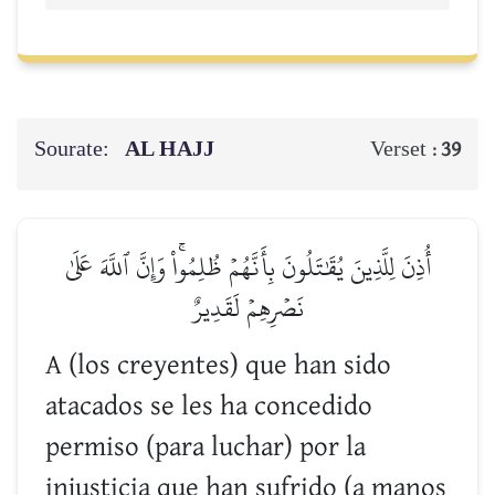
Sourate:
AL HAJJ
Verset :
39
أُذِنَ لِلَّذِينَ يُقَٰتَلُونَ بِأَنَّهُمۡ ظُلِمُواْۚ وَإِنَّ ٱللَّهَ عَلَىٰ
نَصۡرِهِمۡ لَقَدِيرٌ
A (los creyentes) que han sido
atacados se les ha concedido
permiso (para luchar) por la
injusticia que han sufrido (a manos