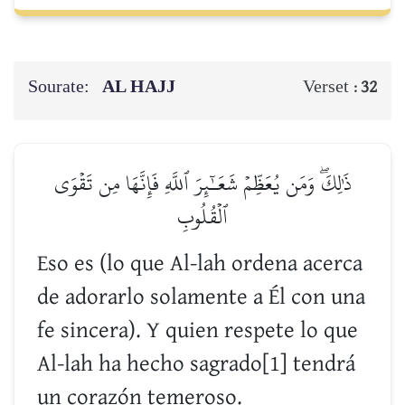
Sourate:
AL HAJJ
Verset :
32
ذَٰلِكَۖ وَمَن يُعَظِّمۡ شَعَـٰٓئِرَ ٱللَّهِ فَإِنَّهَا مِن تَقۡوَى
ٱلۡقُلُوبِ
Eso es (lo que Al-lah ordena acerca
de adorarlo solamente a Él con una
fe sincera). Y quien respete lo que
Al-lah ha hecho sagrado[1] tendrá
un corazón temeroso.