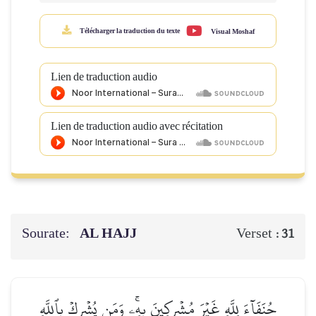
Télécharger la traduction du texte
Visual Moshaf
Lien de traduction audio
Lien de traduction audio avec récitation
Sourate:
AL HAJJ
Verset :
31
حُنَفَآءَ لِلَّهِ غَيۡرَ مُشۡرِكِينَ بِهِۦۚ وَمَن يُشۡرِكۡ بِٱللَّهِ