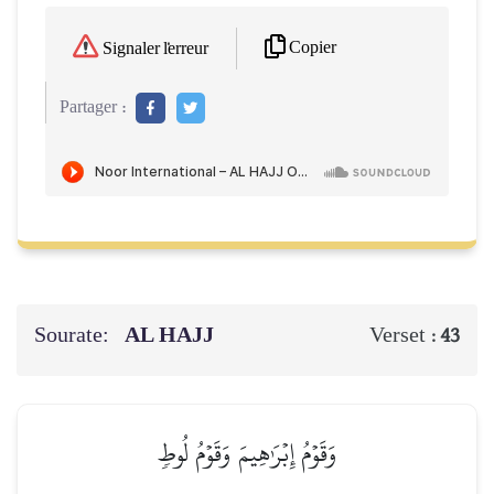
Copier
Signaler l'erreur
Partager :
Sourate:
AL HAJJ
Verset :
43
وَقَوۡمُ إِبۡرَٰهِيمَ وَقَوۡمُ لُوطٖ