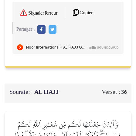
Copier
Signaler l'erreur
Partager :
Sourate:
AL HAJJ
Verset :
36
وَٱلۡبُدۡنَ جَعَلۡنَٰهَا لَكُم مِّن شَعَـٰٓئِرِ ٱللَّهِ لَكُمۡ
فِيهَا خَيۡرٞۖ فَٱذۡكُرُواْ ٱسۡمَ ٱللَّهِ عَلَيۡهَا صَوَآفَّۖ فَإِذَا