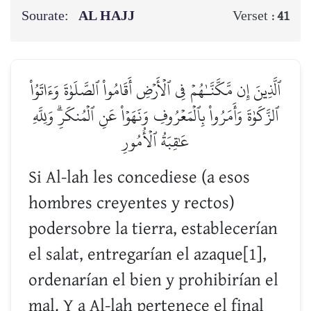
Sourate:
AL HAJJ
Verset :
41
ٱلَّذِينَ إِن مَّكَّنَّـٰهُمۡ فِي ٱلۡأَرۡضِ أَقَامُواْ ٱلصَّلَوٰةَ وَءَاتَوُاْ
ٱلزَّكَوٰةَ وَأَمَرُواْ بِٱلۡمَعۡرُوفِ وَنَهَوۡاْ عَنِ ٱلۡمُنكَرِۗ وَلِلَّهِ
عَٰقِبَةُ ٱلۡأُمُورِ
Si Al-lah les concediese (a esos
hombres creyentes y rectos)
podersobre la tierra, establecerían
el salat, entregarían el azaque[1],
ordenarían el bien y prohibirían el
mal. Y a Al-lah pertenece el final