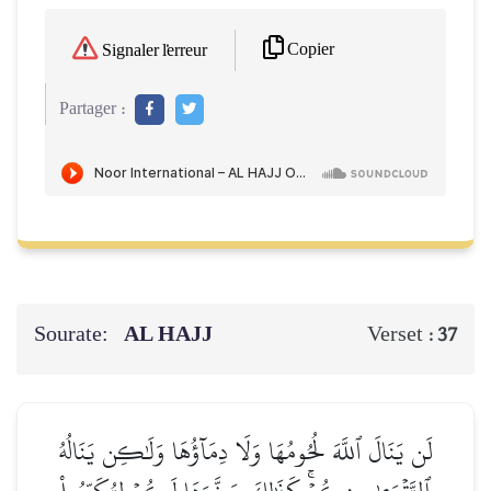
Copier
Signaler l'erreur
Partager :
Sourate:
AL HAJJ
Verset :
37
لَن يَنَالَ ٱللَّهَ لُحُومُهَا وَلَا دِمَآؤُهَا وَلَٰكِن يَنَالُهُ