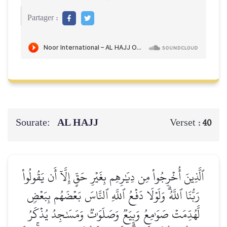
Partager :
Sourate:
AL HAJJ
Verset :
40
ٱلَّذِينَ أُخۡرِجُواْ مِن دِيَٰرِهِم بِغَيۡرِ حَقٍّ إِلَّآ أَن يَقُولُواْ
رَبُّنَا ٱللَّهُۗ وَلَوۡلَا دَفۡعُ ٱللَّهِ ٱلنَّاسَ بَعۡضَهُم بِبَعۡضٖ
لَّهُدِّمَتۡ صَوَٰمِعُ وَبِيَعٞ وَصَلَوَٰتٞ وَمَسَٰجِدُ يُذۡكَرُ