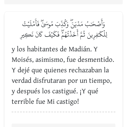
وَأَصۡحَٰبُ مَدۡيَنَۖ وَكُذِّبَ مُوسَىٰۖ فَأَمۡلَيۡتُ
لِلۡكَٰفِرِينَ ثُمَّ أَخَذۡتُهُمۡۖ فَكَيۡفَ كَانَ نَكِيرِ
y los habitantes de Madián. Y
Moisés, asimismo, fue desmentido.
Y dejé que quienes rechazaban la
verdad disfrutaran por un tiempo,
y después los castigué. ¡Y qué
terrible fue Mi castigo!