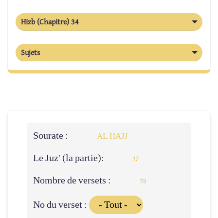
Hizb (Chapitre) 34
Sujets
Sourate :
AL HAJJ
Le Juz' (la partie):
17
Nombre de versets :
78
No du verset :