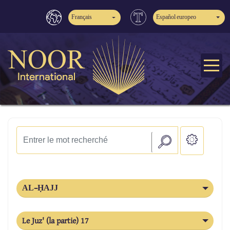
Français
Español europeo
AL-ḤAJJ
Le Juz' (la partie) 17