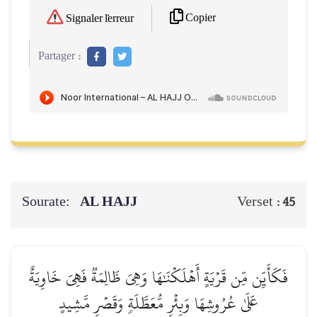
Copier
Signaler l'erreur
Partager :
Sourate:
AL HAJJ
Verset :
45
فَكَأَيِّن مِّن قَرۡيَةٍ أَهۡلَكۡنَٰهَا وَهِيَ ظَالِمَةٞ فَهِيَ خَاوِيَةٌ
عَلَىٰ عُرُوشِهَا وَبِئۡرٖ مُّعَطَّلَةٖ وَقَصۡرٖ مَّشِيدٍ