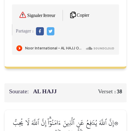
Copier
Signaler l'erreur
Partager :
Sourate:
AL HAJJ
Verset :
38
۞إِنَّ ٱللَّهَ يُدَٰفِعُ عَنِ ٱلَّذِينَ ءَامَنُوٓاْۗ إِنَّ ٱللَّهَ لَا يُحِبُّ