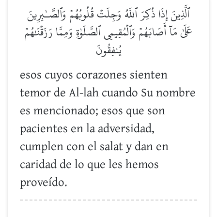
ٱلَّذِينَ إِذَا ذُكِرَ ٱللَّهُ وَجِلَتۡ قُلُوبُهُمۡ وَٱلصَّـٰبِرِينَ
عَلَىٰ مَآ أَصَابَهُمۡ وَٱلۡمُقِيمِي ٱلصَّلَوٰةِ وَمِمَّا رَزَقۡنَٰهُمۡ
يُنفِقُونَ
esos cuyos corazones sienten
temor de Al-lah cuando Su nombre
es mencionado; esos que son
pacientes en la adversidad,
cumplen con el salat y dan en
caridad de lo que les hemos
proveído.