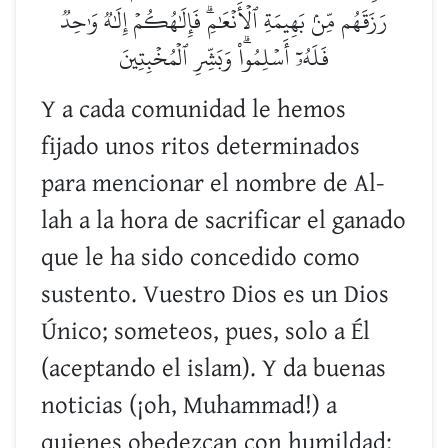
رَزَقَهُم مِّنۢ بَهِيمَةِ ٱلۡأَنۡعَٰمِۗ فَإِلَٰهُكُمۡ إِلَٰهٞ وَٰحِدٞ
فَلَهُۥٓ أَسۡلِمُواْۗ وَبَشِّرِ ٱلۡمُخۡبِتِينَ
Y a cada comunidad le hemos
fijado unos ritos determinados
para mencionar el nombre de Al-
lah a la hora de sacrificar el ganado
que le ha sido concedido como
sustento. Vuestro Dios es un Dios
Único; someteos, pues, solo a Él
(aceptando el islam). Y da buenas
noticias (¡oh, Muhammad!) a
quienes obedezcan con humildad;