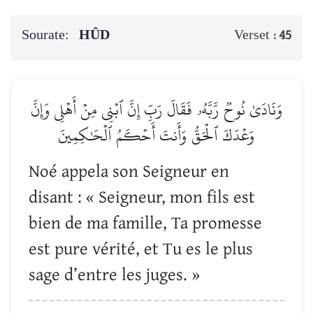
Sourate:
HÛD
Verset :
45
وَنَادَىٰ نُوحٞ رَّبَّهُۥ فَقَالَ رَبِّ إِنَّ ٱبۡنِي مِنۡ أَهۡلِي وَإِنَّ
وَعۡدَكَ ٱلۡحَقُّ وَأَنتَ أَحۡكَمُ ٱلۡحَٰكِمِينَ
Noé appela son Seigneur en
disant : « Seigneur, mon fils est
bien de ma famille, Ta promesse
est pure vérité, et Tu es le plus
sage d’entre les juges. »