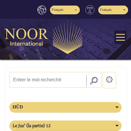
Français
Français
HÛD
Le Juz' (la partie) 12