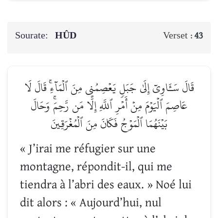
Sourate:
HÛD
Verset :
43
قَالَ سَـَٔاوِيٓ إِلَىٰ جَبَلٖ يَعۡصِمُنِي مِنَ ٱلۡمَآءِۚ قَالَ لَا
عَاصِمَ ٱلۡيَوۡمَ مِنۡ أَمۡرِ ٱللَّهِ إِلَّا مَن رَّحِمَۚ وَحَالَ
بَيۡنَهُمَا ٱلۡمَوۡجُ فَكَانَ مِنَ ٱلۡمُغۡرَقِينَ
« J’irai me réfugier sur une
montagne, répondit-il, qui me
tiendra à l’abri des eaux. » Noé lui
dit alors : « Aujourd’hui, nul