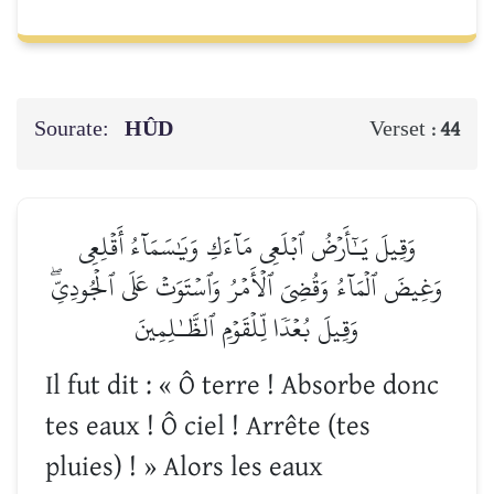
Sourate:
HÛD
Verset :
44
وَقِيلَ يَـٰٓأَرۡضُ ٱبۡلَعِي مَآءَكِ وَيَٰسَمَآءُ أَقۡلِعِي
وَغِيضَ ٱلۡمَآءُ وَقُضِيَ ٱلۡأَمۡرُ وَٱسۡتَوَتۡ عَلَى ٱلۡجُودِيِّۖ
وَقِيلَ بُعۡدٗا لِّلۡقَوۡمِ ٱلظَّـٰلِمِينَ
Il fut dit : « Ô terre ! Absorbe donc
tes eaux ! Ô ciel ! Arrête (tes
pluies) ! » Alors les eaux