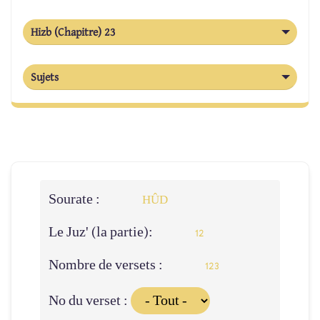
Hizb (Chapitre) 23
Sujets
Sourate :
HÛD
Le Juz' (la partie):
12
Nombre de versets :
123
No du verset :