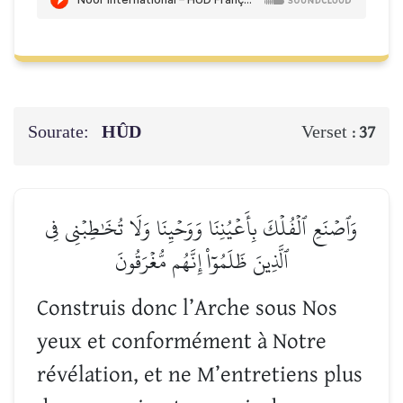
Sourate:
HÛD
Verset :
37
وَٱصۡنَعِ ٱلۡفُلۡكَ بِأَعۡيُنِنَا وَوَحۡيِنَا وَلَا تُخَٰطِبۡنِي فِي
ٱلَّذِينَ ظَلَمُوٓاْ إِنَّهُم مُّغۡرَقُونَ
Construis donc l’Arche sous Nos
yeux et conformément à Notre
révélation, et ne M’entretiens plus