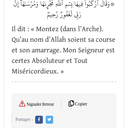
۞وَقَالَ ٱرۡكَبُواْ فِيهَا بِسۡمِ ٱللَّهِ مَجۡرٜىٰهَا وَمُرۡسَىٰهَآۚ إِنَّ
رَبِّي لَغَفُورٞ رَّحِيمٞ
Il dit : « Montez (dans l’Arche).
Qu’au nom d’Allah soient sa course
et son amarrage. Mon Seigneur est
certes Absoluteur et Tout
Miséricordieux. »
Copier
Signaler l'erreur
Partager :