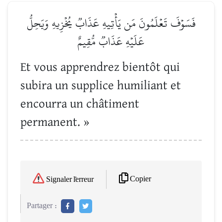
فَسَوۡفَ تَعۡلَمُونَ مَن يَأۡتِيهِ عَذَابٞ يُخۡزِيهِ وَيَحِلُّ
عَلَيۡهِ عَذَابٞ مُّقِيمٌ
Et vous apprendrez bientôt qui
subira un supplice humiliant et
encourra un châtiment
permanent. »
Copier
Signaler l'erreur
Partager :