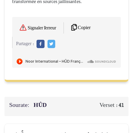
transformée en sources jaillissantes.
Copier
Signaler l'erreur
Partager :
Sourate:
HÛD
Verset :
41