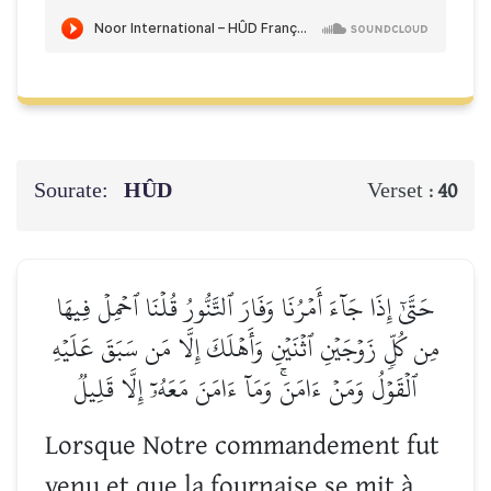
Sourate:
HÛD
Verset :
40
حَتَّىٰٓ إِذَا جَآءَ أَمۡرُنَا وَفَارَ ٱلتَّنُّورُ قُلۡنَا ٱحۡمِلۡ فِيهَا
مِن كُلّٖ زَوۡجَيۡنِ ٱثۡنَيۡنِ وَأَهۡلَكَ إِلَّا مَن سَبَقَ عَلَيۡهِ
ٱلۡقَوۡلُ وَمَنۡ ءَامَنَۚ وَمَآ ءَامَنَ مَعَهُۥٓ إِلَّا قَلِيلٞ
Lorsque Notre commandement fut
venu et que la fournaise se mit à