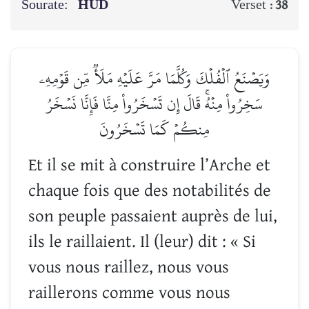
Sourate:
HÛD
Verset :
38
وَيَصۡنَعُ ٱلۡفُلۡكَ وَكُلَّمَا مَرَّ عَلَيۡهِ مَلَأٞ مِّن قَوۡمِهِۦ
سَخِرُواْ مِنۡهُۚ قَالَ إِن تَسۡخَرُواْ مِنَّا فَإِنَّا نَسۡخَرُ
مِنكُمۡ كَمَا تَسۡخَرُونَ
Et il se mit à construire l’Arche et
chaque fois que des notabilités de
son peuple passaient auprès de lui,
ils le raillaient. Il (leur) dit : « Si
vous nous raillez, nous vous
raillerons comme vous nous