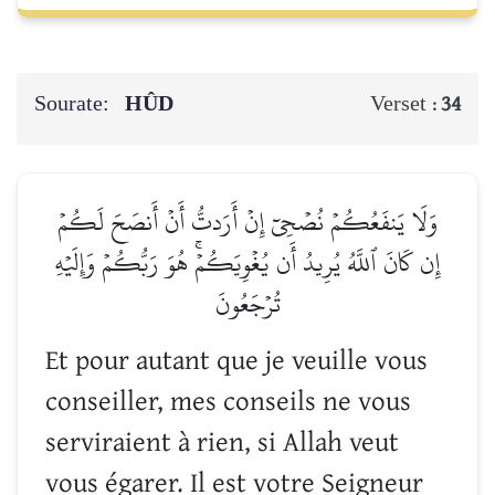
Sourate:
HÛD
Verset :
34
وَلَا يَنفَعُكُمۡ نُصۡحِيٓ إِنۡ أَرَدتُّ أَنۡ أَنصَحَ لَكُمۡ
إِن كَانَ ٱللَّهُ يُرِيدُ أَن يُغۡوِيَكُمۡۚ هُوَ رَبُّكُمۡ وَإِلَيۡهِ
تُرۡجَعُونَ
Et pour autant que je veuille vous
conseiller, mes conseils ne vous
serviraient à rien, si Allah veut
vous égarer. Il est votre Seigneur