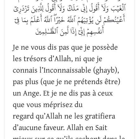
ٱلۡغَيۡبَ وَلَآ أَقُولُ إِنِّي مَلَكٞ وَلَآ أَقُولُ لِلَّذِينَ تَزۡدَرِيٓ
أَعۡيُنُكُمۡ لَن يُؤۡتِيَهُمُ ٱللَّهُ خَيۡرًاۖ ٱللَّهُ أَعۡلَمُ بِمَا فِيٓ
أَنفُسِهِمۡ إِنِّيٓ إِذٗا لَّمِنَ ٱلظَّـٰلِمِينَ
Je ne vous dis pas que je possède
les trésors d’Allah, ni que je
connais l’Inconnaissable (ghayb),
pas plus (que je ne prétends être)
un Ange. Et je ne dis pas à ceux
que vous méprisez du
regard qu’Allah ne les gratifiera
d’aucune faveur. Allah en Sait