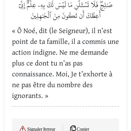
صَٰلِحٖۖ فَلَا تَسۡـَٔلۡنِ مَا لَيۡسَ لَكَ بِهِۦ عِلۡمٌۖ إِنِّيٓ
أَعِظُكَ أَن تَكُونَ مِنَ ٱلۡجَٰهِلِينَ
« Ô Noé, dit (le Seigneur), il n’est
point de ta famille, il a commis une
action indigne. Ne me demande
plus ce dont tu n’as pas
connaissance. Moi, Je t’exhorte à
ne pas être du nombre des
ignorants. »
Copier
Signaler l'erreur