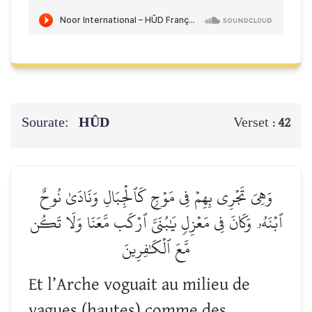
Sourate:
HÛD
Verset :
42
وَهِيَ تَجۡرِي بِهِمۡ فِي مَوۡجٖ كَٱلۡجِبَالِ وَنَادَىٰ نُوحٌ
ٱبۡنَهُۥ وَكَانَ فِي مَعۡزِلٖ يَٰبُنَيَّ ٱرۡكَب مَّعَنَا وَلَا تَكُن
مَّعَ ٱلۡكَٰفِرِينَ
Et l’Arche voguait au milieu de
vagues (hautes) comme des