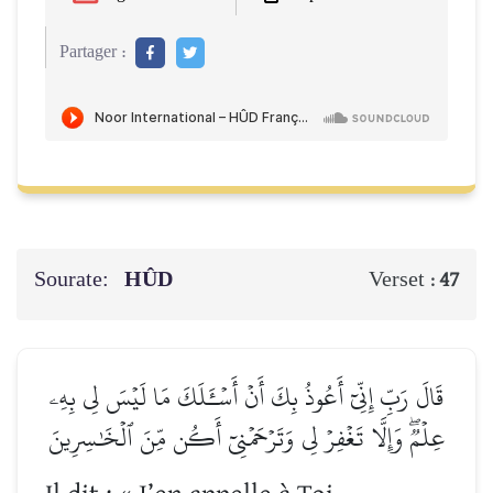
Partager :
Sourate:
HÛD
Verset :
47
قَالَ رَبِّ إِنِّيٓ أَعُوذُ بِكَ أَنۡ أَسۡـَٔلَكَ مَا لَيۡسَ لِي بِهِۦ
عِلۡمٞۖ وَإِلَّا تَغۡفِرۡ لِي وَتَرۡحَمۡنِيٓ أَكُن مِّنَ ٱلۡخَٰسِرِينَ