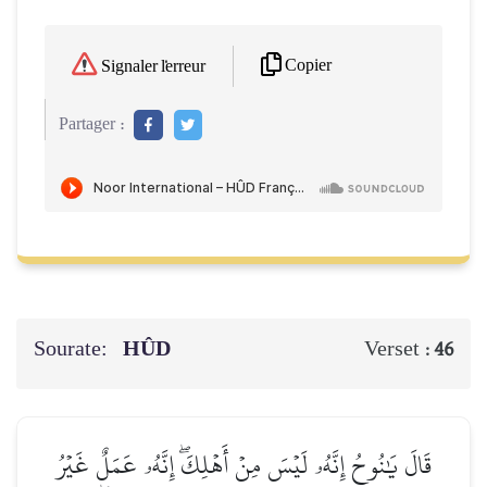
Copier
Signaler l'erreur
Partager :
Sourate:
HÛD
Verset :
46
قَالَ يَٰنُوحُ إِنَّهُۥ لَيۡسَ مِنۡ أَهۡلِكَۖ إِنَّهُۥ عَمَلٌ غَيۡرُ