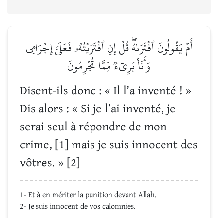
أَمۡ يَقُولُونَ ٱفۡتَرَىٰهُۖ قُلۡ إِنِ ٱفۡتَرَيۡتُهُۥ فَعَلَيَّ إِجۡرَامِي
وَأَنَا۠ بَرِيٓءٞ مِّمَّا تُجۡرِمُونَ
Disent-ils donc : « Il l’a inventé ! »
Dis alors : « Si je l’ai inventé, je
serai seul à répondre de mon
crime, [1] mais je suis innocent des
vôtres. » [2]
1- Et à en mériter la punition devant Allah.
2- Je suis innocent de vos calomnies.