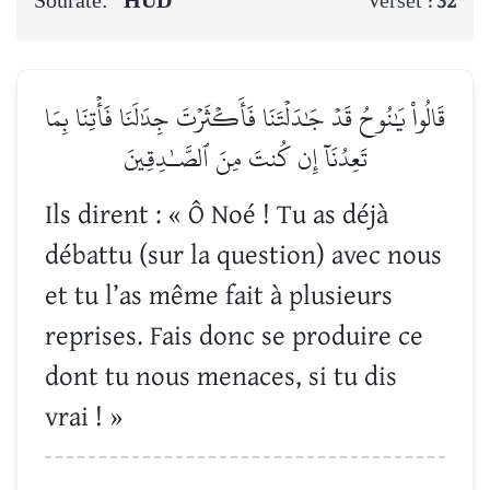
Sourate:
HÛD
Verset :
32
قَالُواْ يَٰنُوحُ قَدۡ جَٰدَلۡتَنَا فَأَكۡثَرۡتَ جِدَٰلَنَا فَأۡتِنَا بِمَا
تَعِدُنَآ إِن كُنتَ مِنَ ٱلصَّـٰدِقِينَ
Ils dirent : « Ô Noé ! Tu as déjà
débattu (sur la question) avec nous
et tu l’as même fait à plusieurs
reprises. Fais donc se produire ce
dont tu nous menaces, si tu dis
vrai ! »