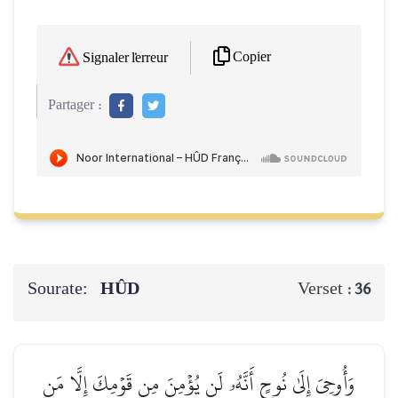
Copier
Signaler l'erreur
Partager :
Sourate:
HÛD
Verset :
36
وَأُوحِيَ إِلَىٰ نُوحٍ أَنَّهُۥ لَن يُؤۡمِنَ مِن قَوۡمِكَ إِلَّا مَن