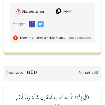
Copier
Signaler l'erreur
Partager :
Sourate:
HÛD
Verset :
33
قَالَ إِنَّمَا يَأۡتِيكُم بِهِ ٱللَّهُ إِن شَآءَ وَمَآ أَنتُم