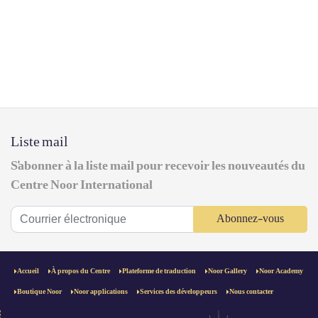
Liste mail
S'abonner à la liste mail pour recevoir les nouveautés du
Centre Noor International
Abonnez-vous
Accueil
À propos du Centre
Plateforme de traduction
Noor Gallery
Noor Academy
Boutique Noor
Noor applications
Services des développeurs
Nous contacter