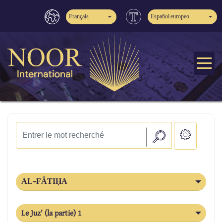
Français
Español europeo
AL-FÂTIḤA
Le Juz' (la partie) 1