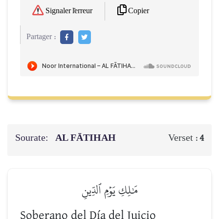
Copier
Signaler l'erreur
Partager :
Sourate:
AL FĀTIHAH
Verset :
4
مَٰلِكِ يَوۡمِ ٱلدِّينِ
Soberano del Día del Juicio