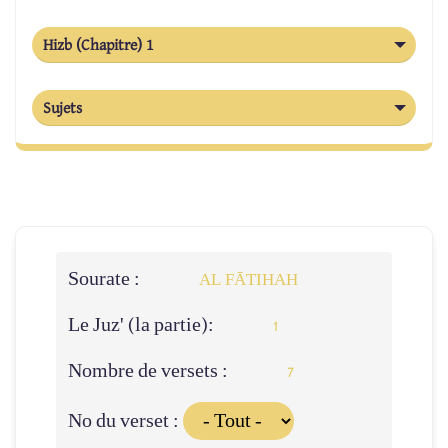
Hizb (Chapitre) 1
Sujets
Sourate :
AL FĀTIHAH
Le Juz' (la partie):
1
Nombre de versets :
7
No du verset :