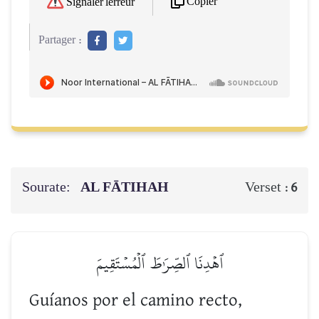
Copier
Signaler l'erreur
Partager :
Sourate:
AL FĀTIHAH
Verset :
6
ٱهۡدِنَا ٱلصِّرَٰطَ ٱلۡمُسۡتَقِيمَ
Guíanos por el camino recto,