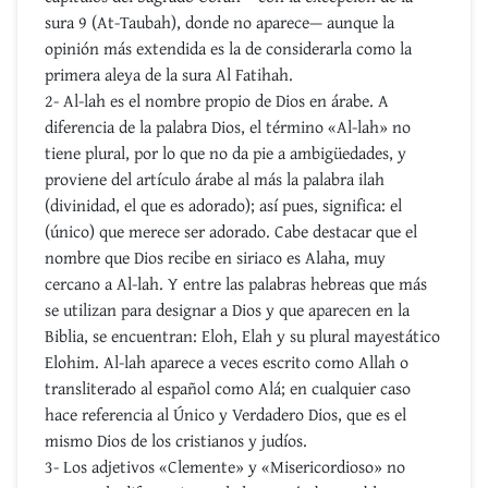
sura 9 (At-Taubah), donde no aparece— aunque la
opinión más extendida es la de considerarla como la
primera aleya de la sura Al Fatihah.
2- Al-lah es el nombre propio de Dios en árabe. A
diferencia de la palabra Dios, el término «Al-lah» no
tiene plural, por lo que no da pie a ambigüedades, y
proviene del artículo árabe al más la palabra ilah
(divinidad, el que es adorado); así pues, significa: el
(único) que merece ser adorado. Cabe destacar que el
nombre que Dios recibe en siriaco es Alaha, muy
cercano a Al-lah. Y entre las palabras hebreas que más
se utilizan para designar a Dios y que aparecen en la
Biblia, se encuentran: Eloh, Elah y su plural mayestático
Elohim. Al-lah aparece a veces escrito como Allah o
transliterado al español como Alá; en cualquier caso
hace referencia al Único y Verdadero Dios, que es el
mismo Dios de los cristianos y judíos.
3- Los adjetivos «Clemente» y «Misericordioso» no