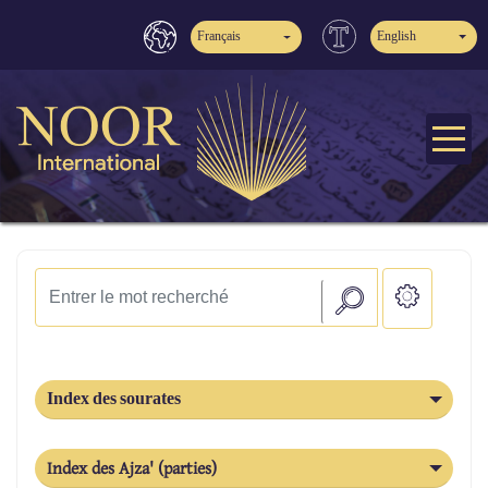
Français
English
Index des sourates
Index des Ajza' (parties)