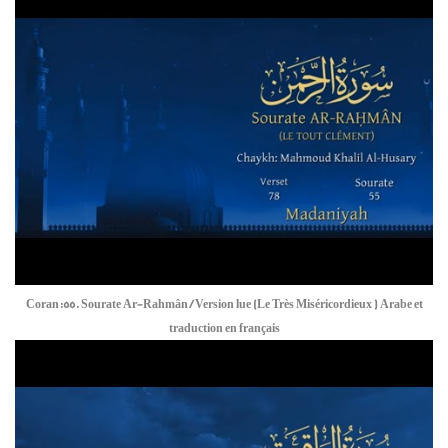
Coran:55. Sourate Ar-Rahmân / Version lue (Le Très Miséricordieux ) Arabe et
traduction en français