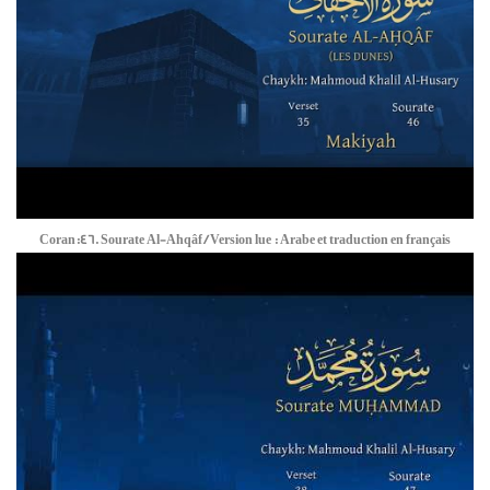
Coran:46. Sourate Al-Ahqâf / Version lue : Arabe et traduction en français