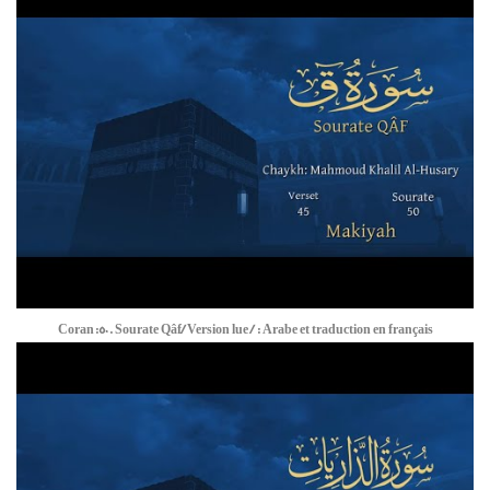
Coran:50. Sourate Qâf/ Version lue / : Arabe et traduction en français