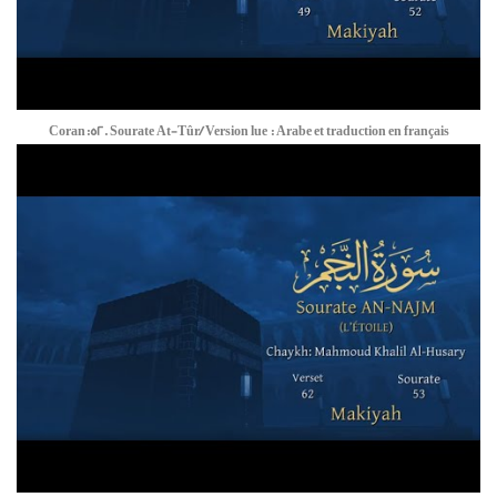
Coran:52. Sourate At-Tûr/ Version lue : Arabe et traduction en français