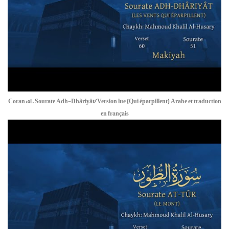
Coran:51. Sourate Adh-Dhâriyât/ Version lue (Qui éparpillent) Arabe et traduction
en français