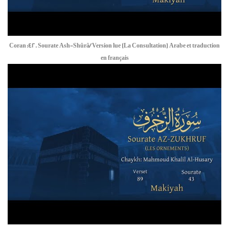
Coran:42. Sourate Ash-Shûrâ/ Version lue (La Consultation) Arabe et traduction
en français