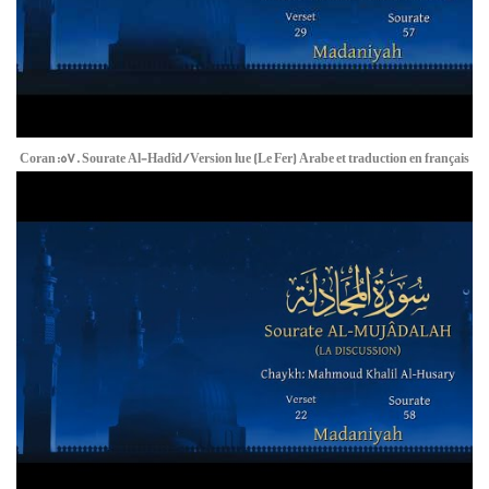
Coran:57. Sourate Al-Hadîd / Version lue (Le Fer) Arabe et traduction en français