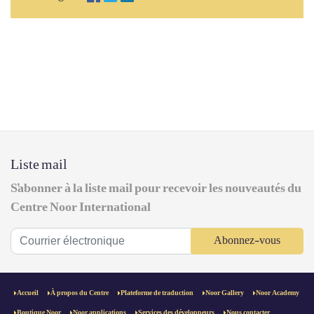
Liste mail
S'abonner à la liste mail pour recevoir les nouveautés du
Centre Noor International
Abonnez-vous
Accueil
À propos du Centre
Plateforme de traduction
Noor Gallery
Noor Academy
Boutique Noor
Noor applications
Services des développeurs
Nous contacter